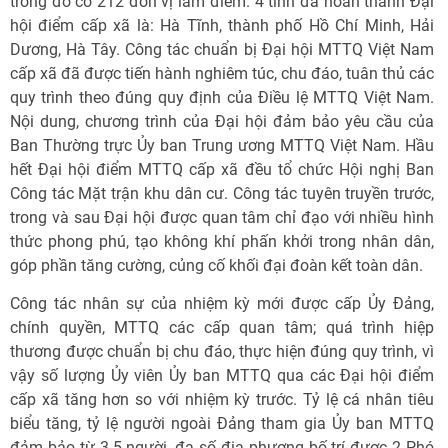
trong đó có 212 đơn vị làm điểm. 4 tỉnh đã hoàn thành Đại
hội điểm cấp xã là: Hà Tĩnh, thành phố Hồ Chí Minh, Hải
Dương, Hà Tây. Công tác chuẩn bị Đại hội MTTQ Việt Nam
cấp xã đã được tiến hành nghiêm túc, chu đáo, tuân thủ các
quy trình theo đúng quy định của Điều lệ MTTQ Việt Nam.
Nội dung, chương trình của Đại hội đảm bảo yêu cầu của
Ban Thường trực Ủy ban Trung ương MTTQ Việt Nam. Hầu
hết Đại hội điểm MTTQ cấp xã đều tổ chức Hội nghị Ban
Công tác Mặt trận khu dân cư. Công tác tuyên truyền trước,
trong và sau Đại hội được quan tâm chỉ đạo với nhiều hình
thức phong phú, tạo không khí phấn khởi trong nhân dân,
góp phần tăng cường, củng cố khối đại đoàn kết toàn dân.
Công tác nhân sự của nhiệm kỳ mới được cấp Ủy Đảng,
chính quyền, MTTQ các cấp quan tâm; quá trình hiệp
thương được chuẩn bị chu đáo, thực hiện đúng quy trình, vì
vậy số lượng Ủy viên Ủy ban MTTQ qua các Đại hội điểm
cấp xã tăng hơn so với nhiệm kỳ trước. Tỷ lệ cá nhân tiêu
biểu tăng, tỷ lệ người ngoài Đảng tham gia Ủy ban MTTQ
đảm bảo từ 3-5 người, đa số địa phương bố trí được 2 Phó