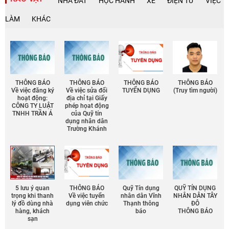
NHÀ ĐẤT
HỌC HÀNH
XE
ĐIỆN TỬ
VIỆC
LÀM
KHÁC
THÔNG BÁO
THÔNG BÁO
THÔNG BÁO
THÔNG BÁO
Về việc đăng ký
Về việc sửa đổi
TUYỂN DỤNG
(Truy tìm người)
hoạt động:
địa chỉ tại Giấy
CÔNG TY LUẬT
phép họat động
TNHH TRẦN Á
của Quỹ tín
dụng nhân dân
Trường Khánh
5 lưu ý quan
THÔNG BÁO
Quỹ Tín dụng
QUỸ TÍN DỤNG
trọng khi thanh
Về việc tuyển
nhân dân Vĩnh
NHÂN DÂN TÂY
lý đồ dùng nhà
dụng viên chức
Thạnh thông
ĐÔ
hàng, khách
báo
THÔNG BÁO
sạn