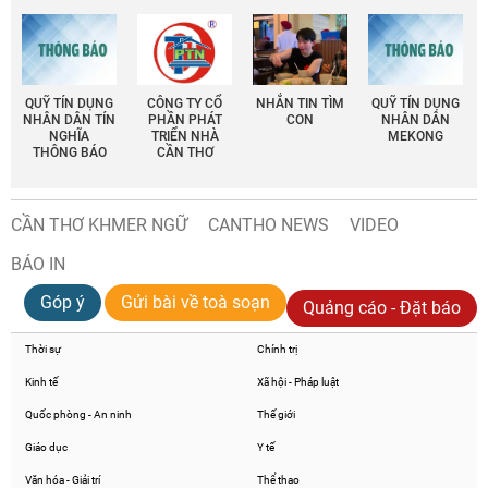
QUỸ TÍN DỤNG
CÔNG TY CỔ
NHẮN TIN TÌM
QUỸ TÍN DỤNG
NHÂN DÂN TÍN
PHẦN PHÁT
CON
NHÂN DÂN
NGHĨA
TRIỂN NHÀ
MEKONG
THÔNG BÁO
CẦN THƠ
CẦN THƠ KHMER NGỮ
CANTHO NEWS
VIDEO
BÁO IN
Góp ý
Gửi bài về toà soạn
Quảng cáo - Đặt báo
Thời sự
Chính trị
Kinh tế
Xã hội - Pháp luật
Quốc phòng - An ninh
Thế giới
Giáo dục
Y tế
Văn hóa - Giải trí
Thể thao