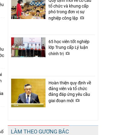
Quy định mới về cơ cấu
ều
tổ chức và khung cấp
phó trong đơn vị sự
nghiệp công lập
65 học viên tốt nghiệp
lớp Trung cấp Lý luận
ều
chính trị
ớc
i
n
Hoàn thiện quy định về
đảng viên và tổ chức
ủa
đảng đáp ứng yêu cầu
giai đoạn mới
LÀM THEO GƯƠNG BÁC
số