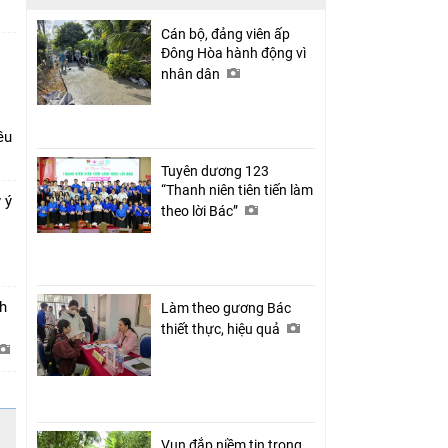
Cán bộ, đảng viên ấp
Đông Hòa hành động vì
nhân dân
ều
Tuyên dương 123
“Thanh niên tiên tiến làm
 ý
theo lời Bác”
h
Làm theo gương Bác
thiết thực, hiệu quả
Vun đắp niềm tin trong