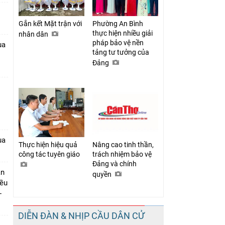
Gắn kết Mặt trận với
Phường An Bình
thực hiện nhiều giải
nhân dân
pháp bảo vệ nền
ua
tảng tư tưởng của
Đảng
1
ua
Thực hiện hiệu quả
Nâng cao tinh thần,
công tác tuyên giáo
trách nhiệm bảo vệ
Đảng và chính
ần
quyền
iều
-
DIỄN ĐÀN & NHỊP CẦU DÂN CỬ