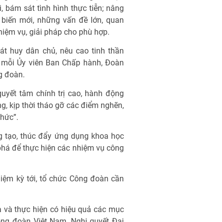
õi, bám sát tình hình thực tiễn; nâng
 biến mới, những vấn đề lớn, quan
nhiệm vụ, giải pháp cho phù hợp.
át huy dân chủ, nêu cao tinh thần
a mỗi Ủy viên Ban Chấp hành, Đoàn
g đoàn.
quyết tâm chính trị cao, hành động
ờng, kịp thời tháo gỡ các điểm nghẽn,
thức”.
g tạo, thúc đẩy ứng dụng khoa học
phá để thực hiện các nhiệm vụ công
iệm kỳ tới, tổ chức Công đoàn cần
óa và thực hiện có hiệu quả các mục
ông đoàn Việt Nam, Nghị quyết Đại