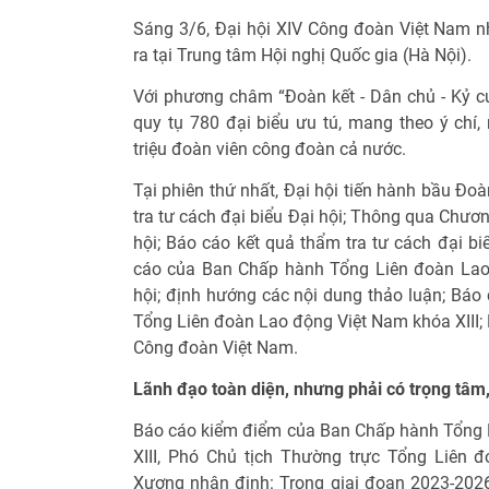
Sáng 3/6, Đại hội XIV Công đoàn Việt Nam n
ra tại Trung tâm Hội nghị Quốc gia (Hà Nội).
Với phương châm “Đoàn kết - Dân chủ - Kỷ cươ
quy tụ 780 đại biểu ưu tú, mang theo ý chí,
triệu đoàn viên công đoàn cả nước.
Tại phiên thứ nhất, Đại hội tiến hành bầu Đo
tra tư cách đại biểu Đại hội; Thông qua Chươn
hội; Báo cáo kết quả thẩm tra tư cách đại bi
cáo của Ban Chấp hành Tổng Liên đoàn Lao 
hội; định hướng các nội dung thảo luận; Bá
Tổng Liên đoàn Lao động Việt Nam khóa XIII; 
Công đoàn Việt Nam.
Lãnh đạo toàn diện, nhưng phải có trọng tâm
Báo cáo kiểm điểm của Ban Chấp hành Tổng 
XIII, Phó Chủ tịch Thường trực Tổng Liên
Xương nhận định: Trong giai đoạn 2023-2026, 