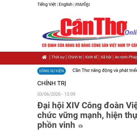
Tiếng Việt
|
English
|
ភាសាខ្មែរ
Thời sự
Chính trị
Kinh tế
Xã hội
An ninh-Pháp
Cần Thơ năng động và phát triể
DÒNG SỰ KIỆN
CHÍNH TRỊ
03/06/2026 - 13:09
Đại hội XIV Công đoàn Vi
chức vững mạnh, hiện thự
phồn vinh