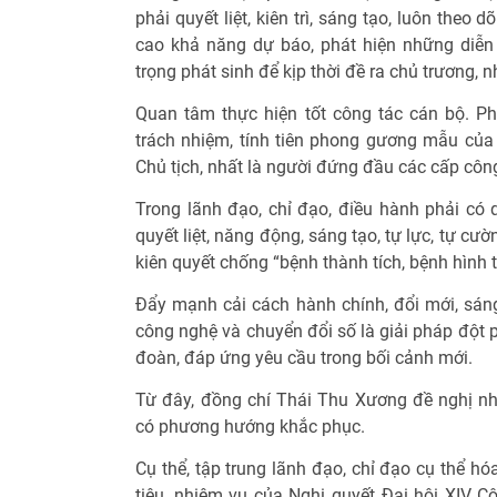
phải quyết liệt, kiên trì, sáng tạo, luôn theo d
cao khả năng dự báo, phát hiện những diễn
trọng phát sinh để kịp thời đề ra chủ trương, 
Quan tâm thực hiện tốt công tác cán bộ. Ph
trách nhiệm, tính tiên phong gương mẫu củ
Chủ tịch, nhất là người đứng đầu các cấp côn
Trong lãnh đạo, chỉ đạo, điều hành phải có 
quyết liệt, năng động, sáng tạo, tự lực, tự cư
kiên quyết chống “bệnh thành tích, bệnh hình 
Đẩy mạnh cải cách hành chính, đổi mới, sán
công nghệ và chuyển đổi số là giải pháp đột 
đoàn, đáp ứng yêu cầu trong bối cảnh mới.
Từ đây, đồng chí Thái Thu Xương đề nghị nh
có phương hướng khắc phục.
Cụ thể, tập trung lãnh đạo, chỉ đạo cụ thể h
tiêu, nhiệm vụ của Nghị quyết Đại hội XIV C