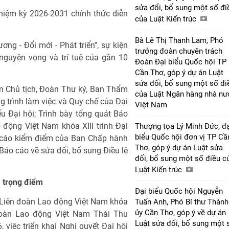
sửa đổi, bổ sung một số đi
hiệm kỳ 2026-2031 chính thức diễn
của Luật Kiến trúc
Bà Lê Thị Thanh Lam, Phó
ng - Đổi mới - Phát triển", sự kiện
trưởng đoàn chuyên trách
 nguyện vọng và trí tuệ của gần 10
Đoàn Đại biểu Quốc hội TP
Cần Thơ, góp ý dự án Luật
sửa đổi, bổ sung một số đi
àn Chủ tịch, Đoàn Thư ký, Ban Thẩm
của Luật Ngân hàng nhà nư
g trình làm việc và Quy chế của Đại
Việt Nam
ểu Đại hội; Trình bày tổng quát Báo
động Việt Nam khóa XIII trình Đại
Thượng tọa Lý Minh Đức, đạ
biểu Quốc hội đơn vị TP Cầ
o cáo kiểm điểm của Ban Chấp hành
Thơ, góp ý dự án Luật sửa
Báo cáo về sửa đổi, bổ sung Điều lệ
đổi, bổ sung một số điều c
Luật Kiến trúc
, trọng điểm
Đại biểu Quốc hội Nguyễn
Liên đoàn Lao động Việt Nam khóa
Tuấn Anh, Phó Bí thư Thành
ủy Cần Thơ, góp ý về dự án
 đoàn Lao động Việt Nam Thái Thu
Luật sửa đổi, bổ sung một 
việc triển khai Nghị quyết Đại hội