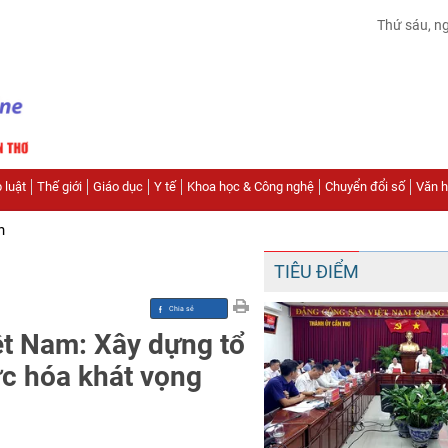
Thứ sáu, n
 luật
Thế giới
Giáo dục
Y tế
Khoa học & Công nghệ
Chuyển đổi số
Văn hó
n
TIÊU ĐIỂM
ệt Nam: Xây dựng tổ
c hóa khát vọng