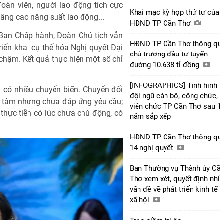
đoàn viên, người lao động tích cực
Khai mạc kỳ họp thứ tư của
âng cao năng suất lao động...
HĐND TP Cần Thơ
 Ban Chấp hành, Đoàn Chủ tịch vẫn
HĐND TP Cần Thơ thông q
riển khai cụ thể hóa Nghị quyết Đại
chủ trương đầu tư tuyến
chậm. Kết quả thực hiện một số chỉ
đường 10.638 tỉ đồng
[INFOGRAPHICS] Tình hình
 có nhiều chuyển biến. Chuyển đổi
đội ngũ cán bộ, công chức,
n tâm nhưng chưa đáp ứng yêu cầu;
viên chức TP Cần Thơ sau 
 thực tiễn có lúc chưa chủ động, có
năm sắp xếp
HĐND TP Cần Thơ thông q
14 nghị quyết
Ban Thường vụ Thành ủy C
Thơ xem xét, quyết định nh
vấn đề về phát triển kinh tế 
xã hội