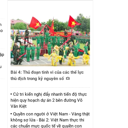
h
ào
tập
u
Bài 4: Thủ đoạn tinh vi của các thế lực
thù địch trong kỷ nguyên số
Cử tri kiến nghị đẩy nhanh tiến độ thực
hiện quy hoạch dự án 2 bên đường Võ
Văn Kiệt
Quyền con người ở Việt Nam - Vàng thật
không sợ lửa - Bài 2: Việt Nam thực thi
các chuẩn mực quốc tế về quyền con