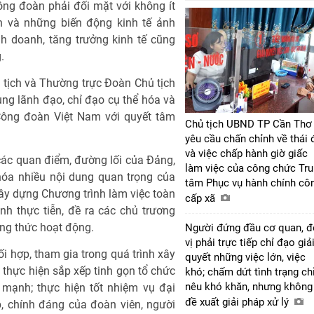
ông đoàn phải đối mặt với không ít
nh và những biến động kinh tế ảnh
h doanh, tăng trưởng kinh tế cũng
.
 tịch và Thường trực Đoàn Chủ tịch
ng lãnh đạo, chỉ đạo cụ thể hóa và
I Công đoàn Việt Nam với quyết tâm
Chủ tịch UBND TP Cần Thơ
.
yêu cầu chấn chỉnh về thái 
và việc chấp hành giờ giấc
ác quan điểm, đường lối của Đảng,
làm việc của công chức Tr
hóa nhiều nội dung quan trọng của
tâm Phục vụ hành chính cô
xây dựng Chương trình làm việc toàn
cấp xã
nh thực tiễn, đề ra các chủ trương
ơng thức hoạt động.
Người đứng đầu cơ quan, 
vị phải trực tiếp chỉ đạo giả
i hợp, tham gia trong quá trình xây
quyết những việc lớn, việc
 thực hiện sắp xếp tinh gọn tổ chức
khó; chấm dứt tình trạng ch
nêu khó khăn, nhưng không
mạnh; thực hiện tốt nhiệm vụ đại
đề xuất giải pháp xử lý
p, chính đáng của đoàn viên, người