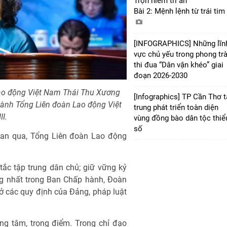
Trọn niềm tri ân
Bài 2: Mệnh lệnh từ trái tim
[INFOGRAPHICS] Những lĩn
vực chủ yếu trong phong tr
thi đua “Dân vận khéo” giai
đoạn 2026-2030
Lao động Việt Nam Thái Thu Xương
[Infographics] TP Cần Thơ 
ành Tổng Liên đoàn Lao động Việt
trung phát triển toàn diện
I.
vùng đồng bào dân tộc thiể
số
gian qua, Tổng Liên đoàn Lao động
ắc tập trung dân chủ; giữ vững kỷ
ng nhất trong Ban Chấp hành, Đoàn
sở các quy định của Đảng, pháp luật
ng tâm, trọng điểm. Trong chỉ đạo