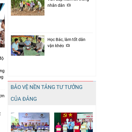
nhân dân
Học Bác, làm tốt dân
vận khéo
độ
ung
ng
BẢO VỆ NỀN TẢNG TƯ TƯỞNG
đơn
CỦA ĐẢNG
i
ỉ