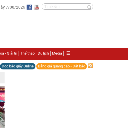
gày 7/08/2026
a - Giải trí
Thể thao
Du lịch
Media
Đọc báo giấy Online
Bảng giá quảng cáo - Đặt báo