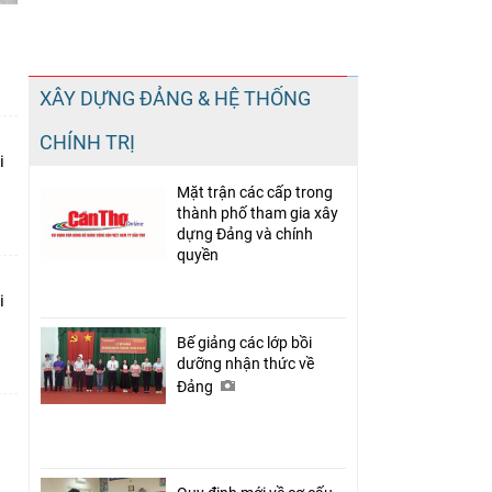
Chia sẻ
XÂY DỰNG ĐẢNG & HỆ THỐNG
Facebook
CHÍNH TRỊ
i
Mặt trận các cấp trong
thành phố tham gia xây
dựng Đảng và chính
quyền
i
Bế giảng các lớp bồi
dưỡng nhận thức về
Đảng