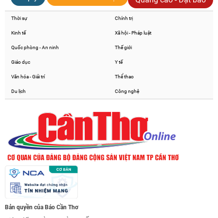
Thời sự
Chính trị
Kinh tế
Xã hội - Pháp luật
Quốc phòng - An ninh
Thế giới
Giáo dục
Y tế
Văn hóa - Giải trí
Thể thao
Du lịch
Công nghệ
Bản quyền của Báo Cần Thơ