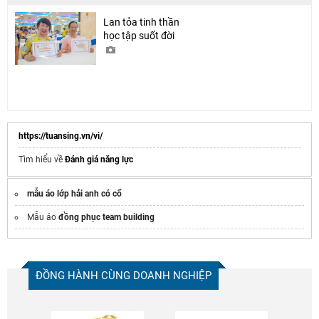
Lan tỏa tinh thần
học tập suốt đời
https://tuansing.vn/vi/
Tìm hiểu về
Đánh giá năng lực
mẫu áo lớp hải anh có cổ
Mẫu áo
đồng phục team building
ĐỒNG HÀNH CÙNG DOANH NGHIỆP