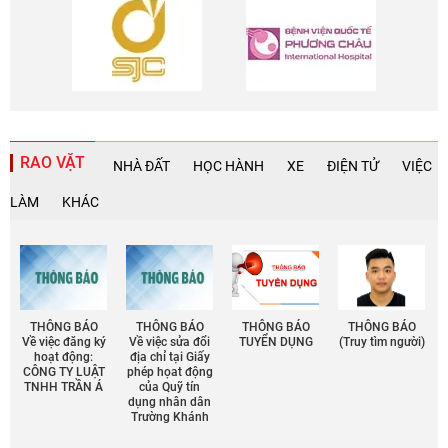
RAO VẶT
NHÀ ĐẤT
HỌC HÀNH
XE
ĐIỆN TỬ
VIỆC
LÀM
KHÁC
THÔNG BÁO
THÔNG BÁO
THÔNG BÁO
THÔNG BÁO
Về việc đăng ký
Về việc sửa đổi
TUYỂN DỤNG
(Truy tìm người)
hoạt động:
địa chỉ tại Giấy
CÔNG TY LUẬT
phép họat động
TNHH TRẦN Á
của Quỹ tín
dụng nhân dân
Trường Khánh