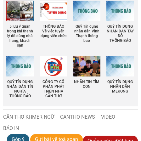
5 lưu ý quan
THÔNG BÁO
Quỹ Tín dụng
QUỸ TÍN DỤNG
trọng khi thanh
Về việc tuyển
nhân dân Vĩnh
NHÂN DÂN TÂY
lý đồ dùng nhà
dụng viên chức
Thạnh thông
ĐÔ
hàng, khách
báo
THÔNG BÁO
sạn
QUỸ TÍN DỤNG
CÔNG TY CỔ
NHẮN TIN TÌM
QUỸ TÍN DỤNG
NHÂN DÂN TÍN
PHẦN PHÁT
CON
NHÂN DÂN
NGHĨA
TRIỂN NHÀ
MEKONG
THÔNG BÁO
CẦN THƠ
CẦN THƠ KHMER NGỮ
CANTHO NEWS
VIDEO
BÁO IN
Góp ý
Gửi bài về toà soạn
Quảng cáo - Đặt báo