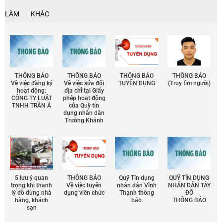
LÀM
KHÁC
THÔNG BÁO
THÔNG BÁO
THÔNG BÁO
THÔNG BÁO
Về việc đăng ký
Về việc sửa đổi
TUYỂN DỤNG
(Truy tìm người)
hoạt động:
địa chỉ tại Giấy
CÔNG TY LUẬT
phép họat động
TNHH TRẦN Á
của Quỹ tín
dụng nhân dân
Trường Khánh
5 lưu ý quan
THÔNG BÁO
Quỹ Tín dụng
QUỸ TÍN DỤNG
trọng khi thanh
Về việc tuyển
nhân dân Vĩnh
NHÂN DÂN TÂY
lý đồ dùng nhà
dụng viên chức
Thạnh thông
ĐÔ
hàng, khách
báo
THÔNG BÁO
sạn