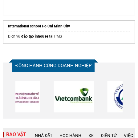
International school Ho Chi Minh City
Dịch vụ
đào tạo inhouse
tại PMS
ĐỒNG HÀNH CÙNG DOANH NGHIỆP
RAO VẶT
NHÀ ĐẤT
HỌC HÀNH
XE
ĐIỆN TỬ
VIỆC