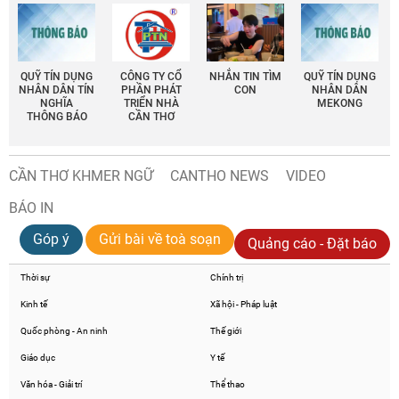
QUỸ TÍN DỤNG
CÔNG TY CỔ
NHẮN TIN TÌM
QUỸ TÍN DỤNG
NHÂN DÂN TÍN
PHẦN PHÁT
CON
NHÂN DÂN
NGHĨA
TRIỂN NHÀ
MEKONG
THÔNG BÁO
CẦN THƠ
CẦN THƠ KHMER NGỮ
CANTHO NEWS
VIDEO
BÁO IN
Góp ý
Gửi bài về toà soạn
Quảng cáo - Đặt báo
Thời sự
Chính trị
Kinh tế
Xã hội - Pháp luật
Quốc phòng - An ninh
Thế giới
Giáo dục
Y tế
Văn hóa - Giải trí
Thể thao