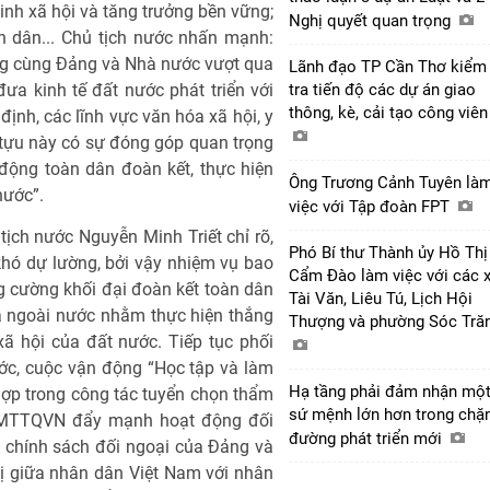
inh xã hội và tăng trưởng bền vững;
Nghị quyết quan trọng
ân dân... Chủ tịch nước nhấn mạnh:
ng cùng Đảng và Nhà nước vượt qua
Lãnh đạo TP Cần Thơ kiểm
a kinh tế đất nước phát triển với
tra tiến độ các dự án giao
thông, kè, cải tạo công viê
ịnh, các lĩnh vực văn hóa xã hội, y
h tựu này có sự đóng góp quan trọng
động toàn dân đoàn kết, thực hiện
Ông Trương Cảnh Tuyên là
nước”.
việc với Tập đoàn FPT
tịch nước Nguyễn Minh Triết chỉ rõ,
Phó Bí thư Thành ủy Hồ Thị
hó dự lường, bởi vậy nhiệm vụ bao
Cẩm Đào làm việc với các 
 cường khối đại đoàn kết toàn dân
Tài Văn, Liêu Tú, Lịch Hội
à ngoài nước nhằm thực hiện thắng
Thượng và phường Sóc Tră
-xã hội của đất nước. Tiếp tục phối
ớc, cuộc vận động “Học tập và làm
Hạ tầng phải đảm nhận mộ
ợp trong công tác tuyển chọn thẩm
sứ mệnh lớn hơn trong chặ
hị MTTQVN đẩy mạnh hoạt động đối
đường phát triển mới
 chính sách đối ngoại của Đảng và
ị giữa nhân dân Việt Nam với nhân