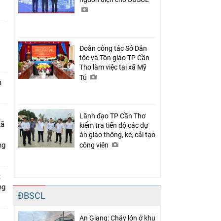
Đoàn công tác Sở Dân
n
tộc và Tôn giáo TP Cần
Thơ làm việc tại xã Mỹ
Tú
m
Lãnh đạo TP Cần Thơ
xã
kiểm tra tiến độ các dự
án giao thông, kè, cải tạo
ng
công viên
t
ng
ĐBSCL
An Giang: Cháy lớn ở khu