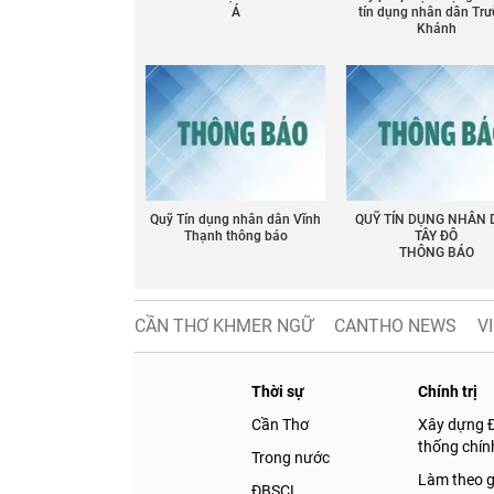
Á
tín dụng nhân dân Tr
Khánh
Quỹ Tín dụng nhân dân Vĩnh
QUỸ TÍN DỤNG NHÂN
Thạnh thông báo
TÂY ĐÔ
THÔNG BÁO
CẦN THƠ KHMER NGỮ
CANTHO NEWS
V
Thời sự
Chính trị
Cần Thơ
Xây dựng 
thống chính
Trong nước
Làm theo 
ĐBSCL