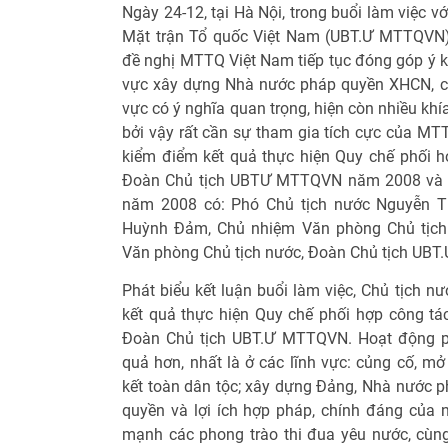
Ngày 24-12, tại Hà Nội, trong buổi làm việc 
Mặt trận Tổ quốc Việt Nam (UBT.Ư MTTQVN),
đề nghị MTTQ Việt Nam tiếp tục đóng góp ý ki
vực xây dựng Nhà nước pháp quyền XHCN, cả
vực có ý nghĩa quan trọng, hiện còn nhiều kh
bởi vậy rất cần sự tham gia tích cực của M
kiểm điểm kết quả thực hiện Quy chế phối h
Đoàn Chủ tịch UBTƯ MTTQVN năm 2008 và đề
năm 2008 có: Phó Chủ tịch nước Nguyễn T
Huỳnh Đảm, Chủ nhiệm Văn phòng Chủ tịch 
Văn phòng Chủ tịch nước, Đoàn Chủ tịch UB
Phát biểu kết luận buổi làm việc, Chủ tịch n
kết quả thực hiện Quy chế phối hợp công t
Đoàn Chủ tịch UBT.Ư MTTQVN. Hoạt động ph
quả hơn, nhất là ở các lĩnh vực: củng cố, m
kết toàn dân tộc; xây dựng Đảng, Nhà nước p
quyền và lợi ích hợp pháp, chính đáng của
mạnh các phong trào thi đua yêu nước, cùn