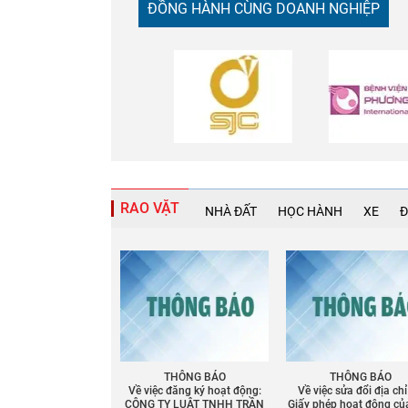
ĐỒNG HÀNH CÙNG DOANH NGHIỆP
RAO VẶT
NHÀ ĐẤT
HỌC HÀNH
XE
Đ
THÔNG BÁO
THÔNG BÁO
Về việc đăng ký hoạt động:
Về việc sửa đổi địa chỉ
CÔNG TY LUẬT TNHH TRẦN
Giấy phép họat động củ