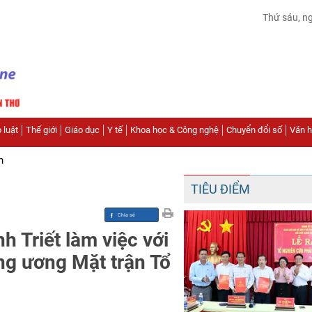
Thứ sáu, n
 luật
Thế giới
Giáo dục
Y tế
Khoa học & Công nghệ
Chuyển đổi số
Văn hó
n
TIÊU ĐIỂM
 Triết làm việc với
ng ương Mặt trận Tổ