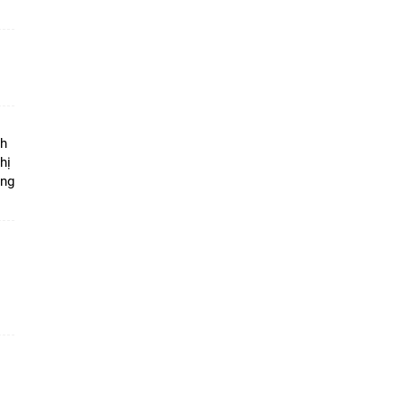
ộ
nh
hị
ọng