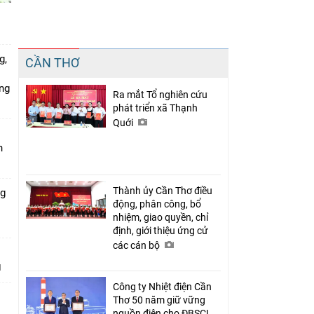
Chia sẻ
g,
CẦN THƠ
Facebook
ứng
Ra mắt Tổ nghiên cứu
phát triển xã Thạnh
Quới
n
Thành ủy Cần Thơ điều
ng
động, phân công, bổ
nhiệm, giao quyền, chỉ
định, giới thiệu ứng cử
các cán bộ
Công ty Nhiệt điện Cần
Thơ 50 năm giữ vững
nguồn điện cho ĐBSCL