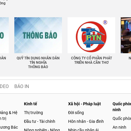
ường
 DÂN
QUỸ TÍN DỤNG NHÂN DÂN
CÔNG TY CỔ PHẦN PHÁT
N
TÍN NGHĨA
TRIỂN NHÀ CẦN THƠ
THÔNG BÁO
IDEO
BÁO IN
Kinh tế
Xã hội - Pháp luật
Quốc phòn
ninh
Đảng & Hệ
Thị trường
Đời sống
 trị
Quốc phò
Đầu tư - Tài chính
Hôn nhân - Gia đình
gương Bác
An ninh
Nông nghiệp - Nông
Nhịp cầu nhân ái