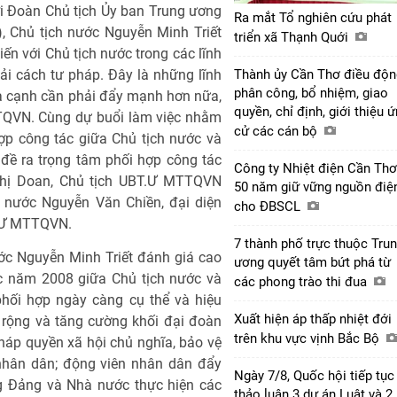
với Đoàn Chủ tịch Ủy ban Trung ương
Ra mắt Tổ nghiên cứu phát
 Chủ tịch nước Nguyễn Minh Triết
triển xã Thạnh Quới
ến với Chủ tịch nước trong các lĩnh
i cách tư pháp. Đây là những lĩnh
Thành ủy Cần Thơ điều độn
phân công, bổ nhiệm, giao
ía cạnh cần phải đẩy mạnh hơn nữa,
quyền, chỉ định, giới thiệu 
TTQVN. Cùng dự buổi làm việc nhằm
cử các cán bộ
ợp công tác giữa Chủ tịch nước và
 ra trọng tâm phối hợp công tác
Công ty Nhiệt điện Cần Thơ
hị Doan, Chủ tịch UBT.Ư MTTQVN
50 năm giữ vững nguồn điệ
nước Nguyễn Văn Chiền, đại diện
cho ĐBSCL
T.Ư MTTQVN.
7 thành phố trực thuộc Tru
ước Nguyễn Minh Triết đánh giá cao
ương quyết tâm bứt phá từ
ác năm 2008 giữa Chủ tịch nước và
các phong trào thi đua
ối hợp ngày càng cụ thể và hiệu
Xuất hiện áp thấp nhiệt đới
ở rộng và tăng cường khối đại đoàn
trên khu vực vịnh Bắc Bộ
háp quyền xã hội chủ nghĩa, bảo vệ
 nhân dân; động viên nhân dân đẩy
Ngày 7/8, Quốc hội tiếp tục
g Đảng và Nhà nước thực hiện các
thảo luận 3 dự án Luật và 2