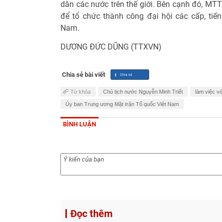
dân các nước trên thế giới. Bên cạnh đó, MTT
để tổ chức thành công đại hội các cấp, tiến
Nam.
DƯƠNG ĐỨC DŨNG (TTXVN)
Chia sẻ bài viết
Từ khóa
Chủ tịch nước Nguyễn Minh Triết
làm việc v
Ủy ban Trung ương Mặt trận Tổ quốc Việt Nam
BÌNH LUẬN
Đọc thêm