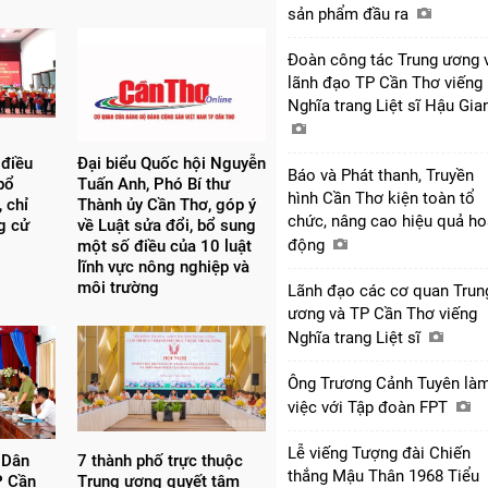
sản phẩm đầu ra
Đoàn công tác Trung ương 
lãnh đạo TP Cần Thơ viếng
Nghĩa trang Liệt sĩ Hậu Gi
 điều
Đại biểu Quốc hội Nguyễn
Báo và Phát thanh, Truyền
bổ
Tuấn Anh, Phó Bí thư
hình Cần Thơ kiện toàn tổ
 chỉ
Thành ủy Cần Thơ, góp ý
chức, nâng cao hiệu quả ho
ng cử
về Luật sửa đổi, bổ sung
động
một số điều của 10 luật
lĩnh vực nông nghiệp và
môi trường
Lãnh đạo các cơ quan Trun
ương và TP Cần Thơ viếng
Nghĩa trang Liệt sĩ
Ông Trương Cảnh Tuyên là
việc với Tập đoàn FPT
Lễ viếng Tượng đài Chiến
 Dân
7 thành phố trực thuộc
thắng Mậu Thân 1968 Tiểu
P Cần
Trung ương quyết tâm