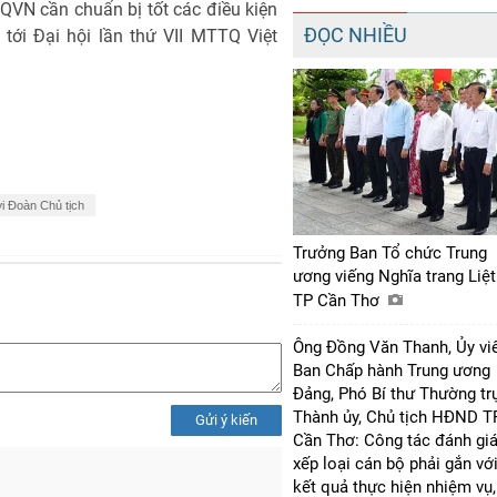
QVN cần chuẩn bị tốt các điều kiện
ĐỌC NHIỀU
 tới Đại hội lần thứ VII MTTQ Việt
ới Đoàn Chủ tịch
Trưởng Ban Tổ chức Trung
ương viếng Nghĩa trang Liệt
TP Cần Thơ
Ông Đồng Văn Thanh, Ủy vi
Ban Chấp hành Trung ương
Đảng, Phó Bí thư Thường tr
Thành ủy, Chủ tịch HĐND T
Gửi ý kiến
Cần Thơ: Công tác đánh giá
xếp loại cán bộ phải gắn vớ
kết quả thực hiện nhiệm vụ,