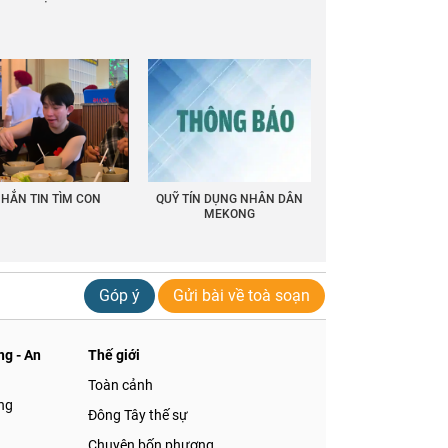
HẮN TIN TÌM CON
QUỸ TÍN DỤNG NHÂN DÂN
MEKONG
Góp ý
Gửi bài về toà soạn
g - An
Thế giới
Toàn cảnh
ng
Đông Tây thế sự
Chuyện bốn phương