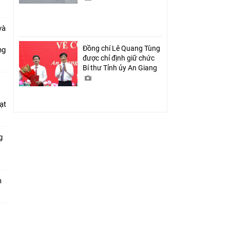
và
Đồng chí Lê Quang Tùng
ang
được chỉ định giữ chức
Bí thư Tỉnh ủy An Giang
ạt
g
m