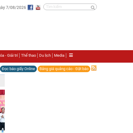
gày 7/08/2026
a - Giải trí
Thể thao
Du lịch
Media
Đọc báo giấy Online
Bảng giá quảng cáo - Đặt báo