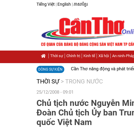
Tiếng Việt
|
English
|
ភាសាខ្មែរ
Thời sự
Chính trị
Kinh tế
Xã hội
An ninh-Pháp
Cần Thơ năng động và phát triể
DÒNG SỰ KIỆN
THỜI SỰ
>
TRONG NƯỚC
25/12/2008 - 09:01
Chủ tịch nước Nguyễn Minh
Đoàn Chủ tịch Ủy ban Tru
quốc Việt Nam