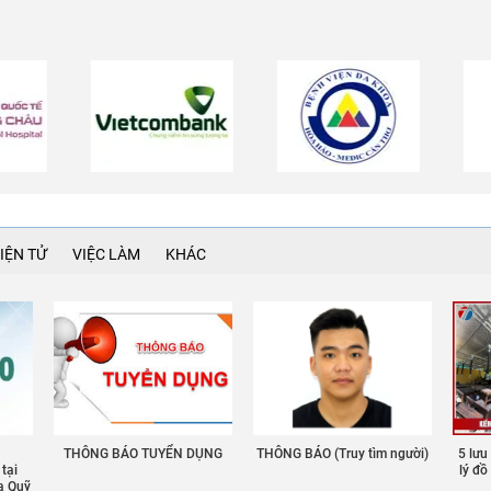
IỆN TỬ
VIỆC LÀM
KHÁC
THÔNG BÁO TUYỂN DỤNG
THÔNG BÁO (Truy tìm người)
5 lưu
 tại
lý đ
a Quỹ