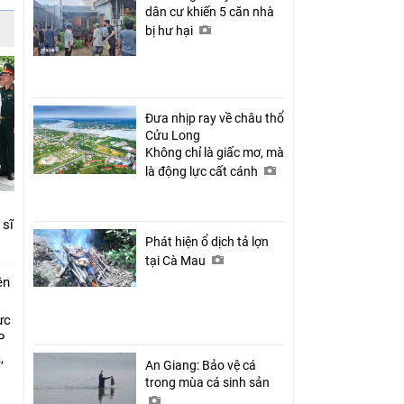
dân cư khiến 5 căn nhà
bị hư hại
Đưa nhịp ray về châu thổ
Cửu Long
Không chỉ là giấc mơ, mà
là động lực cất cánh
 sĩ
Phát hiện ổ dịch tả lợn
tại Cà Mau
ên
ực
P
,
An Giang: Bảo vệ cá
i
trong mùa cá sinh sản