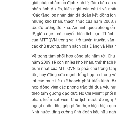
giải pháp nhằm ổn định kinh tế, đảm bảo an s
phản ánh ý kiến, kiến nghị của cử tri và nh
“Các tầng lớp nhân dân đã đoàn kết, đồng lò
những khó khăn, thách thức của năm 2008, đư
tốc độ tương đối khá. An ninh quốc phòng ổn đ
tế, giáo dục... có chuyển biến tích cực. Thàn
của MTTQVN trong vai trò tuyên truyền, vận 
các chủ trương, chính sách của Đảng và Nhà 
Về trọng tâm phối hợp công tác năm tới, Chủ 
năm 2009 sẽ còn nhiều khó khăn, thử thách k
trùm nhất của MTTQVN là phải chú trọng tăng
tộc, huy động sức mạnh tổng hợp cả trong v
lợi các mục tiêu kế hoạch phát triển kinh tế
hợp động viên các phong trào thi đua yêu nư
theo tấm gương đạo đức Hồ Chí Minh”; phối h
phán, kiểm sát viên. Chủ tịch nước đề ng
ngoại nhân dân, góp phần thực hiện hiệu quả
Nhà nước, tăng cường tình đoàn kết, hữu ngh