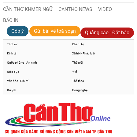
CẦN THƠ KHMER NGỮ
CANTHO NEWS
VIDEO
BÁO IN
Góp ý
Gửi bài về toà soạn
Quảng cáo - Đặt báo
Thời sự
Chính trị
Kinh tế
Xã hội - Pháp luật
Quốc phòng - An ninh
Thế giới
Giáo dục
Y tế
Văn hóa - Giải trí
Thể thao
Du lịch
Công nghệ