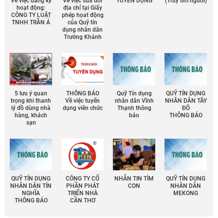
Về việc đăng ký
Về việc sửa đổi
TUYỂN DỤNG
(Truy tìm người)
hoạt động:
địa chỉ tại Giấy
CÔNG TY LUẬT
phép họat động
TNHH TRẦN Á
của Quỹ tín
dụng nhân dân
Trường Khánh
5 lưu ý quan
THÔNG BÁO
Quỹ Tín dụng
QUỸ TÍN DỤNG
trọng khi thanh
Về việc tuyển
nhân dân Vĩnh
NHÂN DÂN TÂY
lý đồ dùng nhà
dụng viên chức
Thạnh thông
ĐÔ
hàng, khách
báo
THÔNG BÁO
sạn
QUỸ TÍN DỤNG
CÔNG TY CỔ
NHẮN TIN TÌM
QUỸ TÍN DỤNG
NHÂN DÂN TÍN
PHẦN PHÁT
CON
NHÂN DÂN
NGHĨA
TRIỂN NHÀ
MEKONG
THÔNG BÁO
CẦN THƠ