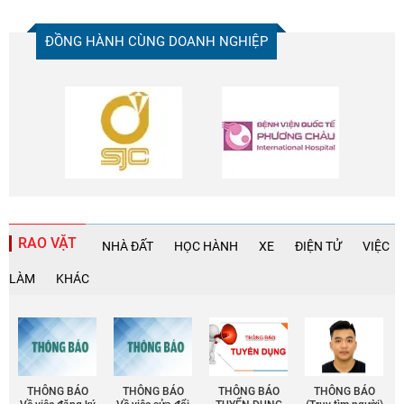
ĐỒNG HÀNH CÙNG DOANH NGHIỆP
RAO VẶT
NHÀ ĐẤT
HỌC HÀNH
XE
ĐIỆN TỬ
VIỆC
LÀM
KHÁC
THÔNG BÁO
THÔNG BÁO
THÔNG BÁO
THÔNG BÁO