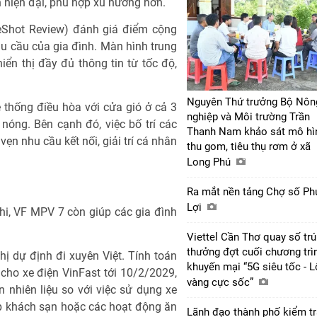
h hiện đại, phù hợp xu hướng hơn.
neShot Review) đánh giá điểm cộng
 cầu của gia đình. Màn hình trung
hiển thị đầy đủ thông tin từ tốc độ,
Nguyên Thứ trưởng Bộ Nôn
thống điều hòa với cửa gió ở cả 3
nghiệp và Môi trường Trần
i nóng. Bên cạnh đó, việc bố trí các
Thanh Nam khảo sát mô hì
vẹn nhu cầu kết nối, giải trí cá nhân
thu gom, tiêu thụ rơm ở xã
Long Phú
Ra mắt nền tảng Chợ số Ph
Lợi
nghi, VF MPV 7 còn giúp các gia đình
Viettel Cần Thơ quay số tr
thưởng đợt cuối chương trì
hị dự định đi xuyên Việt. Tính toán
khuyến mại “5G siêu tốc - 
cho xe điện VinFast tới 10/2/2029,
vàng cực sốc”
iền nhiên liệu so với việc sử dụng xe
p khách sạn hoặc các hoạt động ăn
Lãnh đạo thành phố kiểm tr