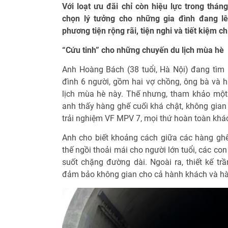
Với loạt ưu đãi chỉ còn hiệu lực trong thán
chọn lý tưởng cho những gia đình đang l
phương tiện rộng rãi, tiện nghi và tiết kiệm ch
“Cứu tinh” cho những chuyến du lịch mùa hè
Anh Hoàng Bách (38 tuổi, Hà Nội) đang tìm
đình 6 người, gồm hai vợ chồng, ông bà và h
lịch mùa hè này. Thế nhưng, tham khảo một
anh thấy hàng ghế cuối khá chật, không gian 
trải nghiệm VF MPV 7, mọi thứ hoàn toàn khác
Anh cho biết khoảng cách giữa các hàng ghế
thế ngồi thoải mái cho người lớn tuổi, các co
suốt chặng đường dài. Ngoài ra, thiết kế tr
đảm bảo không gian cho cả hành khách và hà