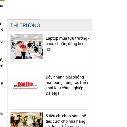
hu
Chia sẻ
ủ
THỊ TRƯỜNG
Facebook
 ý
Laptop mùa tựu trường -
 về
chọn chuẩn, dùng bền!
ệ,
mới
Đẩy nhanh giải phóng
mặt bằng, tăng tốc triển
tế
khai Khu công nghiệp
Đại Ngãi
i
5 tiêu chí chọn bàn ghế
tiệc cưới cho nhà hàng
h
và đơn vị tổ chức sự