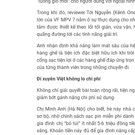
“luồng gió mới” cho người dùng với ngoại hìn
Trong khi đó, reviewer Tới Nguyễn (Kênh O
lớn của VF MPV 7 nằm ở sự thực dụng cho nhu
tâm được thiết kế theo lối tối giản, vừa vặn, 
quãng đường tới các tính năng giải trí.
Anh nhận định khả năng làm mát sâu của hệ 
hàng ghế là tiện ích đặc biệt hữu ích khi trờ
cổng sạc tiện lợi ở các hàng ghế đáp ứng trọn 
của từng thành viên trong những chuyến đi.
Đi xuyên Việt không lo chi phí
Không chỉ giải quyết bài toán rộng rãi, tiện 
giảm bớt gánh nặng chi phí sử dụng.
Chị Minh Anh (Hà Nội) cho biết, hè này nhà c
sơ bộ, nhờ chính sách sạc pin miễn phí dành 
gia đình chị “bỏ túi” ít nhất 5-6 triệu đồng t
xăng. Khoản tiền này đủ để gia đình nâng cấ