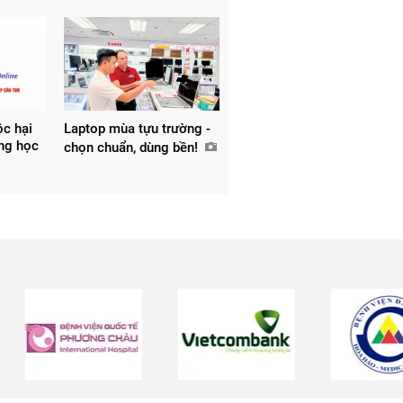
ộc hại
Laptop mùa tựu trường -
ờng học
chọn chuẩn, dùng bền!