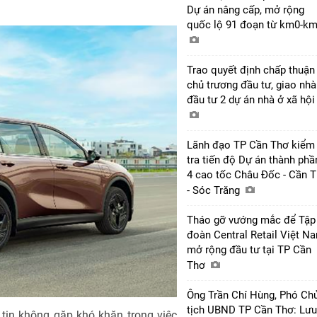
Dự án nâng cấp, mở rộng
quốc lộ 91 đoạn từ km0-k
Trao quyết định chấp thuận
chủ trương đầu tư, giao nhà
đầu tư 2 dự án nhà ở xã hộ
Lãnh đạo TP Cần Thơ kiểm
tra tiến độ Dự án thành phầ
4 cao tốc Châu Đốc - Cần 
- Sóc Trăng
Tháo gỡ vướng mắc để Tập
đoàn Central Retail Việt N
mở rộng đầu tư tại TP Cần
Thơ
Ông Trần Chí Hùng, Phó Ch
tịch UBND TP Cần Thơ: Lưu
 tin không gặp khó khăn trong việc