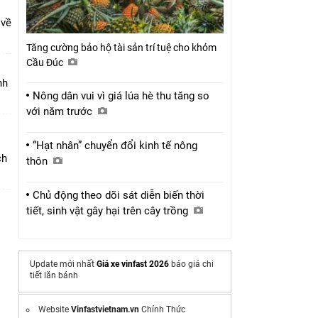
 về
Tăng cường bảo hộ tài sản trí tuệ cho khóm
Cầu Đúc
nh
Nông dân vui vì giá lúa hè thu tăng so
với năm trước
“Hạt nhân” chuyển đổi kinh tế nông
ch
thôn
Chủ động theo dõi sát diễn biến thời
tiết, sinh vật gây hại trên cây trồng
Update mới nhất
Giá xe vinfast 2026
báo giá chi
tiết lăn bánh
Website
Vinfastvietnam.vn
Chính Thức