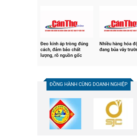
Đeo kính áp tròng đúng
Nhiều hàng hóa đ
cách, đảm bảo chất
đang bủa vây trư
lượng, rõ nguồn gốc
ĐỒNG HÀNH CÙNG DOANH NGHIỆP