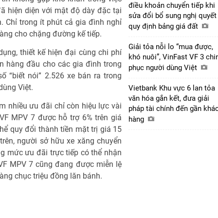
điều khoản chuyển tiếp khi
ã hiện diện với mật độ dày đặc tại
sửa đổi bổ sung nghị quyết
 Chỉ trong ít phút cả gia đình nghỉ
quy định bảng giá đất
sàng cho chặng đường kế tiếp.
Giải tỏa nỗi lo “mua được,
 dụng, thiết kế hiện đại cùng chi phí
khó nuôi”, VinFast VF 3 chi
n hàng đầu cho các gia đình trong
phục người dùng Việt
ố “biết nói” 2.526 xe bán ra trong
dùng Việt.
Vietbank Khu vực 6 lan tỏa
văn hóa gắn kết, đưa giải
 nhiều ưu đãi chỉ còn hiệu lực vài
pháp tài chính đến gần khá
 VF MPV 7 được hỗ trợ 6% trên giá
hàng
ể quy đổi thành tiền mặt trị giá 15
n trên, người sở hữu xe xăng chuyển
g mức ưu đãi trực tiếp có thể nhận
ư VF MPV 7 cũng đang được miễn lệ
hàng chục triệu đồng lăn bánh.