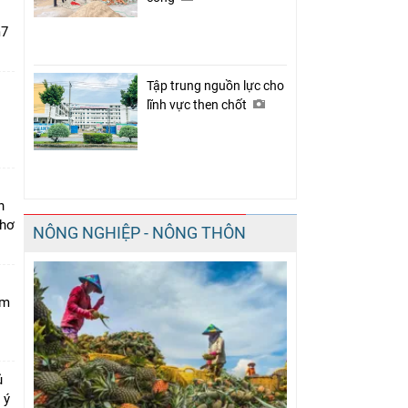
m7
Tập trung nguồn lực cho
lĩnh vực then chốt
i
n
Thơ
NÔNG NGHIỆP - NÔNG THÔN
am
ủ
 ý