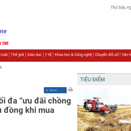
Thứ bảy, n
 luật
Thế giới
Giáo dục
Y tế
Khoa học & Công nghệ
Chuyển đổi số
Văn hó
n
TIÊU ĐIỂM
tối đa “ưu đãi chồng
ệu đồng khi mua