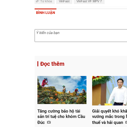
Từ khóa
VinFast
VinFast VF MPV 7
BÌNH LUẬN
Đọc thêm
Tăng cường bảo hộ tài
Giải quyết khó khă
sản trí tuệ cho khóm Cầu
vướng mắc trong l
Đúc
thuế và hải quan