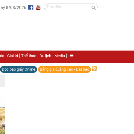
gày 8/08/2026
a - Giải trí
Thể thao
Du lịch
Media
Đọc báo giấy Online
Bảng giá quảng cáo - Đặt báo