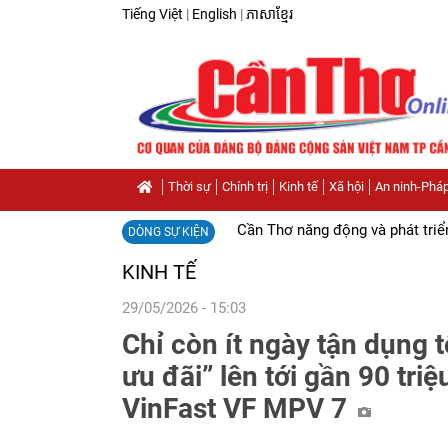
Tiếng Việt
|
English
|
ភាសាខ្មែរ
Thời sự
Chính trị
Kinh tế
Xã hội
An ninh-Pháp
Cần Thơ năng động và phát triể
DÒNG SỰ KIỆN
KINH TẾ
29/05/2026 - 15:03
Chỉ còn ít ngày tận dụng 
ưu đãi” lên tới gần 90 tri
VinFast VF MPV 7