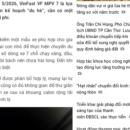
g 5/2026, VinFast VF MPV 7 là lựa
Nông dân vui vì giá lúa hè t
ên kế hoạch “du hè”, cần có một
tăng so với năm trước
i phí.
Ông Trần Chí Hùng, Phó Ch
tịch UBND TP Cần Thơ: Lưu
điều khoản chuyển tiếp khi
 kiếm một mẫu xe phù hợp cho gia
sửa đổi bổ sung nghị quyết
ai con nhỏ để thực hiện chuyến du
quy định bảng giá đất
 số dòng xe 7 chỗ chạy xăng, dầu,
bí bách nên chưa hài lòng. Đến khi
Hợp tác khoa học công ngh
 biệt.
tạo động lực tăng trưởng 
 được phân bổ hợp lý, mang lại tư
n cũng có đủ không gian để thư giãn
“Hạt nhân” chuyển đổi kinh 
ần xe cao và khoang cabin rộng rãi
nông thôn
nh lý.
Triển khai giải pháp đổi mớ
sáng tạo của thanh
niên ĐBSCL vào thực tiễn
Hoạt động thương mại, dịc