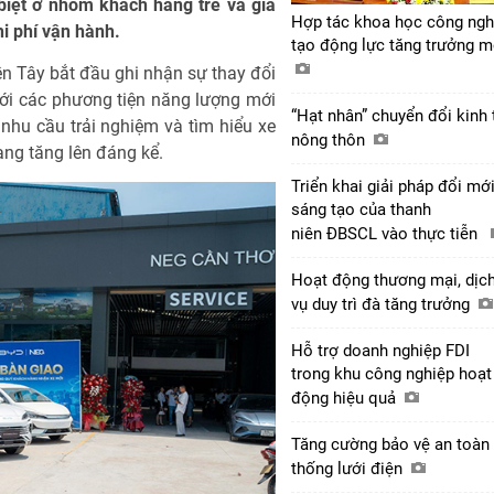
 biệt ở nhóm khách hàng trẻ và gia
Hợp tác khoa học công ngh
hi phí vận hành.
tạo động lực tăng trưởng 
ền Tây bắt đầu ghi nhận sự thay đổi
với các phương tiện năng lượng mới
“Hạt nhân” chuyển đổi kinh 
, nhu cầu trải nghiệm và tìm hiểu xe
nông thôn
ang tăng lên đáng kể.
Triển khai giải pháp đổi mớ
sáng tạo của thanh
niên ĐBSCL vào thực tiễn
Hoạt động thương mại, dịc
vụ duy trì đà tăng trưởng
Hỗ trợ doanh nghiệp FDI
trong khu công nghiệp hoạt
động hiệu quả
Tăng cường bảo vệ an toàn
thống lưới điện