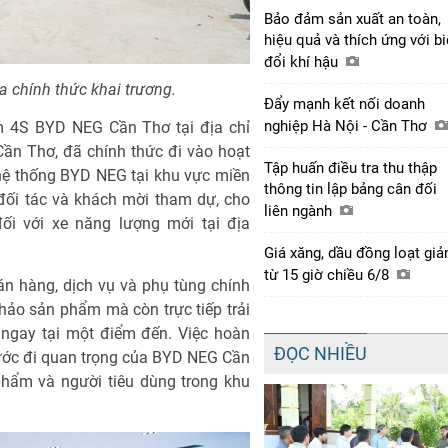
Bảo đảm sản xuất an toàn,
hiệu quả và thích ứng với b
đổi khí hậu
chính thức khai trương.
Đẩy mạnh kết nối doanh
nghiệp Hà Nội - Cần Thơ
m 4S BYD NEG Cần Thơ tại địa chỉ
ần Thơ, đã chính thức đi vào hoạt
Tập huấn điều tra thu thập
hệ thống BYD NEG tại khu vực miền
thông tin lập bảng cân đối
đối tác và khách mời tham dự, cho
liên ngành
i với xe năng lượng mới tại địa
Giá xăng, dầu đồng loạt gi
từ 15 giờ chiều 6/8
n hàng, dịch vụ và phụ tùng chính
ảo sản phẩm mà còn trực tiếp trải
 ngay tại một điểm đến. Việc hoàn
ĐỌC NHIỀU
ước đi quan trọng của BYD NEG Cần
hẩm và người tiêu dùng trong khu