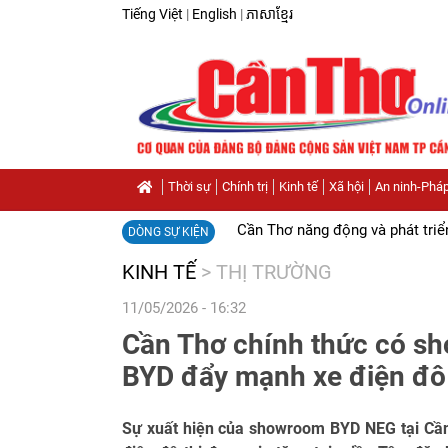
Tiếng Việt
|
English
|
ភាសាខ្មែរ
Thời sự
Chính trị
Kinh tế
Xã hội
An ninh-Pháp
Cần Thơ năng động và phát triể
DÒNG SỰ KIỆN
KINH TẾ
>
THỊ TRƯỜNG
11/05/2026 - 16:32
Cần Thơ chính thức có s
BYD đẩy mạnh xe điện đô 
Sự xuất hiện của showroom BYD NEG tại Cần