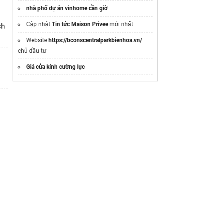
nhà phố dự án vinhome cần giờ
Cập nhật
Tin tức Maison Privee
mới nhất
ch
Website
https://bconscentralparkbienhoa.vn/
chủ đầu tư
Giá cửa kính cường lực