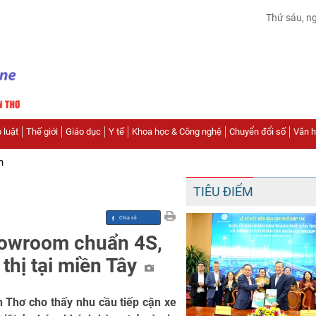
Thứ sáu, n
 luật
Thế giới
Giáo dục
Y tế
Khoa học & Công nghệ
Chuyển đổi số
Văn hó
n
TIÊU ĐIỂM
howroom chuẩn 4S,
thị tại miền Tây
 Thơ cho thấy nhu cầu tiếp cận xe