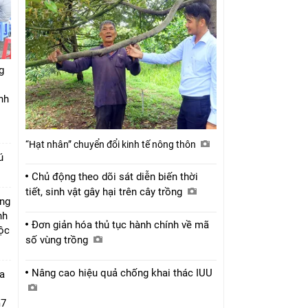
g
nh
“Hạt nhân” chuyển đổi kinh tế nông thôn
ú
Chủ động theo dõi sát diễn biến thời
tiết, sinh vật gây hại trên cây trồng
úng
nh
Đơn giản hóa thủ tục hành chính về mã
Lộc
số vùng trồng
Nâng cao hiệu quả chống khai thác IUU
a
m7