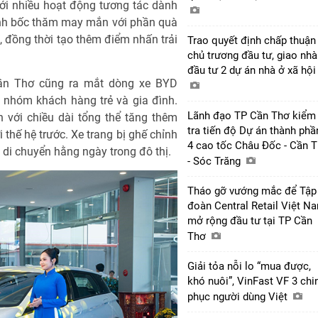
ới nhiều hoạt động tương tác dành
ình bốc thăm may mắn với phần quà
, đồng thời tạo thêm điểm nhấn trải
Trao quyết định chấp thuận
chủ trương đầu tư, giao nhà
đầu tư 2 dự án nhà ở xã hộ
ần Thơ cũng ra mắt dòng xe BYD
 nhóm khách hàng trẻ và gia đình.
Lãnh đạo TP Cần Thơ kiểm
 với chiều dài tổng thể tăng thêm
tra tiến độ Dự án thành phầ
thế hệ trước. Xe trang bị ghế chỉnh
4 cao tốc Châu Đốc - Cần 
u di chuyển hằng ngày trong đô thị.
- Sóc Trăng
Tháo gỡ vướng mắc để Tập
đoàn Central Retail Việt N
mở rộng đầu tư tại TP Cần
Thơ
Giải tỏa nỗi lo “mua được,
khó nuôi”, VinFast VF 3 chi
phục người dùng Việt