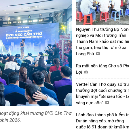
Nguyên Thứ trưởng Bộ Nôn
nghiệp và Môi trường Trần
Thanh Nam khảo sát mô hì
thu gom, tiêu thụ rơm ở xã
Long Phú
Ra mắt nền tảng Chợ số Ph
Lợi
Viettel Cần Thơ quay số tr
thưởng đợt cuối chương trì
khuyến mại “5G siêu tốc - 
vàng cực sốc”
oạt động khai trương BYD Cần Thơ
Lãnh đạo thành phố kiểm tr
phin 2026.
Dự án nâng cấp, mở rộng
quốc lộ 91 đoạn từ km0-k