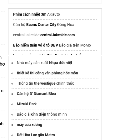
Phim cách nhiệt 3m
AKauto
Căn hộ
Bcons Center City
Đông Hòa
i
central lakeside
central-lakeside.com
Bảo hiểm thân vỏ ô tô DBV
Báo giá trên MoMo
top các mẫu xe ô tô điện​ thịnh hành nhất
n
Nhà máy sản xuất
Nhựa đức việt
Thơ
Trang Thông Tin
Vinhomes Hóc Môn
Chính Thức
thiết kế thi công văn phòng hóc môn
Thông tin chính thức
Vinhomes Hóc Môn
Thông tin
the westique
chính thức
Bluewood bán
bàn họp văn phòng
giá tốt
am
Căn hộ D' Diamant Bleu
Mở bán Hồng Hạc City Phú Mỹ Hưng
tại đây
Mizuki Park
Mua
xe nâng xăng
tp hcm
Báo giá
kính điện
thông minh
xây nhà trọn gói
Viettel Construction
nh
máy cưa xương
The nest bình dương
Đất Hòa Lạc gần Metro