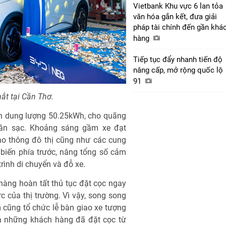
Vietbank Khu vực 6 lan tỏa
văn hóa gắn kết, đưa giải
pháp tài chính đến gần khá
hàng
Tiếp tục đẩy nhanh tiến độ
nâng cấp, mở rộng quốc lộ
91
ắt tại Cần Thơ.
in dung lượng 50.25kWh, cho quãng
ần sạc. Khoảng sáng gầm xe đạt
ao thông đô thị cũng như các cung
iến phía trước, nâng tổng số cảm
trình di chuyển và đỗ xe.
hàng hoàn tất thủ tục đặt cọc ngay
ực của thị trường. Vì vậy, song song
 cũng tổ chức lễ bàn giao xe tượng
là những khách hàng đã đặt cọc từ