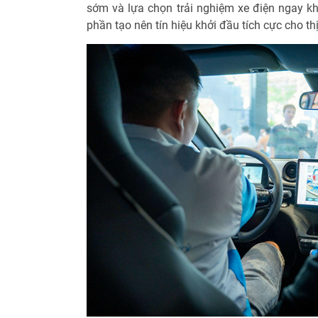
sớm và lựa chọn trải nghiệm xe điện ngay k
phần tạo nên tín hiệu khởi đầu tích cực cho th