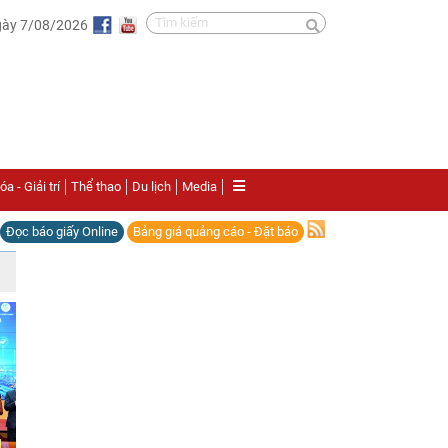
gày 7/08/2026
a - Giải trí
Thể thao
Du lịch
Media
Đọc báo giấy Online
Bảng giá quảng cáo - Đặt báo