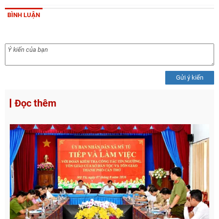
BÌNH LUẬN
Gửi ý kiến
Đọc thêm