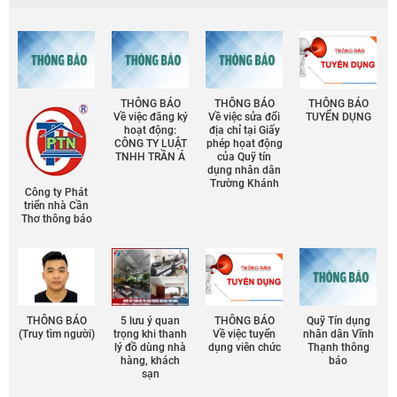
THÔNG BÁO
THÔNG BÁO
THÔNG BÁO
Về việc đăng ký
Về việc sửa đổi
TUYỂN DỤNG
hoạt động:
địa chỉ tại Giấy
CÔNG TY LUẬT
phép họat động
TNHH TRẦN Á
của Quỹ tín
dụng nhân dân
Trường Khánh
Công ty Phát
triển nhà Cần
Thơ thông báo
THÔNG BÁO
5 lưu ý quan
THÔNG BÁO
Quỹ Tín dụng
(Truy tìm người)
trọng khi thanh
Về việc tuyển
nhân dân Vĩnh
lý đồ dùng nhà
dụng viên chức
Thạnh thông
hàng, khách
báo
sạn