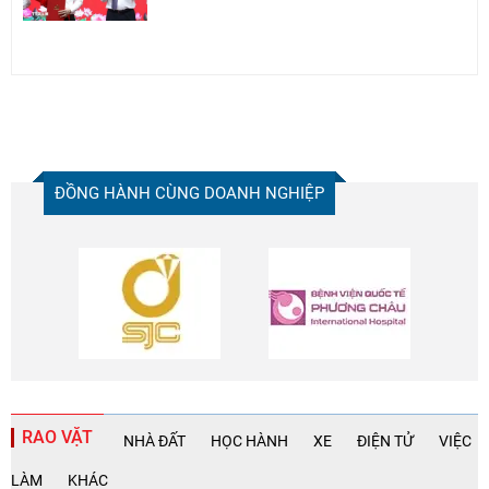
ĐỒNG HÀNH CÙNG DOANH NGHIỆP
RAO VẶT
NHÀ ĐẤT
HỌC HÀNH
XE
ĐIỆN TỬ
VIỆC
LÀM
KHÁC