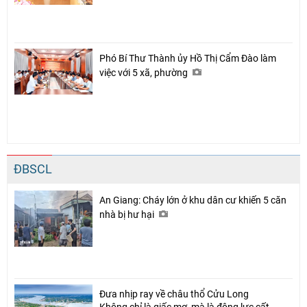
Phó Bí Thư Thành ủy Hồ Thị Cẩm Đào làm
việc với 5 xã, phường
ĐBSCL
An Giang: Cháy lớn ở khu dân cư khiến 5 căn
nhà bị hư hại
Đưa nhịp ray về châu thổ Cửu Long
Không chỉ là giấc mơ, mà là động lực cất