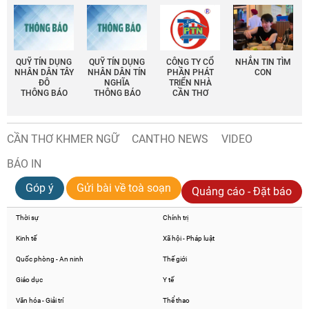
QUỸ TÍN DỤNG
QUỸ TÍN DỤNG
CÔNG TY CỔ
NHẮN TIN TÌM
NHÂN DÂN TÂY
NHÂN DÂN TÍN
PHẦN PHÁT
CON
ĐÔ
NGHĨA
TRIỂN NHÀ
THÔNG BÁO
THÔNG BÁO
CẦN THƠ
CẦN THƠ KHMER NGỮ
CANTHO NEWS
VIDEO
BÁO IN
Góp ý
Gửi bài về toà soạn
Quảng cáo - Đặt báo
Thời sự
Chính trị
Kinh tế
Xã hội - Pháp luật
Quốc phòng - An ninh
Thế giới
Giáo dục
Y tế
Văn hóa - Giải trí
Thể thao