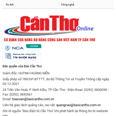
Du lịch
Công nghệ
Bản quyền của Báo Cần Thơ
Giám đốc: HUỲNH HOÀNG MẾN
Giấy phép số 789/GP-BTTTT, do Bộ Thông Tin và Truyền Thông cấp ngày
02-12-2021
24 Trần Văn Hoài, P. Ninh Kiều, TP Cần Thơ - Điện thoại: (0292) 3830098 -
Fax: (0292) 3830561
Email:
toasoan@baocantho.com.vn
Liên hệ giao dịch quảng cáo, rao vặt:
quangcao@baocantho.com.vn
Ghi rõ nguồn "Báo điện tử Cần Thơ" khi phát hành lại thông tin từ website
này