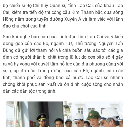
bộ chiến sĩ Bộ Chỉ huy Quân sự tỉnh Lào Cai, cửa khẩu Lào
Cai; kiểm tra tiến độ thi công cầu Kim Thành bắc qua sông
Hồng nằm trong tuyến đường Xuyên Á và làm việc với lãnh
đạo chủ chốt của tỉnh.
Sau khi nghe báo cáo của lãnh đạo tỉnh Lào Cai và ý kiến
đóng góp của các Bộ, ngành T.Ư, Thủ tướng Nguyễn Tấn
Dũng đã gửi lời thăm hỏi và chia buồn sâu sắc tới các gia
đình có người thân bị chết trong lũ lụt do cơn bão số 4 gây
ra và hy vọng với quyết tâm nỗ lực của địa phương cùng với
sự giúp đỡ của Trung ương, của các Bộ, ngành, của các
tỉnh, thành phố và đồng bào cả nước, Lào Cai sẽ nhanh
chóng khôi phục sản xuất và ổn định cuộc sống cho nhân
dân các dân tộc trong tỉnh.