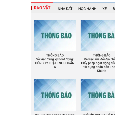
RAO VẶT
NHÀ ĐẤT
HỌC HÀNH
XE
Đ
Chia sẻ
Facebook
THÔNG BÁO
THÔNG BÁO
Về việc đăng ký hoạt động:
Về việc sửa đổi địa chỉ
CÔNG TY LUẬT TNHH TRẦN
Giấy phép họat động củ
Á
tín dụng nhân dân Tr
Khánh