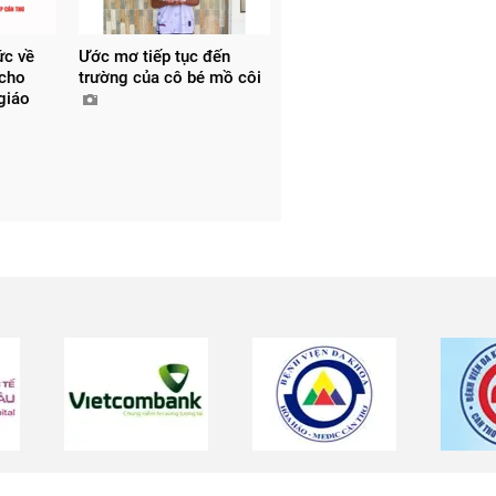
ức về
Ước mơ tiếp tục đến
 cho
trường của cô bé mồ côi
 giáo