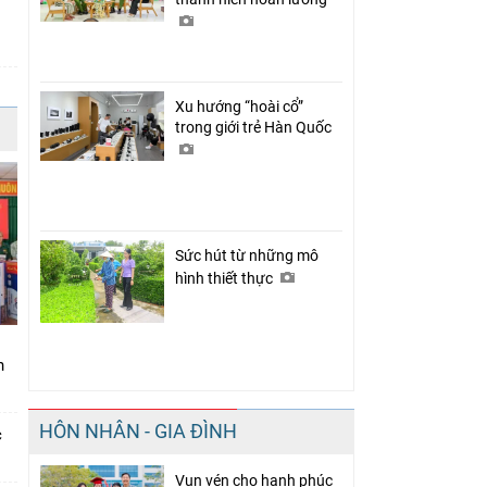
Xu hướng “hoài cổ”
trong giới trẻ Hàn Quốc
Sức hút từ những mô
hình thiết thực
nh
HÔN NHÂN - GIA ĐÌNH
c
Vun vén cho hạnh phúc