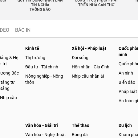
 DÂN
QUỸ TÍN DỤNG NHÂN DÂN
CÔNG TY CỔ PHẦN PHÁT
N
TÍN NGHĨA
TRIỂN NHÀ CẦN THƠ
THÔNG BÁO
IDEO
BÁO IN
Kinh tế
Xã hội - Pháp luật
Quốc phòn
ninh
Đảng & Hệ
Thị trường
Đời sống
 trị
Quốc phò
Đầu tư - Tài chính
Hôn nhân - Gia đình
gương Bác
An ninh
Nông nghiệp - Nông
Nhịp cầu nhân ái
 tảng tư
thôn
Biển đảo
 Đảng
Pháp luật
 Nhịp cầu
An toàn g
Văn hóa - Giải trí
Thể thao
Du lịch
Văn hóa - Nghệ thuật
Bóng đá
Khám ph