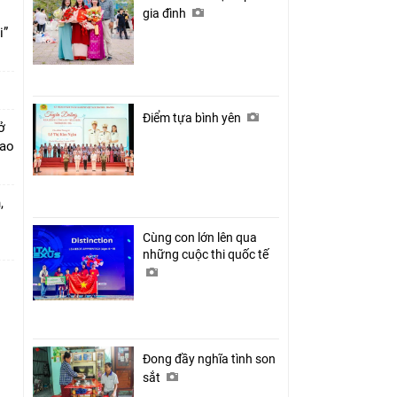
gia đình
i”
Điểm tựa bình yên
ở
cao
,
Cùng con lớn lên qua
những cuộc thi quốc tế
Đong đầy nghĩa tình son
sắt