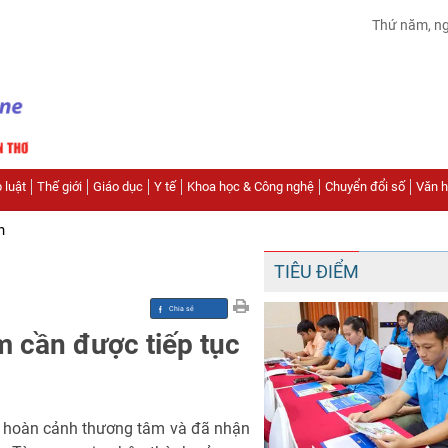
Thứ năm, n
 luật
Thế giới
Giáo dục
Y tế
Khoa học & Công nghệ
Chuyển đổi số
Văn hó
n
TIÊU ĐIỂM
 cần được tiếp tục
ố hoàn cảnh thương tâm và đã nhận