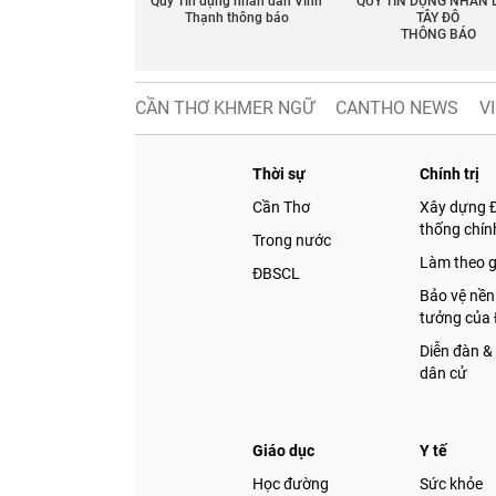
Quỹ Tín dụng nhân dân Vĩnh
QUỸ TÍN DỤNG NHÂN
Thạnh thông báo
TÂY ĐÔ
THÔNG BÁO
CẦN THƠ KHMER NGỮ
CANTHO NEWS
V
Thời sự
Chính trị
Cần Thơ
Xây dựng 
thống chính
Trong nước
Làm theo 
ĐBSCL
Bảo vệ nền
tưởng của
Diễn đàn &
dân cử
Giáo dục
Y tế
Học đường
Sức khỏe