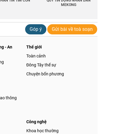
HẮN TIN TÌM CON
QUỸ TÍN DỤNG NHÂN DÂN
MEKONG
Góp ý
Gửi bài về toà soạn
g - An
Thế giới
Toàn cảnh
ng
Đông Tây thế sự
Chuyện bốn phương
iao thông
Công nghệ
á
Khoa học thường