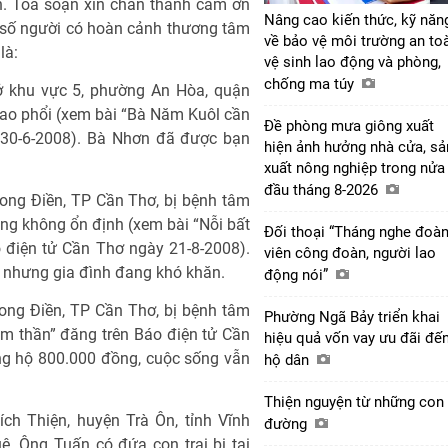
n. Tòa soạn xin chân thành cảm ơn
Nâng cao kiến thức, kỹ năn
 số người có hoàn cảnh thương tâm
về bảo vệ môi trường an to
là:
vệ sinh lao động và phòng,
chống ma túy
 ở khu vực 5, phường An Hòa, quận
 lao phổi (xem bài “Bà Năm Kuôl cần
Đề phòng mưa giông xuất
 30-6-2008). Bà Nhơn đã được bạn
hiện ảnh hưởng nhà cửa, sả
xuất nông nghiệp trong nửa
đầu tháng 8-2026
ong Điền, TP Cần Thơ, bị bệnh tâm
ng không ổn định (xem bài “Nỗi bất
Đối thoại “Tháng nghe đoà
 điện tử Cần Thơ ngày 21-8-2008).
viên công đoàn, người lao
nhưng gia đình đang khó khăn.
động nói”
ong Điền, TP Cần Thơ, bị bệnh tâm
Phường Ngã Bảy triển khai
âm thần” đăng trên Báo điện tử Cần
hiệu quả vốn vay ưu đãi đế
ng hộ 800.000 đồng, cuộc sống vẫn
hộ dân
Thiện nguyện từ những con
ch Thiện, huyện Trà Ôn, tỉnh Vĩnh
đường
. Ông Tuấn có đứa con trai bị tai