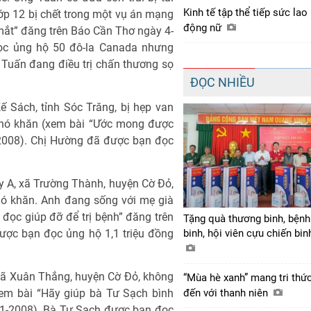
Kinh tế tập thể tiếp sức lao
ớp 12 bị chết trong một vụ án mạng
động nữ
ắt” đăng trên Báo Cần Thơ ngày 4-
ọc ủng hộ 50 đô-la Canada nhưng
g Tuấn đang điều trị chấn thương sọ
ĐỌC NHIỀU
 Sách, tỉnh Sóc Trăng, bị hẹp van
 khó khăn (xem bài “Ước mong được
-2008). Chị Hường đã được bạn đọc
ây A, xã Trường Thành, huyện Cờ Đỏ,
khó khăn. Anh đang sống với mẹ già
ọc giúp đỡ để trị bệnh” đăng trên
Tặng quà thương binh, bệnh
ược bạn đọc ủng hộ 1,1 triệu đồng
binh, hội viên cựu chiến bi
, xã Xuân Thắng, huyện Cờ Đỏ, không
“Mùa hè xanh” mang tri thứ
xem bài “Hãy giúp bà Tư Sạch bình
đến với thanh niên
-1-2008). Bà Tư Sạch được bạn đọc