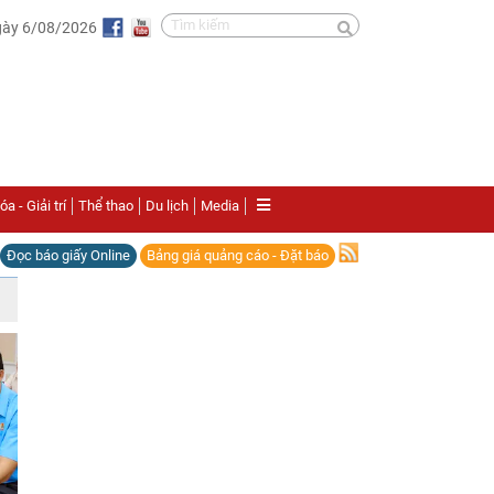
gày 6/08/2026
a - Giải trí
Thể thao
Du lịch
Media
Đọc báo giấy Online
Bảng giá quảng cáo - Đặt báo