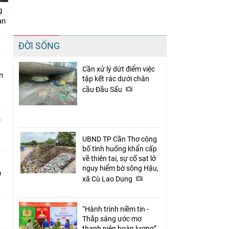
g
àn
Chia sẻ
ĐỜI SỐNG
Facebook
Cần xử lý dứt điểm việc
n
tập kết rác dưới chân
cầu Đầu Sấu
n
UBND TP Cần Thơ công
bố tình huống khẩn cấp
về thiên tai, sự cố sạt lở
nguy hiểm bờ sông Hậu,
n
xã Cù Lao Dung
“Hành trình niềm tin -
Thắp sáng ước mơ
thanh niên hoàn lương”