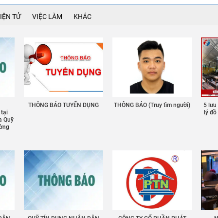
IỆN TỬ
VIỆC LÀM
KHÁC
THÔNG BÁO TUYỂN DỤNG
THÔNG BÁO (Truy tìm người)
5 lưu
 tại
lý đ
a Quỹ
ường