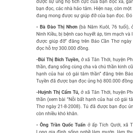
được sự ủng hộ tích cực của bạn đọc xa, gầ
bạn đọc, các nhà hảo tâm. Hiện nay, còn một
đang mong được sự giúp đỡ của bạn đọc. Đó 
- Bà Đào Thị Nhơn
(bà Năm Kuôl, 76 tuổi),
Ninh Kiều, bị bệnh cao huyết áp, tim mạch và
được giúp đỡ” đăng trên Báo Cần Thơ ngày
đọc hỗ trợ 300.000 đồng.
-Bùi Thị Bích Tuyền,
ở xã Tân Thới, huyện Ph
thần, đang sống cùng cha và chú thần kinh cũ
hạnh của hai cô gái tâm thần” đăng trên Báo
Tuyền đã được bạn đọc ủng hộ 800.000 đồng 
-Huỳnh Thị Cẩm Tú,
ở xã Tân Thới, huyện Ph
thần (xem bài “Nỗi bất hạnh của hai cô gái t
Thơ ngày 21-8-2008). Tú đã được bạn đọc ủ
còn nhiều khó khăn.
- Ông Trần Quốc Tuấn
ở ấp Tích Qưới, xã Tí
Long gia đình sống nghề làm mướn, làm thuê