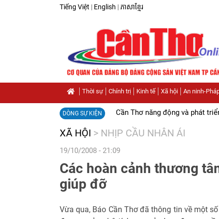
Tiếng Việt
|
English
|
ភាសាខ្មែរ
Thời sự
Chính trị
Kinh tế
Xã hội
An ninh-Pháp
Cần Thơ năng động và phát triể
DÒNG SỰ KIỆN
XÃ HỘI
>
NHỊP CẦU NHÂN ÁI
19/10/2008 - 21:09
Các hoàn cảnh thương tâm
giúp đỡ
Vừa qua, Báo Cần Thơ đã thông tin về một s