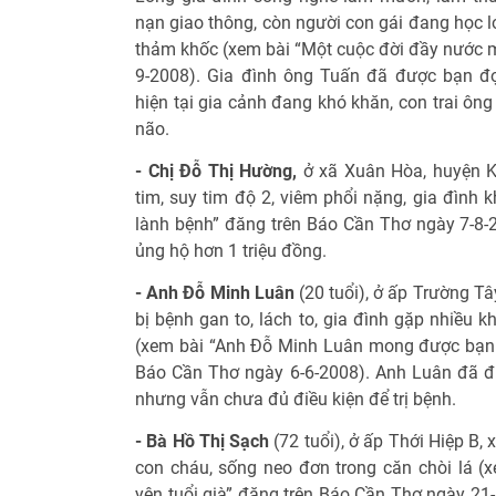
nạn giao thông, còn người con gái đang học l
thảm khốc (xem bài “Một cuộc đời đầy nước m
9-2008). Gia đình ông Tuấn đã được bạn đ
hiện tại gia cảnh đang khó khăn, con trai ôn
não.
- Chị Đỗ Thị Hường,
ở xã Xuân Hòa, huyện Kế
tim, suy tim độ 2, viêm phổi nặng, gia đình
lành bệnh” đăng trên Báo Cần Thơ ngày 7-8
ủng hộ hơn 1 triệu đồng.
- Anh Đỗ Minh Luân
(20 tuổi), ở ấp Trường T
bị bệnh gan to, lách to, gia đình gặp nhiều 
(xem bài “Anh Đỗ Minh Luân mong được bạn đ
Báo Cần Thơ ngày 6-6-2008). Anh Luân đã đ
nhưng vẫn chưa đủ điều kiện để trị bệnh.
- Bà Hồ Thị Sạch
(72 tuổi), ở ấp Thới Hiệp B
con cháu, sống neo đơn trong căn chòi lá (
yên tuổi già” đăng trên Báo Cần Thơ ngày 21