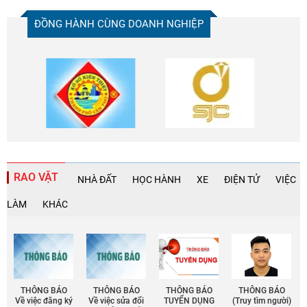
ĐỒNG HÀNH CÙNG DOANH NGHIỆP
RAO VẶT
NHÀ ĐẤT
HỌC HÀNH
XE
ĐIỆN TỬ
VIỆC
LÀM
KHÁC
THÔNG BÁO
THÔNG BÁO
THÔNG BÁO
THÔNG BÁO
Về việc đăng ký
Về việc sửa đổi
TUYỂN DỤNG
(Truy tìm người)