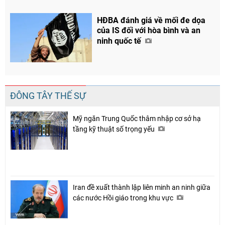
Chia sẻ
HĐBA đánh giá về mối đe dọa
Facebook
của IS đối với hòa bình và an
ninh quốc tế
ĐÔNG TÂY THẾ SỰ
Mỹ ngăn Trung Quốc thâm nhập cơ sở hạ
tầng kỹ thuật số trọng yếu
Iran đề xuất thành lập liên minh an ninh giữa
các nước Hồi giáo trong khu vực