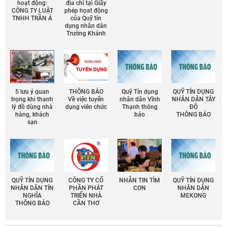
hoạt động:
địa chỉ tại Giấy
CÔNG TY LUẬT
phép họat động
TNHH TRẦN Á
của Quỹ tín
dụng nhân dân
Trường Khánh
5 lưu ý quan
THÔNG BÁO
Quỹ Tín dụng
QUỸ TÍN DỤNG
trọng khi thanh
Về việc tuyển
nhân dân Vĩnh
NHÂN DÂN TÂY
lý đồ dùng nhà
dụng viên chức
Thạnh thông
ĐÔ
hàng, khách
báo
THÔNG BÁO
sạn
QUỸ TÍN DỤNG
CÔNG TY CỔ
NHẮN TIN TÌM
QUỸ TÍN DỤNG
NHÂN DÂN TÍN
PHẦN PHÁT
CON
NHÂN DÂN
NGHĨA
TRIỂN NHÀ
MEKONG
THÔNG BÁO
CẦN THƠ