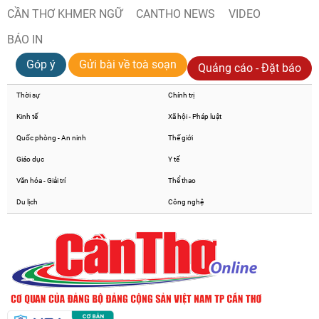
CẦN THƠ KHMER NGỮ
CANTHO NEWS
VIDEO
BÁO IN
Góp ý
Gửi bài về toà soạn
Quảng cáo - Đặt báo
Thời sự
Chính trị
Kinh tế
Xã hội - Pháp luật
Quốc phòng - An ninh
Thế giới
Giáo dục
Y tế
Văn hóa - Giải trí
Thể thao
Du lịch
Công nghệ