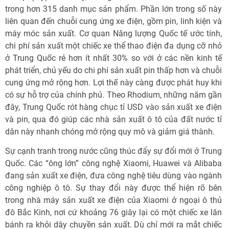
trong hơn 315 danh mục sản phẩm. Phần lớn trong số này
liên quan đến chuỗi cung ứng xe điện, gồm pin, linh kiện và
máy móc sản xuất. Cơ quan Năng lượng Quốc tế ước tính,
chi phí sản xuất một chiếc xe thể thao điện đa dụng cỡ nhỏ
ở Trung Quốc rẻ hơn ít nhất 30% so với ở các nền kinh tế
phát triển, chủ yếu do chi phí sản xuất pin thấp hơn và chuỗi
cung ứng mở rộng hơn. Lợi thế này càng được phát huy khi
có sự hỗ trợ của chính phủ. Theo Rhodium, những năm gần
đây, Trung Quốc rót hàng chục tỉ USD vào sản xuất xe điện
và pin, qua đó giúp các nhà sản xuất ô tô của đất nước tỉ
dân này nhanh chóng mở rộng quy mô và giảm giá thành.
Sự cạnh tranh trong nước cũng thúc đẩy sự đổi mới ở Trung
Quốc. Các “ông lớn” công nghệ Xiaomi, Huawei và Alibaba
đang sản xuất xe điện, đưa công nghệ tiêu dùng vào ngành
công nghiệp ô tô. Sự thay đổi này được thể hiện rõ bên
trong nhà máy sản xuất xe điện của Xiaomi ở ngoại ô thủ
đô Bắc Kinh, nơi cứ khoảng 76 giây lại có một chiếc xe lăn
bánh ra khỏi dây chuyền sản xuất. Dù chỉ mới ra mắt chiếc