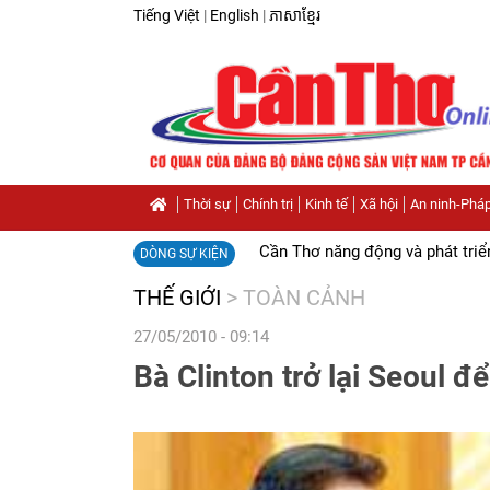
Tiếng Việt
|
English
|
ភាសាខ្មែរ
Thời sự
Chính trị
Kinh tế
Xã hội
An ninh-Pháp
Cần Thơ năng động và phát triể
DÒNG SỰ KIỆN
THẾ GIỚI
>
TOÀN CẢNH
27/05/2010 - 09:14
Bà Clinton trở lại Seoul đ