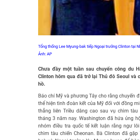
Tổng thống Lee Myung-bak tiếp Ngoại trưởng Clinton tại 
Ảnh: AP
Chưa đầy một tuần sau chuyến công du Hà
Clinton hôm qua đã trở lại Thủ đô Seoul và 
hồ.
Báo chí Mỹ và phương Tây cho rằng chuyến đi 
thể hiện tình đoàn kết của Mỹ đối với đồng m
thẳng liên Triều dâng cao sau vụ chìm tà
tháng 3 năm nay. Washington đã hứa ủng h
nhóm điều tra quốc tế kết luận rằng ngư lô
chìm tàu chiến Cheonan. Bà Clinton đã gặ