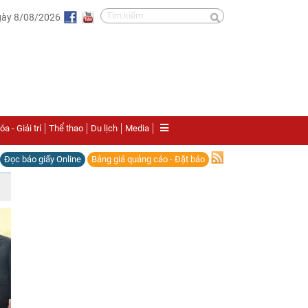
gày 8/08/2026
a - Giải trí
Thể thao
Du lịch
Media
Đọc báo giấy Online
Bảng giá quảng cáo - Đặt báo