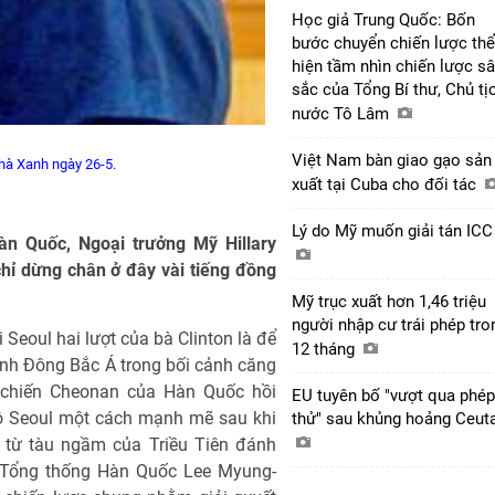
Học giả Trung Quốc: Bốn
bước chuyển chiến lược thể
hiện tầm nhìn chiến lược s
sắc của Tổng Bí thư, Chủ tị
nước Tô Lâm
Việt Nam bàn giao gạo sản
Nhà Xanh ngày 26-5.
xuất tại Cuba cho đối tác
Lý do Mỹ muốn giải tán IC
n Quốc, Ngoại trưởng Mỹ Hillary
chỉ dừng chân ở đây vài tiếng đồng
Mỹ trục xuất hơn 1,46 triệu
người nhập cư trái phép tro
Seoul hai lượt của bà Clinton là để
12 tháng
inh Đông Bắc Á trong bối cảnh căng
u chiến Cheonan của Hàn Quốc hồi
EU tuyên bố "vượt qua phép
ộ Seoul một cách mạnh mẽ sau khi
thử" sau khủng hoảng Ceut
i từ tàu ngầm của Triều Tiên đánh
p Tổng thống Hàn Quốc Lee Myung-