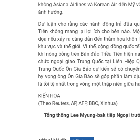
không Asiana Airlines và Korean Air đến Mỹ v
ảnh hưởng.
Dư luận cho rằng các hành động trả đũa qu
Tiên không mang lại lợi ích cho bên nào. Mộ
dọa nếu xảy ra càng dẫn đến thảm họa khôn l
khu vực và thế giới. Vì thế, cộng đồng quốc t
khí nóng bỏng trên Bán đảo Triều Tiên hiện n
chức ngoại giao Trung Quốc tại Liên Hiệp 
Trung Quốc Ôn Gia Bảo dự kiến sẽ có chuyến 
hy vọng ông Ôn Gia Bảo sẽ góp phần làm dị
là tồi tệ nhất trong vòng một thập niên giữa 
KIẾN HÒA
(Theo Reuters, AP, AFP, BBC, Xinhua)
Tổng thống Lee Myung-bak tiếp Ngoại trưở