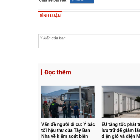
Chia sẻ bài viết
BÌNH LUẬN
Đọc thêm
Vấn đề người di cư: Ý bác
EU tăng tốc phát t
tối hậu thư của Tây Ban
lưu trữ để giảm lã
Nha về kiểm soát biên
điện gió và điện 