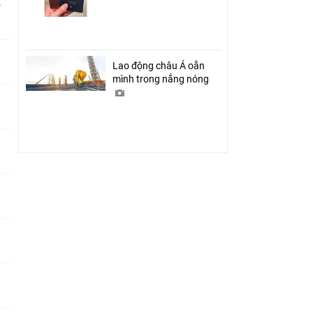
ỉ
Lao động châu Á oằn
mình trong nắng nóng