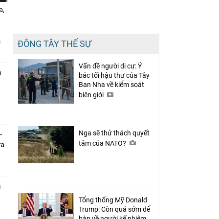
a,
Chia sẻ
n
ĐÔNG TÂY THẾ SỰ
Facebook
Vấn đề người di cư: Ý
n
bác tối hậu thư của Tây
Ban Nha về kiểm soát
biên giới
Nga sẽ thử thách quyết
-
tâm của NATO?
ưa
g
Tổng thống Mỹ Donald
Trump: Còn quá sớm để
bàn về người kế nhiệm