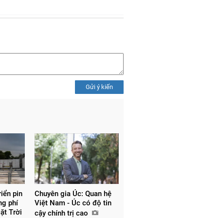
Gửi ý kiến
riển pin
Chuyên gia Úc: Quan hệ
ng phí
Việt Nam - Úc có độ tin
Mặt Trời
cậy chính trị cao