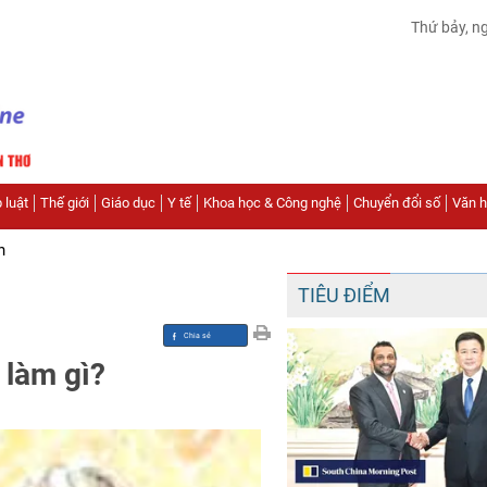
Thứ bảy, n
 luật
Thế giới
Giáo dục
Y tế
Khoa học & Công nghệ
Chuyển đổi số
Văn hó
n
TIÊU ĐIỂM
ể làm gì?