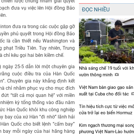
chiến lược chung nhằm giải quyết
oạch đưa vụ việc lên Hội đồng Bảo
ĐỌC NHIỀU
iên.
inton đưa ra trong các cuộc gặp gỡ
quyền phủ quyết trong Hội đồng Bảo
ốc là cần thiết nếu Washington và
phạt Triều Tiên. Tuy nhiên, Trung
à chỉ kêu gọi hai bên kiềm chế.
 ngày 25-5 dẫn lời một chuyên gia
Nhà sáng chế 19 tuổi với k
rằng cuộc điều tra của Hàn Quốc
vườn thông minh
”. Chuyên gia này khẳng định kết
Việt Nam bàn giao gạo sản
 mà chỉ nhằm phục vụ cho mục đích
xuất tại Cuba cho đối tác
đứt “tất cả mọi quan hệ” với miền
c nhiệm kỳ tổng thống vào đầu năm
Tín hiệu tích cực từ việc m
chức Hàn Quốc khỏi khu công nghiệp
cửa trở lại eo biển Hormuz
 bay của xứ Hàn “đi nhờ” lãnh hải
 Hàn Quốc cho biết lệnh “cấm bay”
Kim ngạch thương mại son
n bay mỗi ngày của hai hãng hàng
phương Việt Nam-Lào hướ