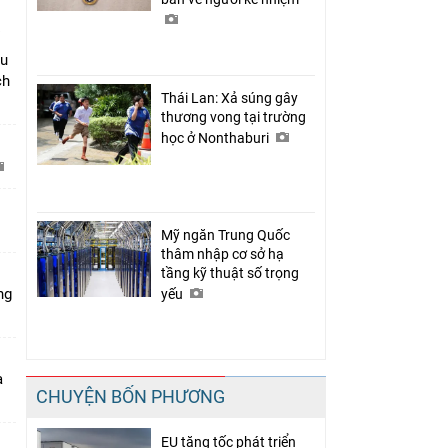
âu
ch
Thái Lan: Xả súng gây
thương vong tại trường
học ở Nonthaburi
C
Mỹ ngăn Trung Quốc
thâm nhập cơ sở hạ
tầng kỹ thuật số trọng
ng
yếu
a
CHUYỆN BỐN PHƯƠNG
EU tăng tốc phát triển