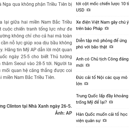
tới cột mốc chiến lược 10 t
à Nga qua không phận Triều Tiên bị
USD
a lại giữa hai miền Nam Bắc Triều
Xe điện Việt Nam gây chú ý
trên báo Pháp
t cuộc chiến tranh tổng lực như đe
ường không chỉ cho cả hai mà toàn
Diễn tập mô phỏng để ứng
ế cần nỗ lực giúp xoa dịu bầu không
phó với bão thật
ay. Hãng tin Mỹ AP dẫn lời một quan
Quốc ngày 25-5 cho biết Thủ tướng
Anh có Chủ tịch Công đảng
thăm Seoul vào 28-5 tới. Người ta
mới
u mối quan hệ căng thẳng được coi
hai miền Nam Bắc Triều Tiên.
Đức cải tổ Nội các quy mô
lớn
Trung Quốc lấp đầy khoảng
trống Mỹ để lại?
ng Clinton tại Nhà Xanh ngày 26-5.
Ảnh: AP
Hàn Quốc muốn cải tổ học
viện quân sự