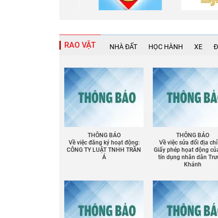
RAO VẶT
NHÀ ĐẤT
HỌC HÀNH
XE
Đ
THÔNG BÁO
THÔNG BÁO
Về việc đăng ký hoạt động:
Về việc sửa đổi địa chỉ
CÔNG TY LUẬT TNHH TRẦN
Giấy phép họat động củ
Á
tín dụng nhân dân Tr
Khánh