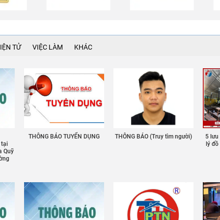
IỆN TỬ
VIỆC LÀM
KHÁC
THÔNG BÁO TUYỂN DỤNG
THÔNG BÁO (Truy tìm người)
5 lưu
 tại
lý đ
a Quỹ
ường