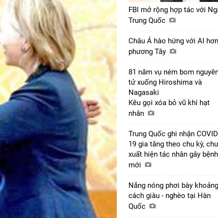
FBI mở rộng hợp tác với Ng
Trung Quốc
Châu Á hào hứng với AI hơ
phương Tây
81 năm vụ ném bom nguyê
tử xuống Hiroshima và
Nagasaki
Kêu gọi xóa bỏ vũ khí hạt
nhân
Trung Quốc ghi nhận COVID
19 gia tăng theo chu kỳ, ch
xuất hiện tác nhân gây bệnh
mới
Nắng nóng phơi bày khoản
cách giàu - nghèo tại Hàn
Quốc