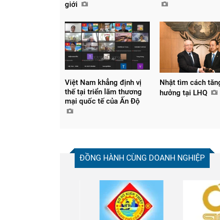
giới
Việt Nam khẳng định vị
Nhật tìm cách tăn
thế tại triển lãm thương
hưởng tại LHQ
mại quốc tế của Ấn Độ
ĐỒNG HÀNH CÙNG DOANH NGHIỆP