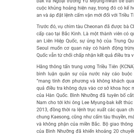
bak và Ngoại trưởng Yu Myung-hwan để bàn 
cuộc khủng hoảng hiện nay, trong đó có kế h
an và áp đặt lệnh cấm vận mới đối với Triều T
Trước đó, vụ chìm tàu Cheonan đã được bà Cl
cấp cao tại Bắc Kinh. Là một thành viên có 
an Liên Hiệp Quốc, sự ủng hộ của Trung Qu
Seoul muốn cơ quan này có hành động trừng 
Quốc vẫn từ chối chấp nhận kết quả điều tra v
Hãng thông tấn trung ương Triều Tiên (KCNA)
bình luận quân sự của nước này cáo buộc 
“mang tính đơn phương và không khách quan
quả điều tra không dựa vào cơ sở khoa học
của Hàn Quốc. Bình Nhưỡng đã tuyên bố cắt 
Nam cho tới khi ông Lee Myung-bak kết thú
2013, đồng thời ra lệnh trục xuất các quan 
chung Kaesong, cũng như cấm tàu thuyền, máy
và không phận của miền Bắc. Bộ giao thông
của Bình Nhưỡng đã khiến khoảng 20 chuyế