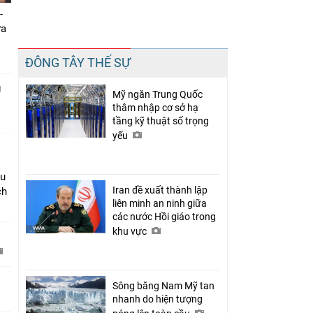
-
ưa
Chia sẻ
ĐÔNG TÂY THẾ SỰ
Facebook
g
Mỹ ngăn Trung Quốc
thâm nhập cơ sở hạ
tầng kỹ thuật số trọng
yếu
âu
Iran đề xuất thành lập
ch
liên minh an ninh giữa
các nước Hồi giáo trong
khu vực
C
Sông băng Nam Mỹ tan
nhanh do hiện tượng