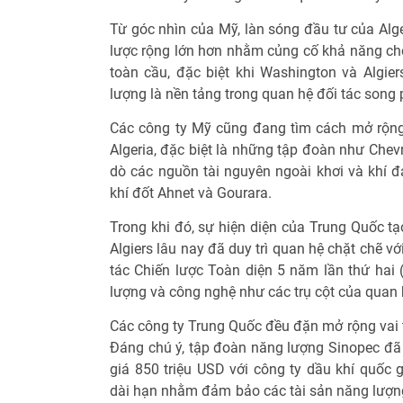
Từ góc nhìn của Mỹ, làn sóng đầu tư của Alge
lược rộng lớn hơn nhằm củng cố khả năng chố
toàn cầu, đặc biệt khi Washington và Algie
lượng là nền tảng trong quan hệ đối tác song
Các công ty Mỹ cũng đang tìm cách mở rộng
Algeria, đặc biệt là những tập đoàn như Che
dò các nguồn tài nguyên ngoài khơi và khí đ
khí đốt Ahnet và Gourara.
Trong khi đó, sự hiện diện của Trung Quốc tạ
Algiers lâu nay đã duy trì quan hệ chặt chẽ 
tác Chiến lược Toàn diện 5 năm lần thứ hai 
lượng và công nghệ như các trụ cột của quan
Các công ty Trung Quốc đều đặn mở rộng vai t
Đáng chú ý, tập đoàn năng lượng Sinopec đã k
giá 850 triệu USD với công ty dầu khí quốc 
dài hạn nhằm đảm bảo các tài sản năng lượng