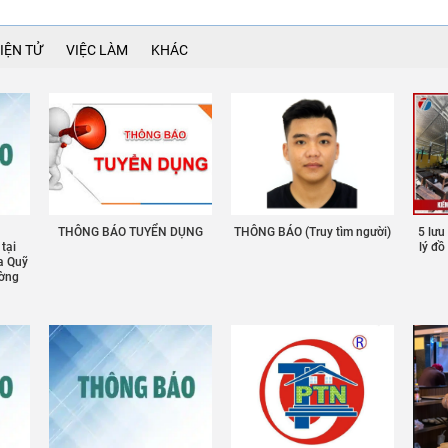
IỆN TỬ
VIỆC LÀM
KHÁC
THÔNG BÁO TUYỂN DỤNG
THÔNG BÁO (Truy tìm người)
5 lưu
 tại
lý đ
a Quỹ
ường