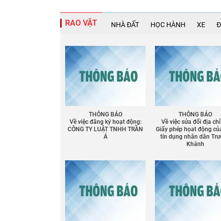
RAO VẶT
NHÀ ĐẤT
HỌC HÀNH
XE
Đ
THÔNG BÁO
THÔNG BÁO
Về việc đăng ký hoạt động:
Về việc sửa đổi địa chỉ
CÔNG TY LUẬT TNHH TRẦN
Giấy phép họat động củ
Á
tín dụng nhân dân Tr
Khánh