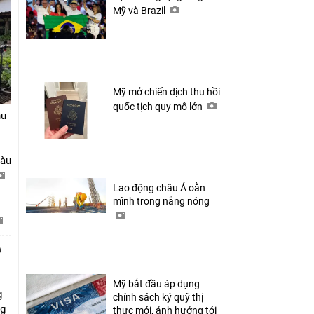
Mỹ và Brazil
Mỹ mở chiến dịch thu hồi
quốc tịch quy mô lớn
hu
tàu
Lao động châu Á oằn
mình trong nắng nóng
ở
Mỹ bắt đầu áp dụng
g
chính sách ký quỹ thị
ng
thực mới, ảnh hưởng tới