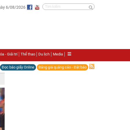
gày 6/08/2026
a - Giải trí
Thể thao
Du lịch
Media
Đọc báo giấy Online
Bảng giá quảng cáo - Đặt báo