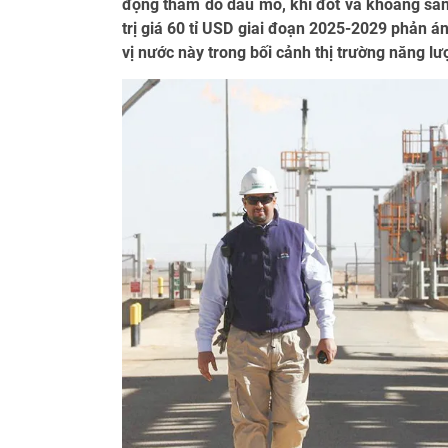
động thăm dò dầu mỏ, khí đốt và khoáng sả
trị giá 60 tỉ USD giai đoạn 2025-2029 phản án
vị nước này trong bối cảnh thị trường năng l