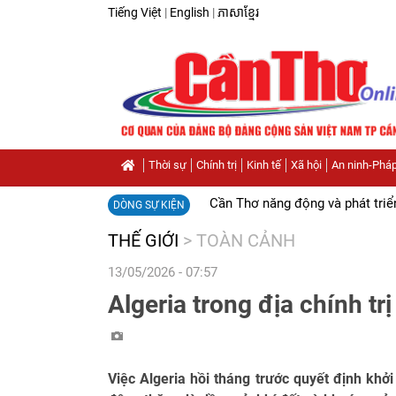
Tiếng Việt
|
English
|
ភាសាខ្មែរ
Thời sự
Chính trị
Kinh tế
Xã hội
An ninh-Pháp
Cần Thơ năng động và phát triể
DÒNG SỰ KIỆN
THẾ GIỚI
>
TOÀN CẢNH
13/05/2026 - 07:57
Algeria trong địa chính tr
Việc Algeria hồi tháng trước quyết định khở