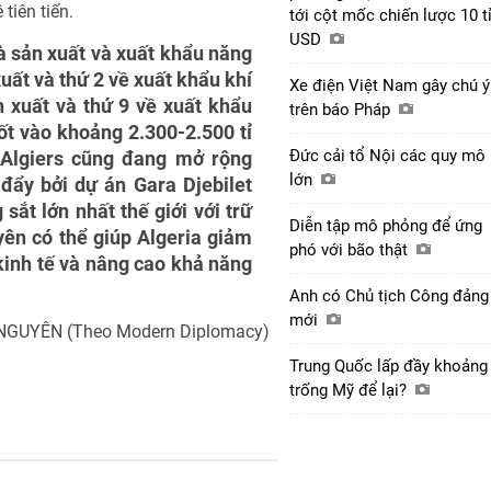
tiên tiến.
tới cột mốc chiến lược 10 t
USD
nhà sản xuất và xuất khẩu năng
uất và thứ 2 về xuất khẩu khí
Xe điện Việt Nam gây chú ý
n xuất và thứ 9 về xuất khẩu
trên báo Pháp
ốt vào khoảng 2.300-2.500 tỉ
Đức cải tổ Nội các quy mô
 Algiers cũng đang mở rộng
lớn
đẩy bởi dự án Gara Djebilet
ắt lớn nhất thế giới với trữ
Diễn tập mô phỏng để ứng
uyên có thể giúp Algeria giảm
phó với bão thật
kinh tế và nâng cao khả năng
Anh có Chủ tịch Công đảng
mới
GUYÊN (Theo Modern Diplomacy)
Trung Quốc lấp đầy khoảng
trống Mỹ để lại?