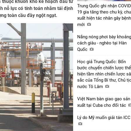
n thuộc khuôn khổ kế hoạch đầu tư
Trung Quốc ghi nhận COVID
h nỗ lực có tính toán nhằm tái định
19 gia tăng theo chu kỳ, ch
ượng toàn cầu đầy ngột ngạt.
xuất hiện tác nhân gây bệnh
mới
Nắng nóng phơi bày khoản
cách giàu - nghèo tại Hàn
Quốc
Học giả Trung Quốc: Bốn
bước chuyển chiến lược thể
hiện tầm nhìn chiến lược s
sắc của Tổng Bí thư, Chủ tị
nước Tô Lâm
Việt Nam bàn giao gạo sản
xuất tại Cuba cho đối tác
Lý do Mỹ muốn giải tán IC