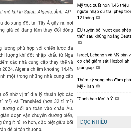
Mỹ trục xuất hơn 1,46 triệu
người nhập cư trái phép tro
 mỏ khí In Salah, Algeria. Ảnh: AP
12 tháng
ầu do xung đột tại Tây Á gây ra, nơi
ộng giá cả đang làm thay đổi dòng
EU tuyên bố "vượt qua phép
thử" sau khủng hoảng Ceut
g lượng phù hợp với chiến lược đa
hi lượng khí đốt nhập khẩu từ Nga
Israel, Lebanon và Mỹ bàn 
cơ chế giám sát Hezbollah
kiếm các nhà cung cấp thay thế và
giải giáp
ăm 2024, Algeria chiếm khoảng 14,4%
hành một trong những nhà cung cấp
Thêm kỳ vọng cho đàm ph
Mỹ - Iran
ố nhờ vị trí địa lý thuận lợi: các
“Canh bạc lớn” ở Ý
ỉ m³) và TransMed (hơn 32 tỉ m³)
à tương đối an toàn vào châu Âu.
ị gián đoạn vận chuyển đường biển,
ĐỌC NHIỀU
ứng ít rủi ro hơn, đặc biệt giữa bối
vẫn dễ bị tổn thương.