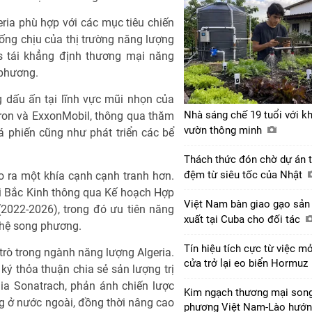
ria phù hợp với các mục tiêu chiến
ng chịu của thị trường năng lượng
rs tái khẳng định thương mại năng
 phương.
 dấu ấn tại lĩnh vực mũi nhọn của
Nhà sáng chế 19 tuổi với k
vron và ExxonMobil, thông qua thăm
vườn thông minh
á phiến cũng như phát triển các bể
Thách thức đón chờ dự án 
đệm từ siêu tốc của Nhật
o ra một khía cạnh cạnh tranh hơn.
với Bắc Kinh thông qua Kế hoạch Hợp
Việt Nam bàn giao gạo sản
(2022-2026), trong đó ưu tiên năng
xuất tại Cuba cho đối tác
 hệ song phương.
Tín hiệu tích cực từ việc m
rò trong ngành năng lượng Algeria.
cửa trở lại eo biển Hormuz
ý thỏa thuận chia sẻ sản lượng trị
gia Sonatrach, phản ánh chiến lược
Kim ngạch thương mại son
 ở nước ngoài, đồng thời nâng cao
phương Việt Nam-Lào hướ