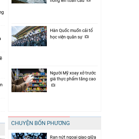
nóng lên toàn cầu
ng
Hàn Quốc muốn cải tổ
học viện quân sự
a
về
Người Mỹ xoay xở trước
giá thực phẩm tăng cao
án
CHUYỆN BỐN PHƯƠNG
Rạn nứt ngoại giao giữa