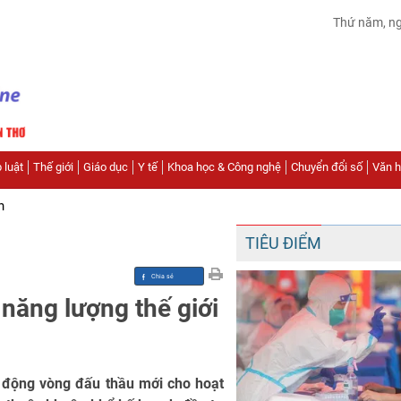
Thứ năm, n
 luật
Thế giới
Giáo dục
Y tế
Khoa học & Công nghệ
Chuyển đổi số
Văn hó
n
TIÊU ĐIỂM
ị năng lượng thế giới
i động vòng đấu thầu mới cho hoạt