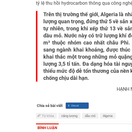
tỷ lệ thu hồi hydrocarbon thông qua công nghệ 
Trên thị trường thế giới, Algeria là 
lượng quan trọng, đứng thứ 5 về sản x
tự nhiên, trong khi xếp thứ 13 về sả
dầu mỏ. Nước này có trữ lượng khí đ
m³ thuộc nhóm cao nhất châu Phi.
sang ngành khai khoáng, được thúc 
khai thác một trong những mỏ quặng s
lượng 3,5 tỉ tấn. Đa dạng hóa tài ng
thiểu mức độ dễ tổn thương của nền 
chống chịu dài hạn.
HẠNH N
Chia sẻ bài viết
Từ khóa
năng lượng
dầu mỏ
Algeria
BÌNH LUẬN