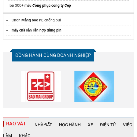
Top 300+
mẫu đồng phục công ty đẹp
Chọn
Màng bọc PE
chống bụi
máy chà sàn liên hợp dùng pin
ĐỒNG HÀNH CÙNG DOANH NGHIỆP
Chia sẻ
Facebook
RAO VẶT
NHÀ ĐẤT
HỌC HÀNH
XE
ĐIỆN TỬ
VIỆC
LÀM
KHÁC