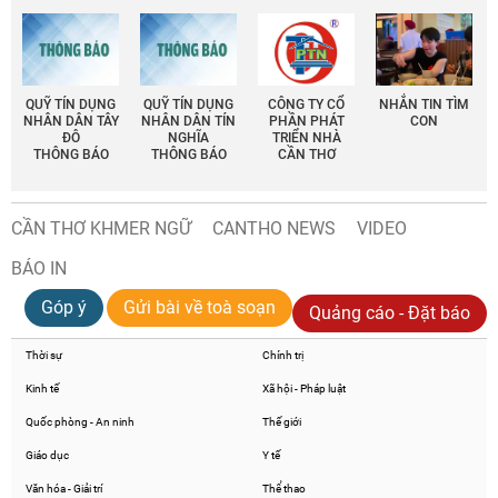
QUỸ TÍN DỤNG
QUỸ TÍN DỤNG
CÔNG TY CỔ
NHẮN TIN TÌM
NHÂN DÂN TÂY
NHÂN DÂN TÍN
PHẦN PHÁT
CON
ĐÔ
NGHĨA
TRIỂN NHÀ
THÔNG BÁO
THÔNG BÁO
CẦN THƠ
CẦN THƠ KHMER NGỮ
CANTHO NEWS
VIDEO
BÁO IN
Góp ý
Gửi bài về toà soạn
Quảng cáo - Đặt báo
Thời sự
Chính trị
Kinh tế
Xã hội - Pháp luật
Quốc phòng - An ninh
Thế giới
Giáo dục
Y tế
Văn hóa - Giải trí
Thể thao