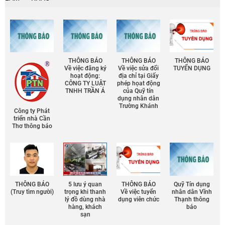
THÔNG BÁO
THÔNG BÁO
THÔNG BÁO
Về việc đăng ký
Về việc sửa đổi
TUYỂN DỤNG
hoạt động:
địa chỉ tại Giấy
CÔNG TY LUẬT
phép họat động
TNHH TRẦN Á
của Quỹ tín
dụng nhân dân
Trường Khánh
Công ty Phát
triển nhà Cần
Thơ thông báo
THÔNG BÁO
5 lưu ý quan
THÔNG BÁO
Quỹ Tín dụng
(Truy tìm người)
trọng khi thanh
Về việc tuyển
nhân dân Vĩnh
lý đồ dùng nhà
dụng viên chức
Thạnh thông
hàng, khách
báo
sạn