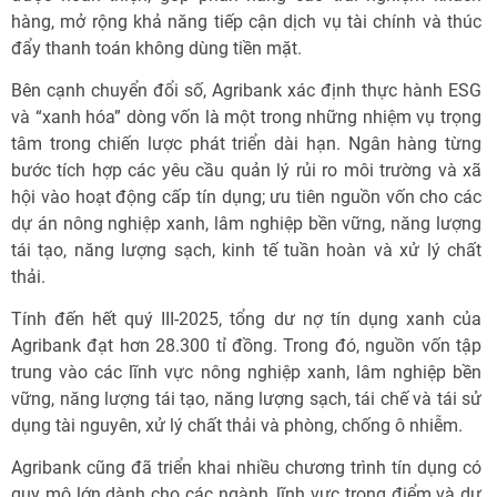
hàng, mở rộng khả năng tiếp cận dịch vụ tài chính và thúc
đẩy thanh toán không dùng tiền mặt.
Bên cạnh chuyển đổi số, Agribank xác định thực hành ESG
và “xanh hóa” dòng vốn là một trong những nhiệm vụ trọng
tâm trong chiến lược phát triển dài hạn. Ngân hàng từng
bước tích hợp các yêu cầu quản lý rủi ro môi trường và xã
hội vào hoạt động cấp tín dụng; ưu tiên nguồn vốn cho các
dự án nông nghiệp xanh, lâm nghiệp bền vững, năng lượng
tái tạo, năng lượng sạch, kinh tế tuần hoàn và xử lý chất
thải.
Tính đến hết quý III-2025, tổng dư nợ tín dụng xanh của
Agribank đạt hơn 28.300 tỉ đồng. Trong đó, nguồn vốn tập
trung vào các lĩnh vực nông nghiệp xanh, lâm nghiệp bền
vững, năng lượng tái tạo, năng lượng sạch, tái chế và tái sử
dụng tài nguyên, xử lý chất thải và phòng, chống ô nhiễm.
Agribank cũng đã triển khai nhiều chương trình tín dụng có
quy mô lớn dành cho các ngành, lĩnh vực trọng điểm và dự