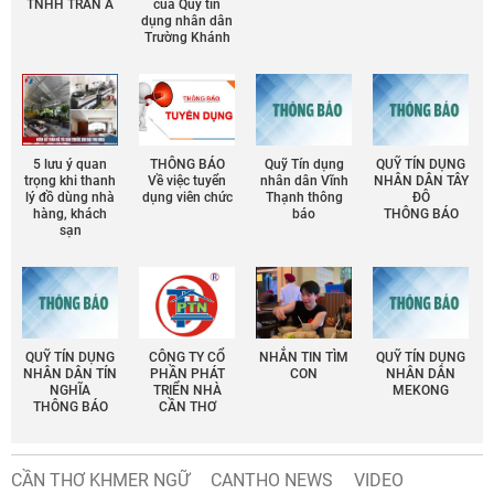
TNHH TRẦN Á
của Quỹ tín
dụng nhân dân
Trường Khánh
5 lưu ý quan
THÔNG BÁO
Quỹ Tín dụng
QUỸ TÍN DỤNG
trọng khi thanh
Về việc tuyển
nhân dân Vĩnh
NHÂN DÂN TÂY
lý đồ dùng nhà
dụng viên chức
Thạnh thông
ĐÔ
hàng, khách
báo
THÔNG BÁO
sạn
QUỸ TÍN DỤNG
CÔNG TY CỔ
NHẮN TIN TÌM
QUỸ TÍN DỤNG
NHÂN DÂN TÍN
PHẦN PHÁT
CON
NHÂN DÂN
NGHĨA
TRIỂN NHÀ
MEKONG
THÔNG BÁO
CẦN THƠ
CẦN THƠ KHMER NGỮ
CANTHO NEWS
VIDEO