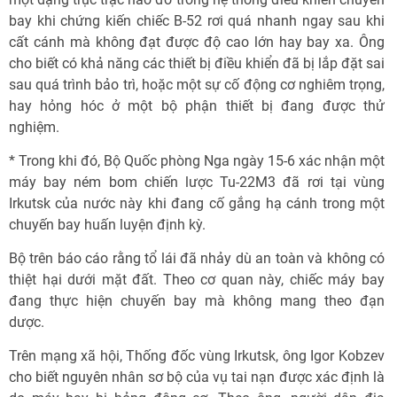
bay khi chứng kiến chiếc B-52 rơi quá nhanh ngay sau khi
cất cánh mà không đạt được độ cao lớn hay bay xa. Ông
cho biết có khả năng các thiết bị điều khiển đã bị lắp đặt sai
sau quá trình bảo trì, hoặc một sự cố động cơ nghiêm trọng,
hay hỏng hóc ở một bộ phận thiết bị đang được thử
nghiệm.
* Trong khi đó, Bộ Quốc phòng Nga ngày 15-6 xác nhận một
máy bay ném bom chiến lược Tu-22M3 đã rơi tại vùng
Irkutsk của nước này khi đang cố gắng hạ cánh trong một
chuyến bay huấn luyện định kỳ.
Bộ trên báo cáo rằng tổ lái đã nhảy dù an toàn và không có
thiệt hại dưới mặt đất. Theo cơ quan này, chiếc máy bay
đang thực hiện chuyến bay mà không mang theo đạn
dược.
Trên mạng xã hội, Thống đốc vùng Irkutsk, ông Igor Kobzev
cho biết nguyên nhân sơ bộ của vụ tai nạn được xác định là