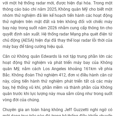
với một hệ thống radar mới, được hiện đại hóa. Trong một
thông cáo báo chí năm 2025, Không quân Mỹ cho biết một
nhóm thử nghiệm đã lên kế hoạch tiến hành các hoạt động
thử nghiệm trên mặt đất và trên không đối với chiếc máy
bay này trong suốt năm 2026 nhằm cung cấp thông tin cho
quyết định sản xuất. Hệ thống radar Mạng pha quét điện tử
chủ động (AESA) hiện đại đã thay thế loại radar lỗi thời của
máy bay để tăng cường hiệu quả.
Căn cứ Không quân Edwards là nơi tập trung phần lớn các
hoạt động thử nghiệm và phát triển máy bay của Không
quân Mỹ, nằm cách Los Angeles khoảng 161km về phía
Bắc. Không đoàn Thử nghiệm 412, đơn vị điều hành căn cứ
này, cũng tiến hành thử nghiệm phát triển tất cả các máy
bay, hệ thống vũ khí, phần mềm và thành phần của Không
quân trước khi lực lượng này mua sắm cũng như trong suốt
vòng đời của chúng.
Chuyên gia an toàn hàng không Jeff Guzzetti nghi ngờ có
một dạng trục trặc nào đó trong hệ thống điều khiển chuyến