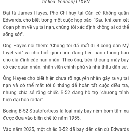
tư liệu: Yonhap/TTXVN
Đại tá James Hayes, Phó Chỉ huy tại Căn cứ Không quân
Edwards, cho biết trong một cuộc họp báo: "Sau khi xem xét
đoạn phim về vụ tai nạn, chúng tôi xác định không ai có thể
sống sót".
Ông Hayes nói thêm: "Chúng tôi đã mất đi 8 công dân Mỹ
tuyệt vời" và cho biết giới chức đang tiến hành thông báo
cho gia đình các nạn nhân. Theo ông, trên khoang máy bay
có các quân nhân, nhân viên chính phủ và nhà thầu dân sự.
Ông Hayes cho biết hiện chưa rõ nguyên nhân gây ra vụ tai
nạn và có thể mất tới 6 tháng để hoàn tất cuộc điều tra,
nhưng chia sẻ rằng chiếc B-52 đang hỗ trợ "chương trình
hiện đại hóa radar".
Boeing B-52 Stratofortress là loại máy bay ném bom tầm xa
được đưa vào biên chế từ năm 1955.
Vào năm 2025, một chiếc B-52 đã bay đến căn cứ Edwards