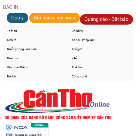
BÁO IN
Góp ý
Gửi bài về toà soạn
Quảng cáo - Đặt báo
Thời sự
Chính trị
Kinh tế
Xã hội - Pháp luật
Quốc phòng - An ninh
Thế giới
Giáo dục
Y tế
Văn hóa - Giải trí
Thể thao
Du lịch
Công nghệ