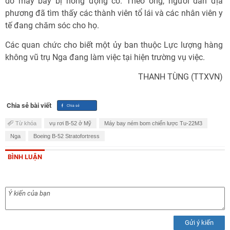
do máy bay bị hỏng động cơ. Theo ông, người dân địa
phương đã tìm thấy các thành viên tổ lái và các nhân viên y
tế đang chăm sóc cho họ.
Các quan chức cho biết một ủy ban thuộc Lực lượng hàng
không vũ trụ Nga đang làm việc tại hiện trường vụ việc.
THANH TÙNG (TTXVN)
Chia sẻ bài viết
Từ khóa
vụ rơi B-52 ở Mỹ
Máy bay ném bom chiến lược Tu-22M3
Nga
Boeing B-52 Stratofortress
BÌNH LUẬN
Gửi ý kiến