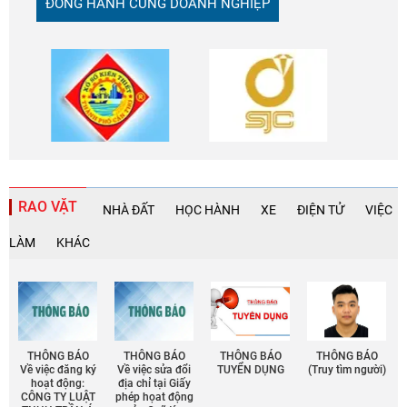
ĐỒNG HÀNH CÙNG DOANH NGHIỆP
RAO VẶT
NHÀ ĐẤT
HỌC HÀNH
XE
ĐIỆN TỬ
VIỆC
LÀM
KHÁC
THÔNG BÁO
THÔNG BÁO
THÔNG BÁO
THÔNG BÁO
Về việc đăng ký
Về việc sửa đổi
TUYỂN DỤNG
(Truy tìm người)
hoạt động:
địa chỉ tại Giấy
CÔNG TY LUẬT
phép họat động