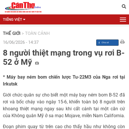
TIẾNG VIỆT
THẾ GIỚI
>
TOÀN CẢNH
16/06/2026 - 14:37
8 người thiệt mạng trong vụ rơi B-
52 ở Mỹ
* Máy bay ném bom chiến lược Tu-22M3 của Nga rơi tại
Irkutsk
Giới chức quân sự cho biết một máy bay ném bom B-52 đã
rơi và bốc cháy vào ngày 15-6, khiến toàn bộ 8 người trên
khoang thiệt mạng ngay sau khi cất cánh tại một căn cứ
của Không quân Mỹ ở sa mạc Mojave, miền Nam California.
Đoạn phim quay từ trên cao cho thấy hầu như không còn