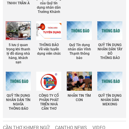
TNHH TRẦN Á
của Quỹ tín
dụng nhân dân
Trường Khánh
5 lưu ý quan
THÔNG BÁO
Quỹ Tín dụng
QUỸ TÍN DỤNG
trọng khi thanh
Về việc tuyển
nhân dân Vĩnh
NHÂN DÂN TÂY
lý đồ dùng nhà
dụng viên chức
Thạnh thông
ĐÔ
hàng, khách
báo
THÔNG BÁO
sạn
QUỸ TÍN DỤNG
CÔNG TY CỔ
NHẮN TIN TÌM
QUỸ TÍN DỤNG
NHÂN DÂN TÍN
PHẦN PHÁT
CON
NHÂN DÂN
NGHĨA
TRIỂN NHÀ
MEKONG
THÔNG BÁO
CẦN THƠ
CẦN THƠ KHMER NGỮ
CANTHO NEWS
VIDEO