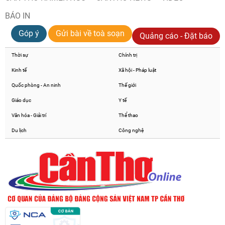
BÁO IN
Góp ý
Gửi bài về toà soạn
Quảng cáo - Đặt báo
Thời sự
Chính trị
Kinh tế
Xã hội - Pháp luật
Quốc phòng - An ninh
Thế giới
Giáo dục
Y tế
Văn hóa - Giải trí
Thể thao
Du lịch
Công nghệ