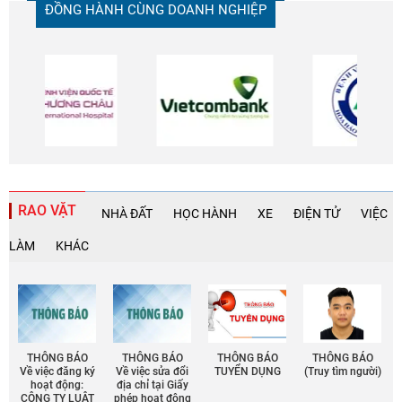
ĐỒNG HÀNH CÙNG DOANH NGHIỆP
RAO VẶT
NHÀ ĐẤT
HỌC HÀNH
XE
ĐIỆN TỬ
VIỆC
LÀM
KHÁC
THÔNG BÁO
THÔNG BÁO
THÔNG BÁO
THÔNG BÁO
Về việc đăng ký
Về việc sửa đổi
TUYỂN DỤNG
(Truy tìm người)
hoạt động:
địa chỉ tại Giấy
CÔNG TY LUẬT
phép họat động