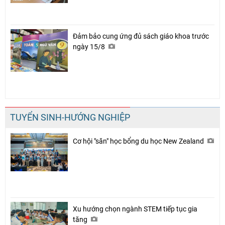
Đảm bảo cung ứng đủ sách giáo khoa trước
ngày 15/8
TUYỂN SINH-HƯỚNG NGHIỆP
Cơ hội "săn" học bổng du học New Zealand
Xu hướng chọn ngành STEM tiếp tục gia
tăng