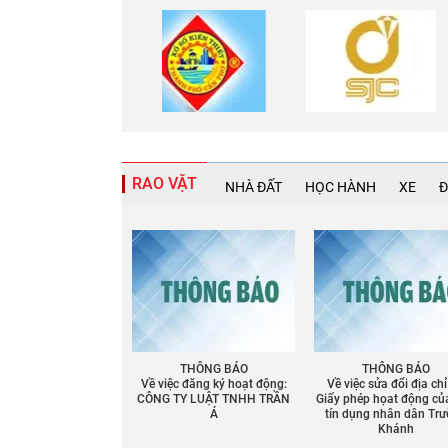
RAO VẶT
NHÀ ĐẤT
HỌC HÀNH
XE
Đ
THÔNG BÁO
THÔNG BÁO
Về việc đăng ký hoạt động:
Về việc sửa đổi địa chỉ
CÔNG TY LUẬT TNHH TRẦN
Giấy phép họat động củ
Á
tín dụng nhân dân Tr
Khánh