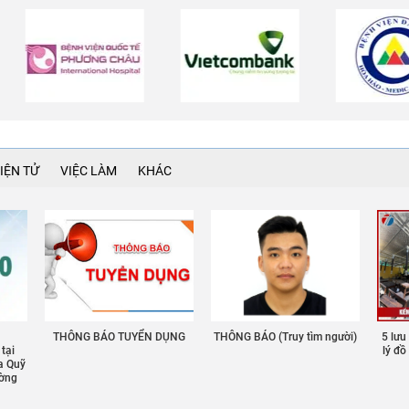
IỆN TỬ
VIỆC LÀM
KHÁC
THÔNG BÁO TUYỂN DỤNG
THÔNG BÁO (Truy tìm người)
5 lưu
 tại
lý đ
a Quỹ
ường