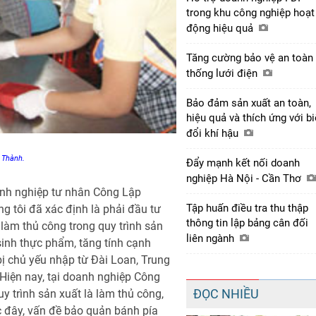
trong khu công nghiệp hoạt
động hiệu quả
Tăng cường bảo vệ an toàn
thống lưới điện
Bảo đảm sản xuất an toàn,
hiệu quả và thích ứng với b
đổi khí hậu
p Thành.
Đẩy mạnh kết nối doanh
nghiệp Hà Nội - Cần Thơ
nh nghiệp tư nhân Công Lập
Tập huấn điều tra thu thập
ng tôi đã xác định là phải đầu tư
thông tin lập bảng cân đối
làm thủ công trong quy trình sản
liên ngành
sinh thực phẩm, tăng tính cạnh
 bị chủ yếu nhập từ Đài Loan, Trung
 Hiện nay, tại doanh nghiệp Công
ĐỌC NHIỀU
y trình sản xuất là làm thủ công,
c đây, vấn đề bảo quản bánh pía