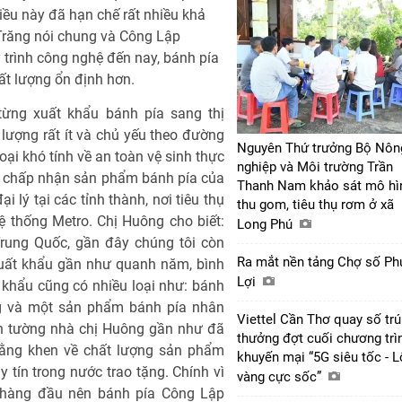
Điều này đã hạn chế rất nhiều khả
 Trăng nói chung và Công Lập
y trình công nghệ đến nay, bánh pía
ất lượng ổn định hơn.
ừng xuất khẩu bánh pía sang thị
lượng rất ít và chủ yếu theo đường
Nguyên Thứ trưởng Bộ Nôn
loại khó tính về an toàn vệ sinh thực
nghiệp và Môi trường Trần
ã chấp nhận sản phẩm bánh pía của
Thanh Nam khảo sát mô hì
 lý tại các tỉnh thành, nơi tiêu thụ
thu gom, tiêu thụ rơm ở xã
 thống Metro. Chị Huông cho biết:
Long Phú
Trung Quốc, gần đây chúng tôi còn
Ra mắt nền tảng Chợ số Ph
 xuất khẩu gần như quanh năm, bình
Lợi
khẩu cũng có nhiều loại như: bánh
ng và một sản phẩm bánh pía nhân
Viettel Cần Thơ quay số tr
ch tường nhà chị Huông gần như đã
thưởng đợt cuối chương trì
bằng khen về chất lượng sản phẩm
khuyến mại “5G siêu tốc - 
 tín trong nước trao tặng. Chính vì
vàng cực sốc”
n hàng đầu nên bánh pía Công Lập