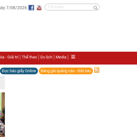
gày 7/08/2026
a - Giải trí
Thể thao
Du lịch
Media
Đọc báo giấy Online
Bảng giá quảng cáo - Đặt báo