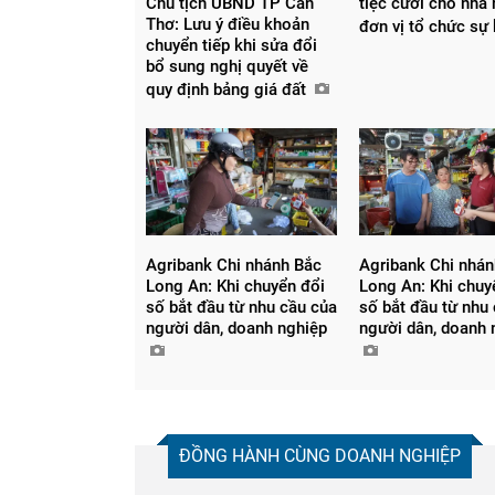
Chủ tịch UBND TP Cần
tiệc cưới cho nhà
Thơ: Lưu ý điều khoản
đơn vị tổ chức sự
chuyển tiếp khi sửa đổi
bổ sung nghị quyết về
quy định bảng giá đất
Agribank Chi nhánh Bắc
Agribank Chi nhá
Long An: Khi chuyển đổi
Long An: Khi chuy
số bắt đầu từ nhu cầu của
số bắt đầu từ nhu
người dân, doanh nghiệp
người dân, doanh
ĐỒNG HÀNH CÙNG DOANH NGHIỆP