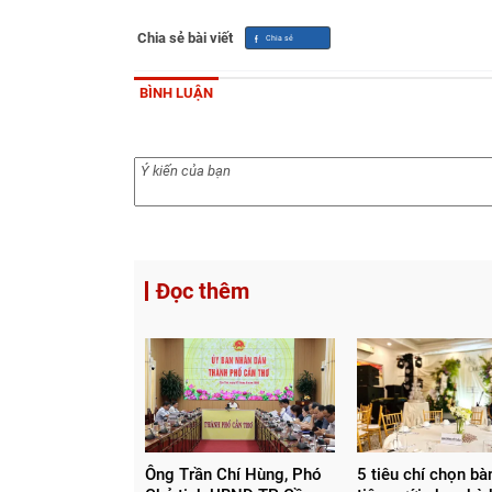
Chia sẻ bài viết
BÌNH LUẬN
Đọc thêm
Ông Trần Chí Hùng, Phó
5 tiêu chí chọn bà