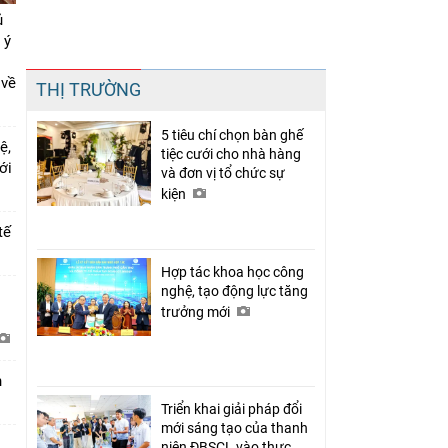
ủ
 ý
Chia sẻ
 về
THỊ TRƯỜNG
Facebook
5 tiêu chí chọn bàn ghế
ệ,
tiệc cưới cho nhà hàng
mới
và đơn vị tổ chức sự
kiện
tế
Hợp tác khoa học công
nghệ, tạo động lực tăng
i
trưởng mới
h
Triển khai giải pháp đổi
mới sáng tạo của thanh
niên ĐBSCL vào thực