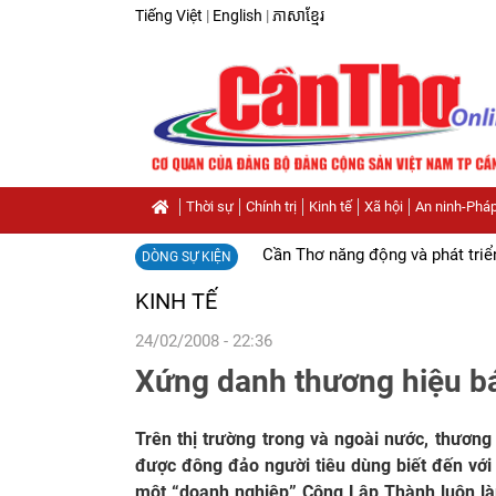
Tiếng Việt
|
English
|
ភាសាខ្មែរ
Thời sự
Chính trị
Kinh tế
Xã hội
An ninh-Pháp
Cần Thơ năng động và phát triể
DÒNG SỰ KIỆN
KINH TẾ
24/02/2008 - 22:36
Xứng danh thương hiệu b
Trên thị trường trong và ngoài nước, thươn
được đông đảo người tiêu dùng biết đến vớ
một “doanh nghiệp” Công Lập Thành luôn làm