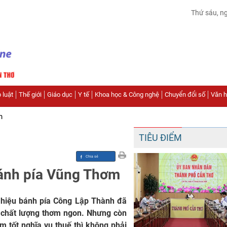
Thứ sáu, n
 luật
Thế giới
Giáo dục
Y tế
Khoa học & Công nghệ
Chuyển đổi số
Văn hó
n
TIÊU ĐIỂM
ánh pía Vũng Thơm
g hiệu bánh pía Công Lập Thành đã
i chất lượng thơm ngon. Nhưng còn
 tốt nghĩa vụ thuế thì không phải