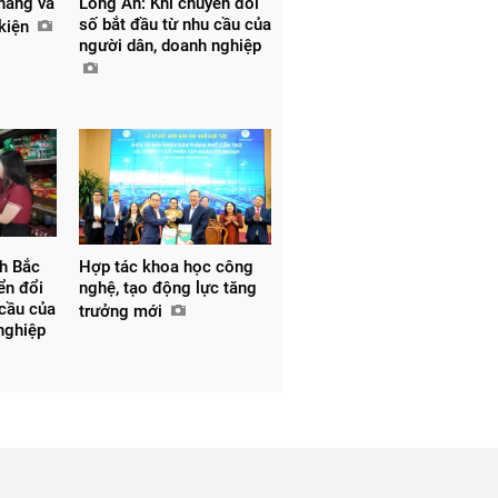
 hàng và
Long An: Khi chuyển đổi
số bắt đầu từ nhu cầu của
 kiện
người dân, doanh nghiệp
nh Bắc
Hợp tác khoa học công
ển đổi
nghệ, tạo động lực tăng
 cầu của
trưởng mới
 nghiệp