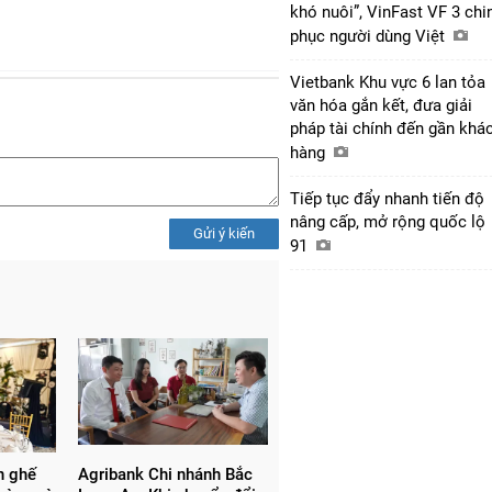
khó nuôi”, VinFast VF 3 chi
phục người dùng Việt
Vietbank Khu vực 6 lan tỏa
văn hóa gắn kết, đưa giải
pháp tài chính đến gần khá
hàng
Tiếp tục đẩy nhanh tiến độ
nâng cấp, mở rộng quốc lộ
Gửi ý kiến
91
n ghế
Agribank Chi nhánh Bắc