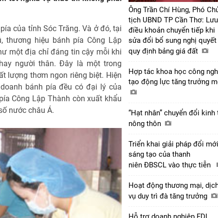
Ông Trần Chí Hùng, Phó Ch
tịch UBND TP Cần Thơ: Lưu
ía của tỉnh Sóc Trăng. Và ở đó, tại
điều khoản chuyển tiếp khi
, thương hiệu bánh pía Công Lập
sửa đổi bổ sung nghị quyết
quy định bảng giá đất
ư một địa chỉ đáng tin cậy mỗi khi
ay người thân. Đây là một trong
Hợp tác khoa học công ngh
ất lượng thơm ngon riêng biệt. Hiện
tạo động lực tăng trưởng 
 doanh bánh pía đều có đại lý của
pía Công Lập Thành còn xuất khẩu
số nước châu Á.
“Hạt nhân” chuyển đổi kinh 
nông thôn
Triển khai giải pháp đổi mớ
sáng tạo của thanh
niên ĐBSCL vào thực tiễn
Hoạt động thương mại, dịc
vụ duy trì đà tăng trưởng
Hỗ trợ doanh nghiệp FDI