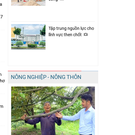
a
m7
Tập trung nguồn lực cho
lĩnh vực then chốt
i
n
NÔNG NGHIỆP - NÔNG THÔN
Thơ
am