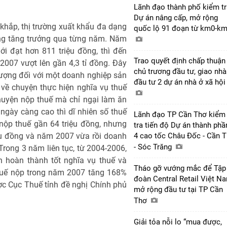
Lãnh đạo thành phố kiểm tr
Dự án nâng cấp, mở rộng
khắp, thị trường xuất khẩu đa dạng
quốc lộ 91 đoạn từ km0-k
ng tăng trưởng qua từng năm. Năm
i đạt hơn 811 triệu đồng, thì đến
Trao quyết định chấp thuận
007 vượt lên gần 4,3 tỉ đồng. Đây
chủ trương đầu tư, giao nhà
tượng đối với một doanh nghiệp sản
đầu tư 2 dự án nhà ở xã hộ
về chuyện thực hiện nghĩa vụ thuế
huyện nộp thuế mà chỉ ngại làm ăn
ngày càng cao thì dĩ nhiên số thuế
Lãnh đạo TP Cần Thơ kiểm
nộp thuế gần 64 triệu đồng, nhưng
tra tiến độ Dự án thành phầ
ệu đồng và năm 2007 vừa rồi doanh
4 cao tốc Châu Đốc - Cần 
- Sóc Trăng
Trong 3 năm liên tục, từ 2004-2006,
 hoàn thành tốt nghĩa vụ thuế và
Tháo gỡ vướng mắc để Tập
thuế nộp trong năm 2007 tăng 168%
đoàn Central Retail Việt N
c Cục Thuế tỉnh đề nghị Chính phủ
mở rộng đầu tư tại TP Cần
Thơ
Giải tỏa nỗi lo “mua được,