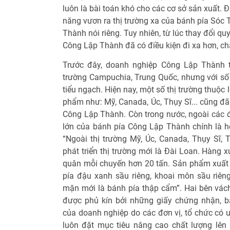
luôn là bài toán khó cho các cơ sở sản xuất. 
năng vươn ra thị trường xa của bánh pía Sóc
Thành nói riêng. Tuy nhiên, từ lúc thay đổi qu
Công Lập Thành đã có điều kiện đi xa hơn, ch
Trước đây, doanh nghiệp Công Lập Thành t
trường Campuchia, Trung Quốc, nhưng với số 
tiểu ngạch. Hiện nay, một số thị trường thuộc 
phẩm như: Mỹ, Canada, Úc, Thụy Sĩ... cũng đ
Công Lập Thành. Còn trong nước, ngoài các đại
lớn của bánh pía Công Lập Thành chính là hệ
“Ngoài thị trường Mỹ, Úc, Canada, Thụy Sĩ, 
phát triển thị trường mới là Đài Loan. Hàng
quân mỗi chuyến hơn 20 tấn. Sản phẩm xuất 
pía đậu xanh sầu riêng, khoai môn sầu riê
mặn mới là bánh pía thập cẩm”. Hai bên vá
được phủ kín bởi những giấy chứng nhận, 
của doanh nghiệp do các đơn vị, tổ chức có uy
luôn đặt mục tiêu nâng cao chất lượng lê