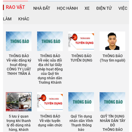
RAO VẶT
NHÀ ĐẤT
HỌC HÀNH
XE
ĐIỆN TỬ
VIỆC
LÀM
KHÁC
THÔNG BÁO
THÔNG BÁO
THÔNG BÁO
THÔNG BÁO
Về việc đăng ký
Về việc sửa đổi
TUYỂN DỤNG
(Truy tìm người)
hoạt động:
địa chỉ tại Giấy
CÔNG TY LUẬT
phép họat động
TNHH TRẦN Á
của Quỹ tín
dụng nhân dân
Trường Khánh
5 lưu ý quan
THÔNG BÁO
Quỹ Tín dụng
QUỸ TÍN DỤNG
trọng khi thanh
Về việc tuyển
nhân dân Vĩnh
NHÂN DÂN TÂY
lý đồ dùng nhà
dụng viên chức
Thạnh thông
ĐÔ
hàng, khách
báo
THÔNG BÁO