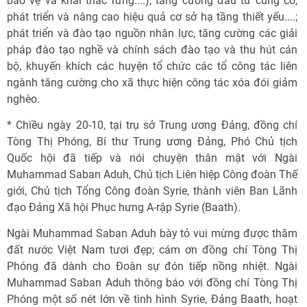
bảo vệ và khai thác rừng....); tăng cường đầu tư củng cố,
phát triển và nâng cao hiệu quả cơ sở hạ tầng thiết yếu....;
phát triển và đào tạo nguồn nhân lực, tăng cường các giải
pháp đào tạo nghề và chính sách đào tạo và thu hút cán
bộ, khuyến khích các huyện tổ chức các tổ công tác liên
ngành tăng cường cho xã thực hiện công tác xóa đói giảm
nghèo.
* Chiều ngày 20-10, tại trụ sở Trung ương Đảng, đồng chí
Tòng Thị Phóng, Bí thư Trung ương Đảng, Phó Chủ tịch
Quốc hội đã tiếp và nói chuyện thân mật với Ngài
Muhammad Saban Aduh, Chủ tịch Liên hiệp Công đoàn Thế
giới, Chủ tịch Tổng Công đoàn Syrie, thành viên Ban Lãnh
đạo Đảng Xã hội Phục hưng A-rập Syrie (Baath).
Ngài Muhammad Saban Aduh bày tỏ vui mừng được thăm
đất nước Việt Nam tươi đẹp; cám ơn đồng chí Tòng Thị
Phóng đã dành cho Đoàn sự đón tiếp nồng nhiệt. Ngài
Muhammad Saban Aduh thông báo với đồng chí Tòng Thị
Phóng một số nét lớn về tình hình Syrie, Đảng Baath, hoạt