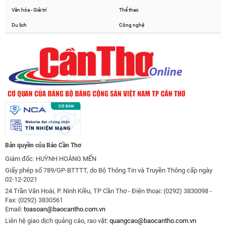
Văn hóa - Giải trí
Thể thao
Du lịch
Công nghệ
Bản quyền của Báo Cần Thơ
Giám đốc: HUỲNH HOÀNG MẾN
Giấy phép số 789/GP-BTTTT, do Bộ Thông Tin và Truyền Thông cấp ngày
02-12-2021
24 Trần Văn Hoài, P. Ninh Kiều, TP Cần Thơ - Điện thoại: (0292) 3830098 -
Fax: (0292) 3830561
Email:
toasoan@baocantho.com.vn
Liên hệ giao dịch quảng cáo, rao vặt:
quangcao@baocantho.com.vn