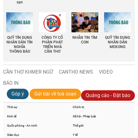
sạn
QUỸ TÍN DỤNG
CÔNG TY CỔ
NHẮN TIN TÌM
QUỸ TÍN DỤNG
NHÂN DÂN TÍN
PHẦN PHÁT
CON
NHÂN DÂN
NGHĨA
TRIỂN NHÀ
MEKONG
THÔNG BÁO
CẦN THƠ
CẦN THƠ KHMER NGỮ
CANTHO NEWS
VIDEO
BÁO IN
Góp ý
Gửi bài về toà soạn
Quảng cáo - Đặt báo
Thời sự
Chính trị
Kinh tế
Xã hội - Pháp luật
Quốc phòng - An ninh
Thế giới
Giáo dục
Y tế