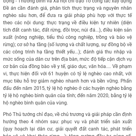
động - Thương binh và Xã hội chỉ đạo Tổ công tác xây dựng
Đề án cần đánh giá, phân tích thực trạng và nguyên nhân
nghèo sâu hơn, để đưa ra giải pháp phù hợp với thực tế
theo các nội dung: thực trạng về điều kiện tự nhiên (diện
tích đất canh tác, đất rừng, đồi trọc, núi đá...), điều kiện sản
xuất (nông nghiệp, tiểu thủ công nghiệp, trồng và bảo vệ
rừng); cơ sở hạ tầng (số lượng và chất lượng, sự đồng bộ về
các công trình hạ tầng thiết yếu...); đánh giá thu nhập và
mức sống của dân cư trên địa bàn, mức độ tiếp cận dịch vụ
cơ bản của đồng bào về y tế, giáo dục, văn hóa.... Về phạm
vi, thực hiện đối với 61 huyện có tỷ lệ nghèo cao nhất, với
mục tiêu hỗ trợ giảm nghèo nhanh hơn và bền vững. Phấn
đấu đến năm 2015, tỷ lệ hộ nghèo ở các huyện nghèo bằng
tỷ lệ hộ nghèo bình quân của tỉnh; đến năm 2020, bằng tỷ lệ
hộ nghèo bình quân của vùng.
Phó Thủ tướng chỉ đạo, về chủ trương và giải pháp cần định
hướng theo 4 nhóm sau: phục vụ và phát triển sản xuất
(quy hoạch lại dân cư, giải quyết đất canh tác, phát triển