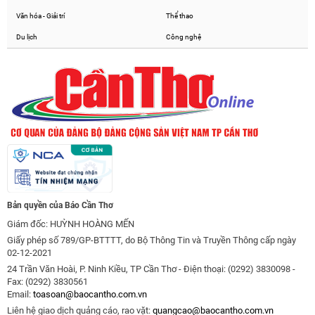
Văn hóa - Giải trí
Thể thao
Du lịch
Công nghệ
Bản quyền của Báo Cần Thơ
Giám đốc: HUỲNH HOÀNG MẾN
Giấy phép số 789/GP-BTTTT, do Bộ Thông Tin và Truyền Thông cấp ngày
02-12-2021
24 Trần Văn Hoài, P. Ninh Kiều, TP Cần Thơ - Điện thoại: (0292) 3830098 -
Fax: (0292) 3830561
Email:
toasoan@baocantho.com.vn
Liên hệ giao dịch quảng cáo, rao vặt:
quangcao@baocantho.com.vn