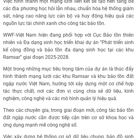
Việc hình thành một mạng lưới liên kết sẽ tạo nền tảng để
các địa phương học hỏi lẫn nhau, chuẩn hóa hệ thống giám
sát, nâng cao năng lực cán bộ và huy động hiệu quả các
nguồn lực tài chính xanh cho công tác bảo tồn.
WWF-Việt Nam hiện đang phối hợp với Cục Bảo tồn thiên
nhiên và Đa dạng sinh học triển khai dự án “Phát triển sinh
kế cộng đồng và bảo tồn đa dạng sinh học tại các khu
Ramsar” giai đoạn 2025-2028.
Một trong những mục tiêu trọng tâm của dự án là thúc đẩy
hình thành mạng lưới các khu Ramsar và khu bảo tồn đất
ngập nước Việt Nam, hướng tới xây dựng một cơ chế hợp
tác thực chất, nơi các đơn vị cùng chia sẻ dữ liệu, kinh
nghiệm, công nghệ và các mô hình quản lý hiệu quả.
Theo các chuyên gia, trong giai đoạn mới, công tác bảo tồn
đất ngập nước cần được tiếp cận trên cơ sở khoa học và
ứng dụng mạnh mẽ công nghệ số.
Việc xây dựng hệ thống cơ sở dữ liệu chung, bản đồ sinh