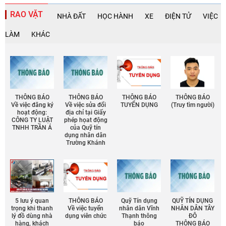
RAO VẶT
NHÀ ĐẤT
HỌC HÀNH
XE
ĐIỆN TỬ
VIỆC
LÀM
KHÁC
THÔNG BÁO
THÔNG BÁO
THÔNG BÁO
THÔNG BÁO
Về việc đăng ký
Về việc sửa đổi
TUYỂN DỤNG
(Truy tìm người)
hoạt động:
địa chỉ tại Giấy
CÔNG TY LUẬT
phép họat động
TNHH TRẦN Á
của Quỹ tín
dụng nhân dân
Trường Khánh
5 lưu ý quan
THÔNG BÁO
Quỹ Tín dụng
QUỸ TÍN DỤNG
trọng khi thanh
Về việc tuyển
nhân dân Vĩnh
NHÂN DÂN TÂY
lý đồ dùng nhà
dụng viên chức
Thạnh thông
ĐÔ
hàng, khách
báo
THÔNG BÁO