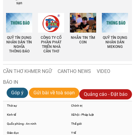
sạn
QUỸ TÍN DỤNG
CÔNG TY CỔ
NHẮN TIN TÌM
QUỸ TÍN DỤNG
NHÂN DÂN TÍN
PHẦN PHÁT
CON
NHÂN DÂN
NGHĨA
TRIỂN NHÀ
MEKONG
THÔNG BÁO
CẦN THƠ
CẦN THƠ KHMER NGỮ
CANTHO NEWS
VIDEO
BÁO IN
Góp ý
Gửi bài về toà soạn
Quảng cáo - Đặt báo
Thời sự
Chính trị
Kinh tế
Xã hội - Pháp luật
Quốc phòng - An ninh
Thế giới
Giáo dục
Y tế