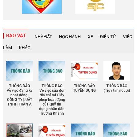
RAO VẶT
NHÀ ĐẤT
HỌC HÀNH
XE
ĐIỆN TỬ
VIỆC
LÀM
KHÁC
THÔNG BÁO
THÔNG BÁO
THÔNG BÁO
THÔNG BÁO
Về việc đăng ký
Về việc sửa đổi
TUYỂN DỤNG
(Truy tìm người)
hoạt động:
địa chỉ tại Giấy
CÔNG TY LUẬT
phép họat động
TNHH TRẦN Á
của Quỹ tín
dụng nhân dân
Trường Khánh