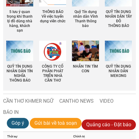
5 lưu ý quan
THÔNG BÁO
Quỹ Tín dụng
QUỸ TÍN DỤNG
trọng khi thanh
Về việc tuyển
nhân dân Vĩnh
NHÂN DÂN TÂY
lý đồ dùng nhà
dụng viên chức
Thạnh thông
ĐÔ
hàng, khách
báo
THÔNG BÁO
sạn
QUỸ TÍN DỤNG
CÔNG TY CỔ
NHẮN TIN TÌM
QUỸ TÍN DỤNG
NHÂN DÂN TÍN
PHẦN PHÁT
CON
NHÂN DÂN
NGHĨA
TRIỂN NHÀ
MEKONG
THÔNG BÁO
CẦN THƠ
CẦN THƠ KHMER NGỮ
CANTHO NEWS
VIDEO
BÁO IN
Góp ý
Gửi bài về toà soạn
Quảng cáo - Đặt báo
Thời sự
Chính trị