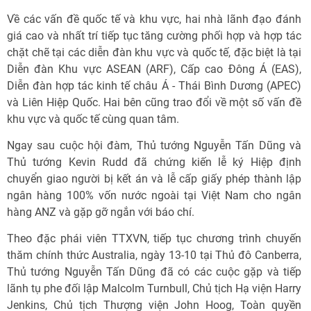
Về các vấn đề quốc tế và khu vực, hai nhà lãnh đạo đánh
giá cao và nhất trí tiếp tục tăng cường phối hợp và hợp tác
chặt chẽ tại các diễn đàn khu vực và quốc tế, đặc biệt là tại
Diễn đàn Khu vực ASEAN (ARF), Cấp cao Đông Á (EAS),
Diễn đàn hợp tác kinh tế châu Á - Thái Bình Dương (APEC)
và Liên Hiệp Quốc. Hai bên cũng trao đổi về một số vấn đề
khu vực và quốc tế cùng quan tâm.
Ngay sau cuộc hội đàm, Thủ tướng Nguyễn Tấn Dũng và
Thủ tướng Kevin Rudd đã chứng kiến lễ ký Hiệp định
chuyển giao người bị kết án và lễ cấp giấy phép thành lập
ngân hàng 100% vốn nước ngoài tại Việt Nam cho ngân
hàng ANZ và gặp gỡ ngắn với báo chí.
Theo đặc phái viên TTXVN, tiếp tục chương trình chuyến
thăm chính thức Australia, ngày 13-10 tại Thủ đô Canberra,
Thủ tướng Nguyễn Tấn Dũng đã có các cuộc gặp và tiếp
lãnh tụ phe đối lập Malcolm Turnbull, Chủ tịch Hạ viện Harry
Jenkins, Chủ tịch Thượng viện John Hoog, Toàn quyền