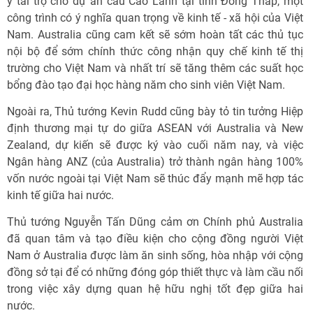
ý tài trợ cho dự án cầu Cao Lãnh tại tỉnh Đồng Tháp, một
công trình có ý nghĩa quan trọng về kinh tế - xã hội của Việt
Nam. Australia cũng cam kết sẽ sớm hoàn tất các thủ tục
nội bộ để sớm chính thức công nhận quy chế kinh tế thị
trường cho Việt Nam và nhất trí sẽ tăng thêm các suất học
bổng đào tạo đại học hàng năm cho sinh viên Việt Nam.
Ngoài ra, Thủ tướng Kevin Rudd cũng bày tỏ tin tưởng Hiệp
định thương mại tự do giữa ASEAN với Australia và New
Zealand, dự kiến sẽ được ký vào cuối năm nay, và việc
Ngân hàng ANZ (của Australia) trở thành ngân hàng 100%
vốn nước ngoài tại Việt Nam sẽ thúc đẩy mạnh mẽ hợp tác
kinh tế giữa hai nước.
Thủ tướng Nguyễn Tấn Dũng cảm ơn Chính phủ Australia
đã quan tâm và tạo điều kiện cho cộng đồng người Việt
Nam ở Australia được làm ăn sinh sống, hòa nhập với cộng
đồng sở tại để có những đóng góp thiết thực và làm cầu nối
trong việc xây dựng quan hệ hữu nghị tốt đẹp giữa hai
nước.