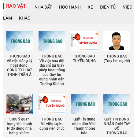
RAO VẶT
NHÀ ĐẤT
HỌC HÀNH
XE
ĐIỆN TỬ
VIỆC
LÀM
KHÁC
THÔNG BÁO
THÔNG BÁO
THÔNG BÁO
THÔNG BÁO
Về việc đăng ký
Về việc sửa đổi
TUYỂN DỤNG
(Truy tìm người)
hoạt động:
địa chỉ tại Giấy
CÔNG TY LUẬT
phép họat động
TNHH TRẦN Á
của Quỹ tín
dụng nhân dân
Trường Khánh
5 lưu ý quan
THÔNG BÁO
Quỹ Tín dụng
QUỸ TÍN DỤNG
trọng khi thanh
Về việc tuyển
nhân dân Vĩnh
NHÂN DÂN TÂY
lý đồ dùng nhà
dụng viên chức
Thạnh thông
ĐÔ
hàng, khách
báo
THÔNG BÁO