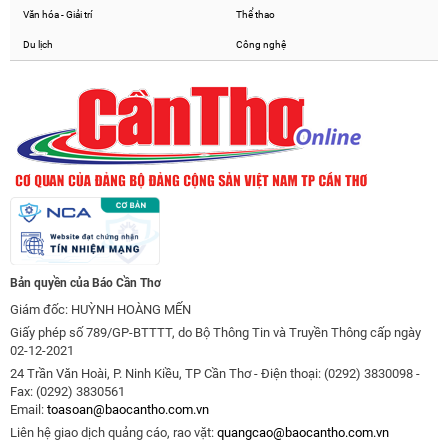
Văn hóa - Giải trí
Thể thao
Du lịch
Công nghệ
Bản quyền của Báo Cần Thơ
Giám đốc: HUỲNH HOÀNG MẾN
Giấy phép số 789/GP-BTTTT, do Bộ Thông Tin và Truyền Thông cấp ngày
02-12-2021
24 Trần Văn Hoài, P. Ninh Kiều, TP Cần Thơ - Điện thoại: (0292) 3830098 -
Fax: (0292) 3830561
Email:
toasoan@baocantho.com.vn
Liên hệ giao dịch quảng cáo, rao vặt:
quangcao@baocantho.com.vn