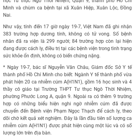
học Tư thục Ngô Thời Nhiệm, Quận 9, thành phố Hồ Chí
Minh và chùm ca bệnh tại xã Xuân Hiệp, Xuân Lộc, Đồng
Nai.
Như vậy, tính đến 17 giờ ngày 19-7, Việt Nam đã ghi nhận
383 trường hợp dương tính, không có tử vong. Số bệnh
nhân đã ra viện là 299 người; 84 trường hợp còn lại hiện
đang được cách ly, điều trị tại các bệnh viện trong tình trạng
sức khỏe ổn định, không có biến chứng nặng.
* Ngày 19-7, bác sĩ Nguyễn Văn Châu, Giám đốc Sở Y tế
thành phố Hồ Chí Minh cho biết: Ngành Y tế thành phố vừa
phát hiện 20 ca nhiễm cúm A(H1N1), gồm 16 học sinh và 4
thầy cô giáo tại Trường THPT Tư thục Ngô Thời Nhiệm,
phường Phước Long A, quận 9. Ngoài ra có thêm 9 trường
hợp có những biểu hiện nghi ngờ nhiễm cúm đã được
chuyển đến Bệnh viện Phạm Ngọc Thạch để cách ly, theo
dõi chờ kết quả xét nghiệm. Đây là lần đầu tiên số lượng ca
nhiễm cúm A(H1N1) được phát hiện cùng một lúc và có số
lượng lớn trên địa bàn.