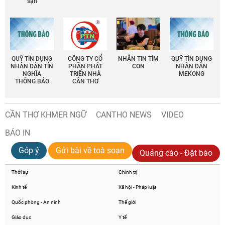
sạn
QUỸ TÍN DỤNG
CÔNG TY CỔ
NHẮN TIN TÌM
QUỸ TÍN DỤNG
NHÂN DÂN TÍN
PHẦN PHÁT
CON
NHÂN DÂN
NGHĨA
TRIỂN NHÀ
MEKONG
THÔNG BÁO
CẦN THƠ
CẦN THƠ KHMER NGỮ
CANTHO NEWS
VIDEO
BÁO IN
Góp ý
Gửi bài về toà soạn
Quảng cáo - Đặt báo
Thời sự
Chính trị
Kinh tế
Xã hội - Pháp luật
Quốc phòng - An ninh
Thế giới
Giáo dục
Y tế