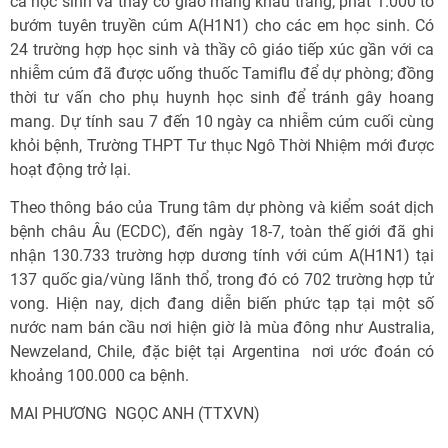
cả học sinh và thầy cô giáo mang khẩu trang; phát 1.000 tờ
bướm tuyên truyền cúm A(H1N1) cho các em học sinh. Có
24 trường hợp học sinh và thầy cô giáo tiếp xúc gần với ca
nhiễm cúm đã được uống thuốc Tamiflu để dự phòng; đồng
thời tư vấn cho phụ huynh học sinh để tránh gây hoang
mang. Dự tính sau 7 đến 10 ngày ca nhiễm cúm cuối cùng
khỏi bệnh, Trường THPT Tư thục Ngô Thời Nhiệm mới được
hoạt động trở lại.
Theo thông báo của Trung tâm dự phòng và kiểm soát dịch
bệnh châu Âu (ECDC), đến ngày 18-7, toàn thế giới đã ghi
nhận 130.733 trường hợp dương tính với cúm A(H1N1) tại
137 quốc gia/vùng lãnh thổ, trong đó có 702 trường hợp tử
vong. Hiện nay, dịch đang diễn biến phức tạp tại một số
nước nam bán cầu nơi hiện giờ là mùa đông như Australia,
Newzeland, Chile, đặc biệt tại Argentina  nơi ước đoán có
khoảng 100.000 ca bệnh.
MAI PHƯƠNG  NGỌC ANH (TTXVN)