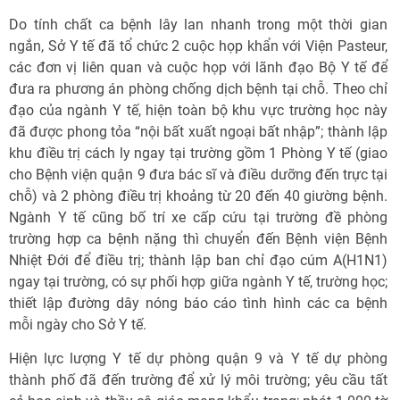
Do tính chất ca bệnh lây lan nhanh trong một thời gian
ngắn, Sở Y tế đã tổ chức 2 cuộc họp khẩn với Viện Pasteur,
các đơn vị liên quan và cuộc họp với lãnh đạo Bộ Y tế để
đưa ra phương án phòng chống dịch bệnh tại chỗ. Theo chỉ
đạo của ngành Y tế, hiện toàn bộ khu vực trường học này
đã được phong tỏa “nội bất xuất ngoại bất nhập”; thành lập
khu điều trị cách ly ngay tại trường gồm 1 Phòng Y tế (giao
cho Bệnh viện quận 9 đưa bác sĩ và điều dưỡng đến trực tại
chỗ) và 2 phòng điều trị khoảng từ 20 đến 40 giường bệnh.
Ngành Y tế cũng bố trí xe cấp cứu tại trường đề phòng
trường hợp ca bệnh nặng thì chuyển đến Bệnh viện Bệnh
Nhiệt Đới để điều trị; thành lập ban chỉ đạo cúm A(H1N1)
ngay tại trường, có sự phối hợp giữa ngành Y tế, trường học;
thiết lập đường dây nóng báo cáo tình hình các ca bệnh
mỗi ngày cho Sở Y tế.
Hiện lực lượng Y tế dự phòng quận 9 và Y tế dự phòng
thành phố đã đến trường để xử lý môi trường; yêu cầu tất