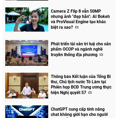
Camera Z Flip 8 vẫn 50MP
Chia sẻ
nhưng ảnh "đẹp hẳn": AI Bokeh
và ProVisual Engine tạo khác
Facebook
biệt ra sao?
Phát triển tài sản trí tuệ cho sản
phẩm OCOP và ngành nghề
truyền thống địa phương
Thông báo Kết luận của Tổng Bí
thư, Chủ tịch nước Tô Lâm tại
Phiên họp BCĐ Trung ương thực
hiện Nghị quyết 57
ChatGPT cung cấp tính năng
chat không giới hạn cho người