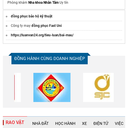
Phòng khám
Nha khoa Nhân Tâm
Uy tín
đồng phục bảo hộ kỹ thuật
Công ty may
đồng phục Fast Uni
https://luanvan24.org/tieu-luan/bai-mau/
ĐỒNG HÀNH CÙNG DOANH NGHIỆP
RAO VẶT
NHÀ ĐẤT
HỌC HÀNH
XE
ĐIỆN TỬ
VIỆC