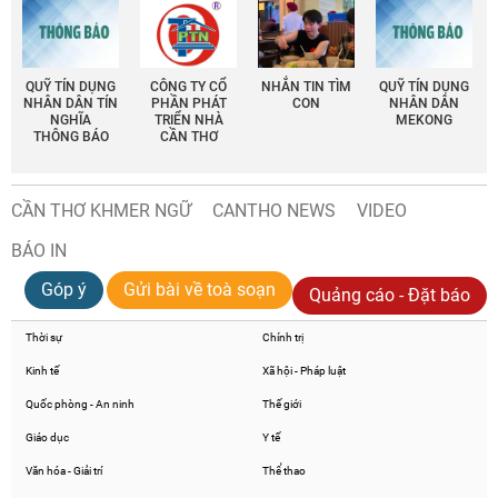
QUỸ TÍN DỤNG
CÔNG TY CỔ
NHẮN TIN TÌM
QUỸ TÍN DỤNG
NHÂN DÂN TÍN
PHẦN PHÁT
CON
NHÂN DÂN
NGHĨA
TRIỂN NHÀ
MEKONG
THÔNG BÁO
CẦN THƠ
CẦN THƠ KHMER NGỮ
CANTHO NEWS
VIDEO
BÁO IN
Góp ý
Gửi bài về toà soạn
Quảng cáo - Đặt báo
Thời sự
Chính trị
Kinh tế
Xã hội - Pháp luật
Quốc phòng - An ninh
Thế giới
Giáo dục
Y tế
Văn hóa - Giải trí
Thể thao