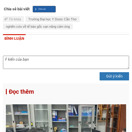
Chia sẻ bài viết
Từ khóa
Trường Đại học Y Dược Cần Thơ
nghiên cứu về tế bào gốc vạn năng cảm ứng
BÌNH LUẬN
Gửi ý kiến
Đọc thêm