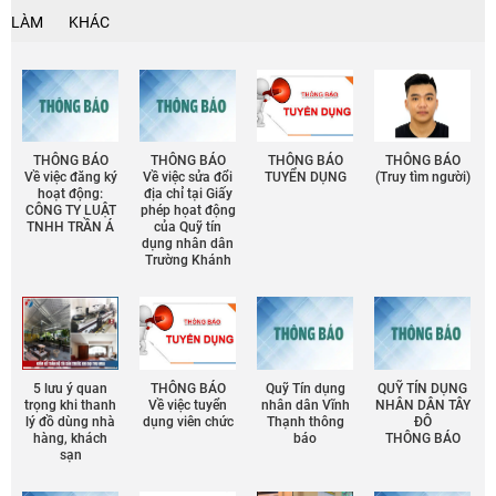
LÀM
KHÁC
THÔNG BÁO
THÔNG BÁO
THÔNG BÁO
THÔNG BÁO
Về việc đăng ký
Về việc sửa đổi
TUYỂN DỤNG
(Truy tìm người)
hoạt động:
địa chỉ tại Giấy
CÔNG TY LUẬT
phép họat động
TNHH TRẦN Á
của Quỹ tín
dụng nhân dân
Trường Khánh
5 lưu ý quan
THÔNG BÁO
Quỹ Tín dụng
QUỸ TÍN DỤNG
trọng khi thanh
Về việc tuyển
nhân dân Vĩnh
NHÂN DÂN TÂY
lý đồ dùng nhà
dụng viên chức
Thạnh thông
ĐÔ
hàng, khách
báo
THÔNG BÁO
sạn