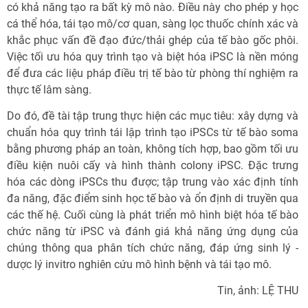
có khả năng tạo ra bất kỳ mô nào. Điều này cho phép y học
cá thể hóa, tái tạo mô/cơ quan, sàng lọc thuốc chính xác và
khắc phục vấn đề đạo đức/thải ghép của tế bào gốc phôi.
Việc tối ưu hóa quy trình tạo và biệt hóa iPSC là nền móng
để đưa các liệu pháp điều trị tế bào từ phòng thí nghiệm ra
thực tế lâm sàng.
Do đó, đề tài tập trung thực hiện các mục tiêu: xây dựng và
chuẩn hóa quy trình tái lập trình tạo iPSCs từ tế bào soma
bằng phương pháp an toàn, không tích hợp, bao gồm tối ưu
điều kiện nuôi cấy và hình thành colony iPSC. Đặc trưng
hóa các dòng iPSCs thu được; tập trung vào xác định tính
đa năng, đặc điểm sinh học tế bào và ổn định di truyền qua
các thế hệ. Cuối cùng là phát triển mô hình biệt hóa tế bào
chức năng từ iPSC và đánh giá khả năng ứng dụng của
chúng thông qua phân tích chức năng, đáp ứng sinh lý -
dược lý invitro nghiên cứu mô hình bệnh và tái tạo mô.
Tin, ảnh: LỆ THU