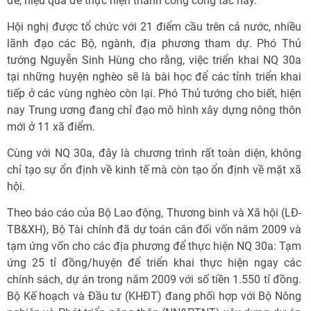
để, hiệu quả để thực hiện thành công công tác này.
Hội nghị được tổ chức với 21 điểm cầu trên cả nước, nhiều
lãnh đạo các Bộ, ngành, địa phương tham dự. Phó Thủ
tướng Nguyễn Sinh Hùng cho rằng, việc triển khai NQ 30a
tại những huyện nghèo sẽ là bài học để các tỉnh triển khai
tiếp ở các vùng nghèo còn lại. Phó Thủ tướng cho biết, hiện
nay Trung ương đang chỉ đạo mô hình xây dựng nông thôn
mới ở 11 xã điểm.
Cùng với NQ 30a, đây là chương trình rất toàn diện, không
chỉ tạo sự ổn định về kinh tế mà còn tạo ổn định về mặt xã
hội.
Theo báo cáo của Bộ Lao động, Thương binh và Xã hội (LĐ-
TB&XH), Bộ Tài chính đã dự toán cân đối vốn năm 2009 và
tạm ứng vốn cho các địa phương để thực hiện NQ 30a: Tạm
ứng 25 tỉ đồng/huyện để triển khai thực hiện ngay các
chính sách, dự án trong năm 2009 với số tiền 1.550 tỉ đồng.
Bộ Kế hoạch và Đầu tư (KHĐT) đang phối hợp với Bộ Nông