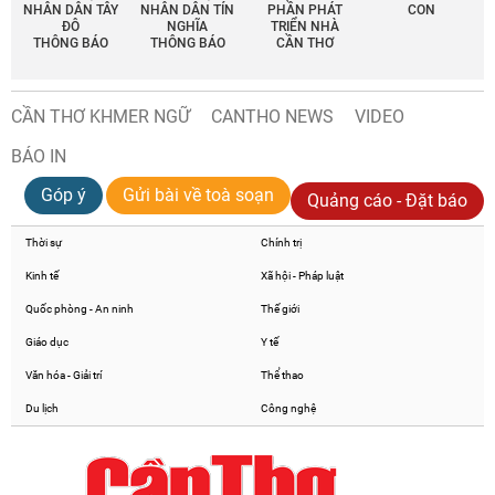
NHÂN DÂN TÂY
NHÂN DÂN TÍN
PHẦN PHÁT
CON
ĐÔ
NGHĨA
TRIỂN NHÀ
THÔNG BÁO
THÔNG BÁO
CẦN THƠ
CẦN THƠ KHMER NGỮ
CANTHO NEWS
VIDEO
BÁO IN
Góp ý
Gửi bài về toà soạn
Quảng cáo - Đặt báo
Thời sự
Chính trị
Kinh tế
Xã hội - Pháp luật
Quốc phòng - An ninh
Thế giới
Giáo dục
Y tế
Văn hóa - Giải trí
Thể thao
Du lịch
Công nghệ