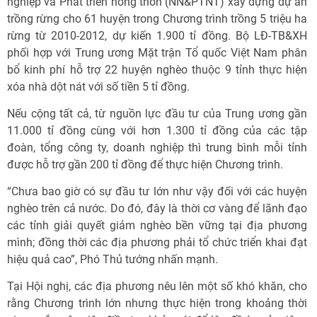
nghiệp và Phát triển nông thôn (NN&PTNT) xây dựng dự án
trồng rừng cho 61 huyện trong Chương trình trồng 5 triệu ha
rừng từ 2010-2012, dự kiến 1.900 tỉ đồng. Bộ LĐ-TB&XH
phối hợp với Trung ương Mặt trận Tổ quốc Việt Nam phân
bổ kinh phí hỗ trợ 22 huyện nghèo thuộc 9 tỉnh thực hiện
xóa nhà dột nát với số tiền 5 tỉ đồng.
Nếu cộng tất cả, từ nguồn lực đầu tư của Trung ương gần
11.000 tỉ đồng cùng với hơn 1.300 tỉ đồng của các tập
đoàn, tổng công ty, doanh nghiệp thì trung bình mỗi tỉnh
được hỗ trợ gần 200 tỉ đồng để thực hiện Chương trình.
“Chưa bao giờ có sự đầu tư lớn như vậy đối với các huyện
nghèo trên cả nước. Do đó, đây là thời cơ vàng để lãnh đạo
các tỉnh giải quyết giảm nghèo bền vững tại địa phương
mình; đồng thời các địa phương phải tổ chức triển khai đạt
hiệu quả cao”, Phó Thủ tướng nhấn mạnh.
Tại Hội nghị, các địa phương nêu lên một số khó khăn, cho
rằng Chương trình lớn nhưng thực hiện trong khoảng thời