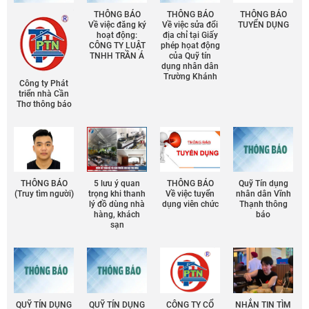
THÔNG BÁO
THÔNG BÁO
THÔNG BÁO
Về việc đăng ký
Về việc sửa đổi
TUYỂN DỤNG
hoạt động:
địa chỉ tại Giấy
CÔNG TY LUẬT
phép họat động
TNHH TRẦN Á
của Quỹ tín
dụng nhân dân
Trường Khánh
Công ty Phát
triển nhà Cần
Thơ thông báo
THÔNG BÁO
5 lưu ý quan
THÔNG BÁO
Quỹ Tín dụng
(Truy tìm người)
trọng khi thanh
Về việc tuyển
nhân dân Vĩnh
lý đồ dùng nhà
dụng viên chức
Thạnh thông
hàng, khách
báo
sạn
QUỸ TÍN DỤNG
QUỸ TÍN DỤNG
CÔNG TY CỔ
NHẮN TIN TÌM