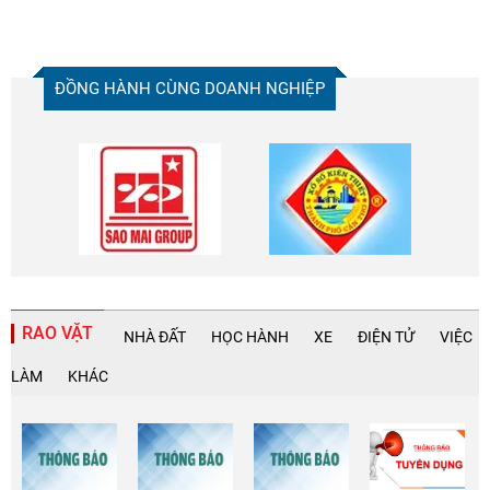
ĐỒNG HÀNH CÙNG DOANH NGHIỆP
RAO VẶT
NHÀ ĐẤT
HỌC HÀNH
XE
ĐIỆN TỬ
VIỆC
LÀM
KHÁC