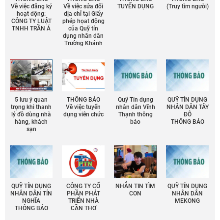
Về việc đăng ký
Về việc sửa đổi
TUYỂN DỤNG
(Truy tìm người)
hoạt động:
địa chỉ tại Giấy
CÔNG TY LUẬT
phép họat động
TNHH TRẦN Á
của Quỹ tín
dụng nhân dân
Trường Khánh
5 lưu ý quan
THÔNG BÁO
Quỹ Tín dụng
QUỸ TÍN DỤNG
trọng khi thanh
Về việc tuyển
nhân dân Vĩnh
NHÂN DÂN TÂY
lý đồ dùng nhà
dụng viên chức
Thạnh thông
ĐÔ
hàng, khách
báo
THÔNG BÁO
sạn
QUỸ TÍN DỤNG
CÔNG TY CỔ
NHẮN TIN TÌM
QUỸ TÍN DỤNG
NHÂN DÂN TÍN
PHẦN PHÁT
CON
NHÂN DÂN
NGHĨA
TRIỂN NHÀ
MEKONG
THÔNG BÁO
CẦN THƠ