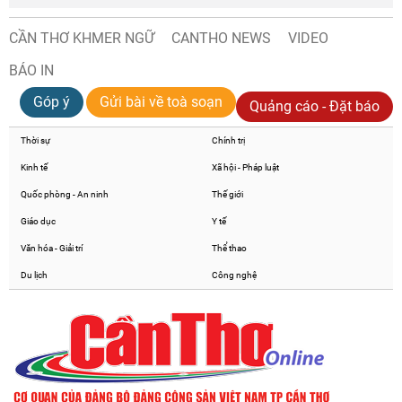
CẦN THƠ KHMER NGỮ
CANTHO NEWS
VIDEO
BÁO IN
Góp ý
Gửi bài về toà soạn
Quảng cáo - Đặt báo
Thời sự
Chính trị
Kinh tế
Xã hội - Pháp luật
Quốc phòng - An ninh
Thế giới
Giáo dục
Y tế
Văn hóa - Giải trí
Thể thao
Du lịch
Công nghệ