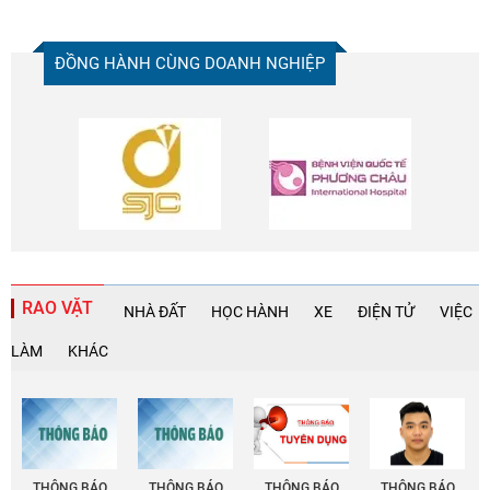
ĐỒNG HÀNH CÙNG DOANH NGHIỆP
RAO VẶT
NHÀ ĐẤT
HỌC HÀNH
XE
ĐIỆN TỬ
VIỆC
LÀM
KHÁC
THÔNG BÁO
THÔNG BÁO
THÔNG BÁO
THÔNG BÁO