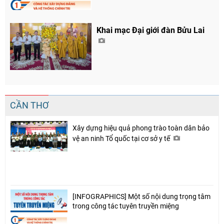
Khai mạc Đại giới đàn Bửu Lai
CẦN THƠ
Xây dựng hiệu quả phong trào toàn dân bảo
vệ an ninh Tổ quốc tại cơ sở y tế
Chia sẻ
Facebook
[INFOGRAPHICS] Một số nội dung trọng tâm
trong công tác tuyên truyền miệng