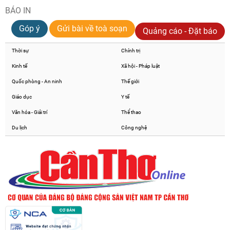
BÁO IN
Góp ý
Gửi bài về toà soạn
Quảng cáo - Đặt báo
Thời sự
Chính trị
Kinh tế
Xã hội - Pháp luật
Quốc phòng - An ninh
Thế giới
Giáo dục
Y tế
Văn hóa - Giải trí
Thể thao
Du lịch
Công nghệ