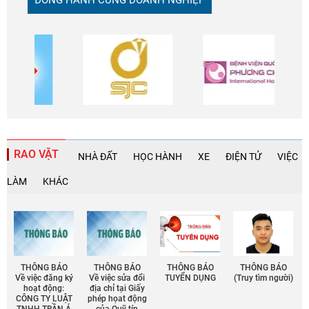
ĐỒNG HÀNH CÙNG DOANH NGHIỆP
RAO VẶT
NHÀ ĐẤT
HỌC HÀNH
XE
ĐIỆN TỬ
VIỆC
LÀM
KHÁC
THÔNG BÁO
THÔNG BÁO
THÔNG BÁO
THÔNG BÁO
Về việc đăng ký
Về việc sửa đổi
TUYỂN DỤNG
(Truy tìm người)
hoạt động:
địa chỉ tại Giấy
CÔNG TY LUẬT
phép họat động