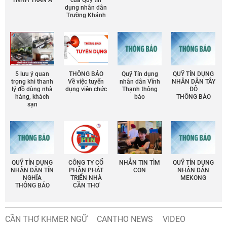
TNHH TRẦN Á
của Quỹ tín
dụng nhân dân
Trường Khánh
5 lưu ý quan
THÔNG BÁO
Quỹ Tín dụng
QUỸ TÍN DỤNG
trọng khi thanh
Về việc tuyển
nhân dân Vĩnh
NHÂN DÂN TÂY
lý đồ dùng nhà
dụng viên chức
Thạnh thông
ĐÔ
hàng, khách
báo
THÔNG BÁO
sạn
QUỸ TÍN DỤNG
CÔNG TY CỔ
NHẮN TIN TÌM
QUỸ TÍN DỤNG
NHÂN DÂN TÍN
PHẦN PHÁT
CON
NHÂN DÂN
NGHĨA
TRIỂN NHÀ
MEKONG
THÔNG BÁO
CẦN THƠ
CẦN THƠ KHMER NGỮ
CANTHO NEWS
VIDEO