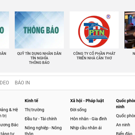
 DÂN
QUỸ TÍN DỤNG NHÂN DÂN
CÔNG TY CỔ PHẦN PHÁT
N
TÍN NGHĨA
TRIỂN NHÀ CẦN THƠ
THÔNG BÁO
IDEO
BÁO IN
Kinh tế
Xã hội - Pháp luật
Quốc phòn
ninh
Đảng & Hệ
Thị trường
Đời sống
 trị
Quốc phò
Đầu tư - Tài chính
Hôn nhân - Gia đình
gương Bác
An ninh
Nông nghiệp - Nông
Nhịp cầu nhân ái
 tảng tư
thôn
Biển đảo