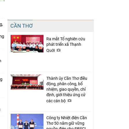
Chia sẻ
g,
CẦN THƠ
Facebook
ứng
Ra mắt Tổ nghiên cứu
phát triển xã Thạnh
Quới
n
Thành ủy Cần Thơ điều
ng
động, phân công, bổ
nhiệm, giao quyền, chỉ
định, giới thiệu ứng cử
các cán bộ
Công ty Nhiệt điện Cần
Thơ 50 năm giữ vững
nguồn điện cho ĐBSCL