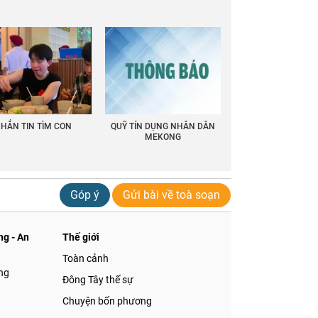
HẮN TIN TÌM CON
QUỸ TÍN DỤNG NHÂN DÂN
MEKONG
Góp ý
Gửi bài về toà soạn
g - An
Thế giới
Toàn cảnh
ng
Đông Tây thế sự
Chuyện bốn phương