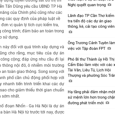
ây dựng tuyến đường sắt đô thị thí
Nghị quyết quan trọng
yễn Tấn Dũng yêu cầu UBND TP Hà
c năng của Chính phủ cũng như các
Lãnh đạo TP Cần Thơ kiểm
đúng các quy định của pháp luật về
tra tiến độ các dự án giao
đơn vị quản lý tích cực kiểm tra,
thông, kè, cải tạo công viê
g công trình; đảm bảo an toàn trong
o sử dụng.
Ông Trương Cảnh Tuyên là
này đối với quá trình xây dựng và
việc với Tập đoàn FPT
ũng cho rằng, mục tiêu của dự án
công cộng; đáp ứng nhu cầu đi lại
Phó Bí thư Thành ủy Hồ Thị
Cẩm Đào làm việc với các 
o thông nội đô, ô nhiễm môi trường
Tài Văn, Liêu Tú, Lịch Hội
an toàn giao thông. Song song với
Thượng và phường Sóc Tră
ành phố cần chủ động phối hợp với
 nhanh tiến trình triển khai các dự
sao cho giảm thiểu thời gian chuẩn
Hạ tầng phải đảm nhận mộ
an sớm nhất.
sứ mệnh lớn hơn trong chặ
đường phát triển mới
hố đoạn Nhổn - Ga Hà Nội là dự án
a bàn Hà Nội từ trước tới nay, được