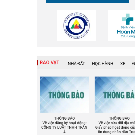
RAO VẶT
NHÀ ĐẤT
HỌC HÀNH
XE
Đ
Chia sẻ
Facebook
THÔNG BÁO
THÔNG BÁO
Về việc đăng ký hoạt động:
Về việc sửa đổi địa chỉ
CÔNG TY LUẬT TNHH TRẦN
Giấy phép họat động củ
Á
tín dụng nhân dân Tr