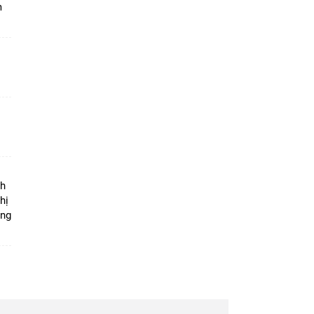
m
ộ
nh
hị
ọng