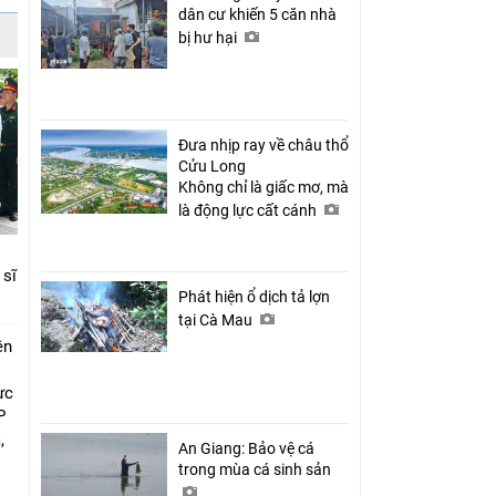
dân cư khiến 5 căn nhà
bị hư hại
Đưa nhịp ray về châu thổ
Cửu Long
Không chỉ là giấc mơ, mà
là động lực cất cánh
 sĩ
Phát hiện ổ dịch tả lợn
tại Cà Mau
ên
ực
P
,
An Giang: Bảo vệ cá
i
trong mùa cá sinh sản