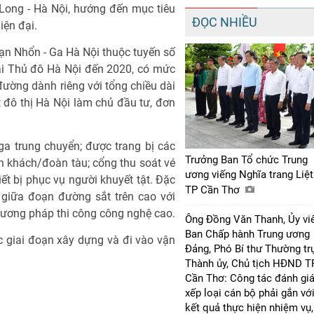
Long - Hà Nội, hướng đến mục tiêu
ĐỌC NHIỀU
iện đại.
ạn Nhổn - Ga Hà Nội thuộc tuyến số
tải Thủ đô Hà Nội đến 2020, có mức
đường dành riêng với tổng chiều dài
 đô thị Hà Nội làm chủ đầu tư, đơn
 ga trung chuyển; được trang bị các
Trưởng Ban Tổ chức Trung
h khách/đoàn tàu; cổng thu soát vé
ương viếng Nghĩa trang Liệt
iết bị phục vụ người khuyết tật. Đặc
TP Cần Thơ
u giữa đoạn đường sắt trên cao với
ương pháp thi công công nghệ cao.
Ông Đồng Văn Thanh, Ủy vi
Ban Chấp hành Trung ương
c giai đoạn xây dựng và đi vào vận
Đảng, Phó Bí thư Thường tr
Thành ủy, Chủ tịch HĐND T
Cần Thơ: Công tác đánh giá
xếp loại cán bộ phải gắn vớ
kết quả thực hiện nhiệm vụ,