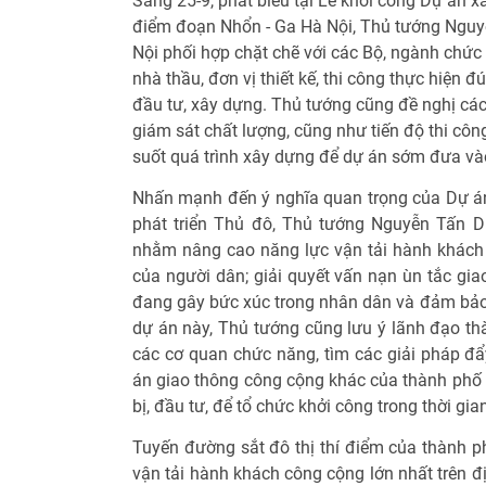
Sáng 25-9, phát biểu tại Lễ khởi công Dự án x
điểm đoạn Nhổn - Ga Hà Nội, Thủ tướng Ngu
Nội phối hợp chặt chẽ với các Bộ, ngành chứ
nhà thầu, đơn vị thiết kế, thi công thực hiện 
đầu tư, xây dựng. Thủ tướng cũng đề nghị các 
giám sát chất lượng, cũng như tiến độ thi côn
suốt quá trình xây dựng để dự án sớm đưa và
Nhấn mạnh đến ý nghĩa quan trọng của Dự án 
phát triển Thủ đô, Thủ tướng Nguyễn Tấn D
nhằm nâng cao năng lực vận tải hành khách 
của người dân; giải quyết vấn nạn ùn tắc gia
đang gây bức xúc trong nhân dân và đảm bảo 
dự án này, Thủ tướng cũng lưu ý lãnh đạo th
các cơ quan chức năng, tìm các giải pháp đẩy
án giao thông công cộng khác của thành phố 
bị, đầu tư, để tổ chức khởi công trong thời gi
Tuyến đường sắt đô thị thí điểm của thành p
vận tải hành khách công cộng lớn nhất trên đị