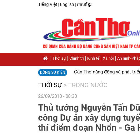
Tiếng Việt
|
English
|
ភាសាខ្មែរ
Thời sự
Chính trị
Kinh tế
Xã hội
An ninh-Pháp
Cần Thơ năng động và phát triể
DÒNG SỰ KIỆN
THỜI SỰ
>
TRONG NƯỚC
26/09/2010 - 08:30
Thủ tướng Nguyễn Tấn Dũ
công Dự án xây dựng tuyế
thí điểm đoạn Nhổn - Ga 