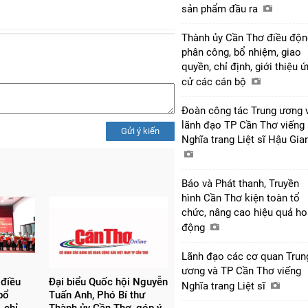
sản phẩm đầu ra
Thành ủy Cần Thơ điều độn
phân công, bổ nhiệm, giao
quyền, chỉ định, giới thiệu 
cử các cán bộ
Đoàn công tác Trung ương 
lãnh đạo TP Cần Thơ viếng
Gửi ý kiến
Nghĩa trang Liệt sĩ Hậu Gi
Báo và Phát thanh, Truyền
hình Cần Thơ kiện toàn tổ
chức, nâng cao hiệu quả ho
động
Lãnh đạo các cơ quan Trun
ương và TP Cần Thơ viếng
 điều
Đại biểu Quốc hội Nguyễn
Nghĩa trang Liệt sĩ
bổ
Tuấn Anh, Phó Bí thư
 chỉ
Thành ủy Cần Thơ, góp ý