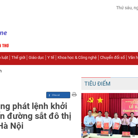
Thứ sáu, n
 luật
Thế giới
Giáo dục
Y tế
Khoa học & Công nghệ
Chuyển đổi số
Văn hó
n
TIÊU ĐIỂM
ng phát lệnh khởi
n đường sắt đô thị
Hà Nội