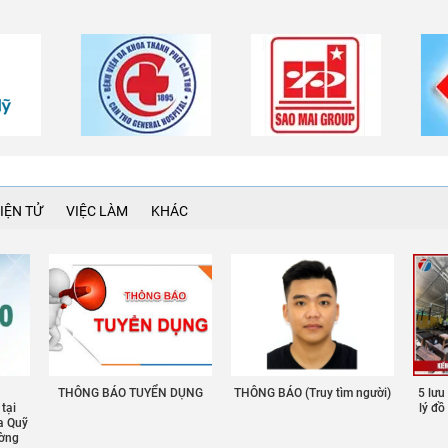
IỆN TỬ
VIỆC LÀM
KHÁC
THÔNG BÁO TUYỂN DỤNG
THÔNG BÁO (Truy tìm người)
5 lưu
 tại
lý đ
a Quỹ
ường