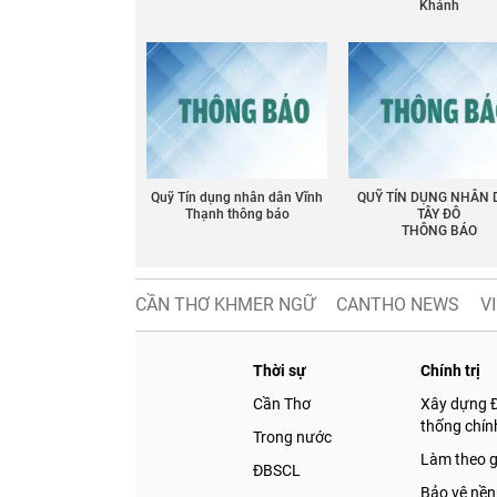
Khánh
Quỹ Tín dụng nhân dân Vĩnh
QUỸ TÍN DỤNG NHÂN
Thạnh thông báo
TÂY ĐÔ
THÔNG BÁO
CẦN THƠ KHMER NGỮ
CANTHO NEWS
V
Thời sự
Chính trị
Cần Thơ
Xây dựng 
thống chính
Trong nước
Làm theo 
ĐBSCL
Bảo vệ nền