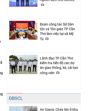
Đoàn công tác Sở Dân
n
tộc và Tôn giáo TP Cần
Thơ làm việc tại xã Mỹ
Tú
m
Lãnh đạo TP Cần Thơ
xã
kiểm tra tiến độ các dự
án giao thông, kè, cải tạo
ng
công viên
t
ng
ĐBSCL
An Giang: Cháy lớn ở khu