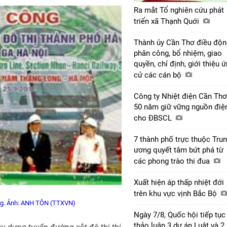
Ra mắt Tổ nghiên cứu phát
triển xã Thạnh Quới
Thành ủy Cần Thơ điều độn
phân công, bổ nhiệm, giao
quyền, chỉ định, giới thiệu 
cử các cán bộ
Công ty Nhiệt điện Cần Thơ
50 năm giữ vững nguồn điệ
cho ĐBSCL
7 thành phố trực thuộc Tru
ương quyết tâm bứt phá từ
các phong trào thi đua
Xuất hiện áp thấp nhiệt đới
trên khu vực vịnh Bắc Bộ
ông. Ảnh: ANH TÔN (TTXVN)
Ngày 7/8, Quốc hội tiếp tục
thảo luận 3 dự án Luật và 2