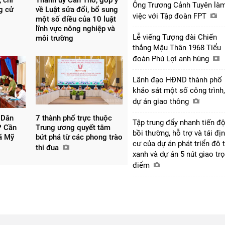
Ông Trương Cảnh Tuyên là
ng cử
về Luật sửa đổi, bổ sung
việc với Tập đoàn FPT
một số điều của 10 luật
lĩnh vực nông nghiệp và
Lễ viếng Tượng đài Chiến
môi trường
thắng Mậu Thân 1968 Tiểu
đoàn Phú Lợi anh hùng
Lãnh đạo HĐND thành phố
khảo sát một số công trình,
dự án giao thông
 Dân
7 thành phố trực thuộc
Tập trung đẩy nhanh tiến đ
P Cần
Trung ương quyết tâm
bồi thường, hỗ trợ và tái đị
xã Mỹ
bứt phá từ các phong trào
cư của dự án phát triển đô t
thi đua
xanh và dự án 5 nút giao tr
điểm