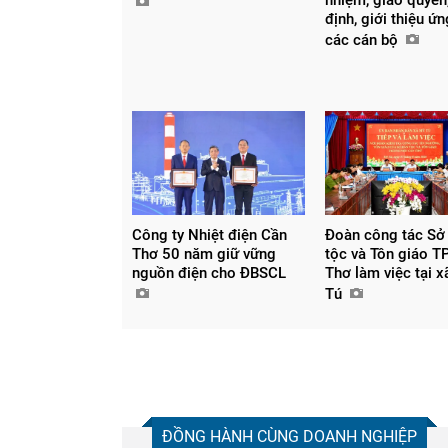
định, giới thiệu ứ
các cán bộ
Công ty Nhiệt điện Cần
Đoàn công tác Sở
Thơ 50 năm giữ vững
tộc và Tôn giáo T
nguồn điện cho ĐBSCL
Thơ làm việc tại 
Tú
ĐỒNG HÀNH CÙNG DOANH NGHIỆP