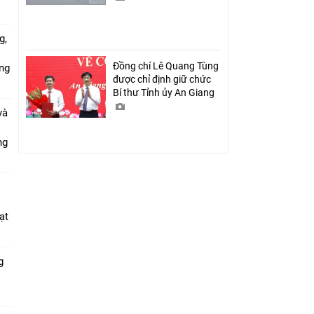
g,
Đồng chí Lê Quang Tùng
ứng
được chỉ định giữ chức
Bí thư Tỉnh ủy An Giang
và
ang
ạt
g