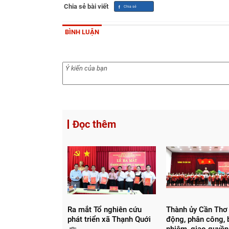
Chia sẻ bài viết
BÌNH LUẬN
Đọc thêm
Ra mắt Tổ nghiên cứu
Thành ủy Cần Thơ
phát triển xã Thạnh Quới
động, phân công, 
nhiệm, giao quyền,