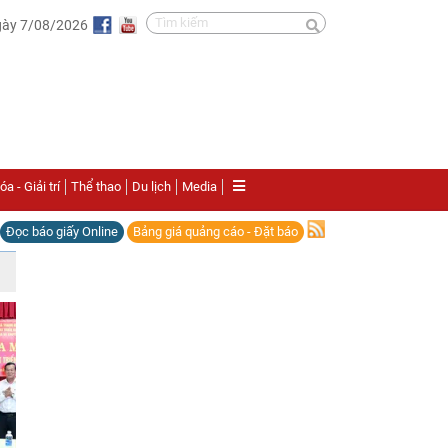
gày 7/08/2026
a - Giải trí
Thể thao
Du lịch
Media
Đọc báo giấy Online
Bảng giá quảng cáo - Đặt báo