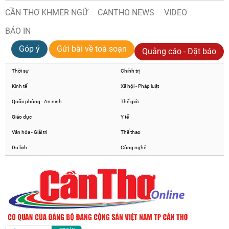
CẦN THƠ KHMER NGỮ
CANTHO NEWS
VIDEO
BÁO IN
Góp ý
Gửi bài về toà soạn
Quảng cáo - Đặt báo
Thời sự
Chính trị
Kinh tế
Xã hội - Pháp luật
Quốc phòng - An ninh
Thế giới
Giáo dục
Y tế
Văn hóa - Giải trí
Thể thao
Du lịch
Công nghệ