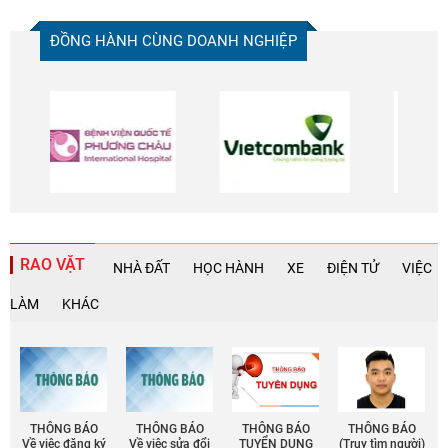
ĐỒNG HÀNH CÙNG DOANH NGHIỆP
RAO VẶT
NHÀ ĐẤT
HỌC HÀNH
XE
ĐIỆN TỬ
VIỆC
LÀM
KHÁC
THÔNG BÁO
THÔNG BÁO
THÔNG BÁO
THÔNG BÁO
Về việc đăng ký
Về việc sửa đổi
TUYỂN DỤNG
(Truy tìm người)