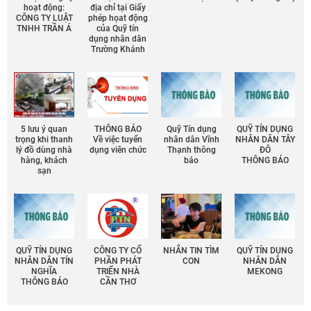
hoạt động:
địa chỉ tại Giấy
CÔNG TY LUẬT
phép họat động
TNHH TRẦN Á
của Quỹ tín
dụng nhân dân
Trường Khánh
5 lưu ý quan
THÔNG BÁO
Quỹ Tín dụng
QUỸ TÍN DỤNG
trọng khi thanh
Về việc tuyển
nhân dân Vĩnh
NHÂN DÂN TÂY
lý đồ dùng nhà
dụng viên chức
Thạnh thông
ĐÔ
hàng, khách
báo
THÔNG BÁO
sạn
QUỸ TÍN DỤNG
CÔNG TY CỔ
NHẮN TIN TÌM
QUỸ TÍN DỤNG
NHÂN DÂN TÍN
PHẦN PHÁT
CON
NHÂN DÂN
NGHĨA
TRIỂN NHÀ
MEKONG
THÔNG BÁO
CẦN THƠ