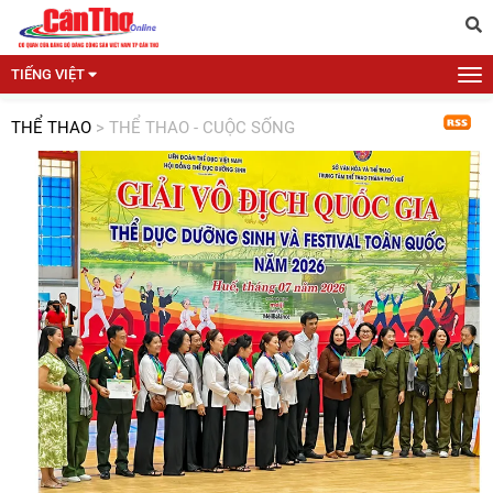
TIẾNG VIỆT
THỂ THAO
>
THỂ THAO - CUỘC SỐNG