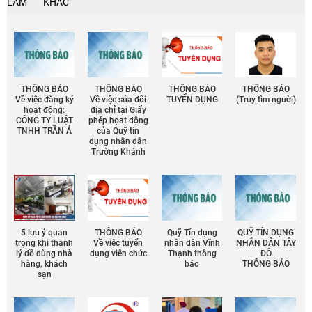
LÀM
KHÁC
THÔNG BÁO
THÔNG BÁO
THÔNG BÁO
THÔNG BÁO
Về việc đăng ký
Về việc sửa đổi
TUYỂN DỤNG
(Truy tìm người)
hoạt động:
địa chỉ tại Giấy
CÔNG TY LUẬT
phép họat động
TNHH TRẦN Á
của Quỹ tín
dụng nhân dân
Trường Khánh
5 lưu ý quan
THÔNG BÁO
Quỹ Tín dụng
QUỸ TÍN DỤNG
trọng khi thanh
Về việc tuyển
nhân dân Vĩnh
NHÂN DÂN TÂY
lý đồ dùng nhà
dụng viên chức
Thạnh thông
ĐÔ
hàng, khách
báo
THÔNG BÁO
sạn