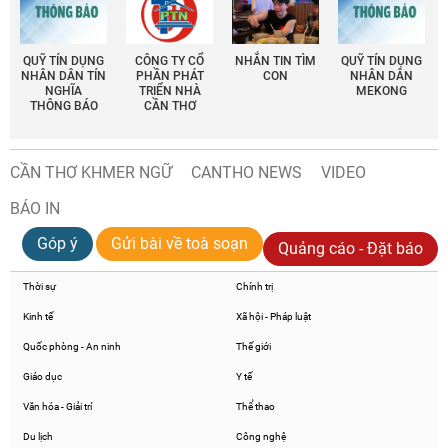
QUỸ TÍN DỤNG
CÔNG TY CỔ
NHẮN TIN TÌM
QUỸ TÍN DỤNG
NHÂN DÂN TÍN
PHẦN PHÁT
CON
NHÂN DÂN
NGHĨA
TRIỂN NHÀ
MEKONG
THÔNG BÁO
CẦN THƠ
CẦN THƠ KHMER NGỮ
CANTHO NEWS
VIDEO
BÁO IN
Góp ý
Gửi bài về toà soạn
Quảng cáo - Đặt báo
Thời sự
Chính trị
Kinh tế
Xã hội - Pháp luật
Quốc phòng - An ninh
Thế giới
Giáo dục
Y tế
Văn hóa - Giải trí
Thể thao
Du lịch
Công nghệ