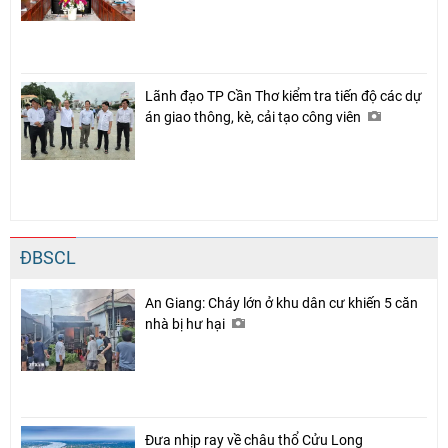
Lãnh đạo TP Cần Thơ kiểm tra tiến độ các dự
án giao thông, kè, cải tạo công viên
ĐBSCL
An Giang: Cháy lớn ở khu dân cư khiến 5 căn
nhà bị hư hại
Đưa nhịp ray về châu thổ Cửu Long