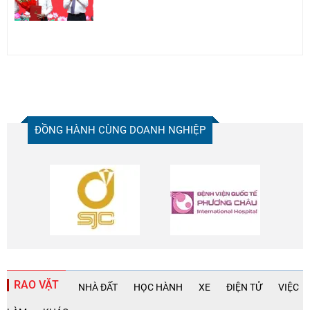
ĐỒNG HÀNH CÙNG DOANH NGHIỆP
RAO VẶT
NHÀ ĐẤT
HỌC HÀNH
XE
ĐIỆN TỬ
VIỆC