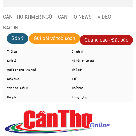
CẦN THƠ KHMER NGỮ
CANTHO NEWS
VIDEO
BÁO IN
Góp ý
Gửi bài về toà soạn
Quảng cáo - Đặt báo
Thời sự
Chính trị
Kinh tế
Xã hội - Pháp luật
Quốc phòng - An ninh
Thế giới
Giáo dục
Y tế
Văn hóa - Giải trí
Thể thao
Du lịch
Công nghệ