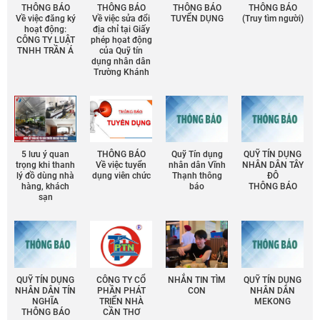
THÔNG BÁO
THÔNG BÁO
THÔNG BÁO
THÔNG BÁO
Về việc đăng ký
Về việc sửa đổi
TUYỂN DỤNG
(Truy tìm người)
hoạt động:
địa chỉ tại Giấy
CÔNG TY LUẬT
phép họat động
TNHH TRẦN Á
của Quỹ tín
dụng nhân dân
Trường Khánh
5 lưu ý quan
THÔNG BÁO
Quỹ Tín dụng
QUỸ TÍN DỤNG
trọng khi thanh
Về việc tuyển
nhân dân Vĩnh
NHÂN DÂN TÂY
lý đồ dùng nhà
dụng viên chức
Thạnh thông
ĐÔ
hàng, khách
báo
THÔNG BÁO
sạn
QUỸ TÍN DỤNG
CÔNG TY CỔ
NHẮN TIN TÌM
QUỸ TÍN DỤNG
NHÂN DÂN TÍN
PHẦN PHÁT
CON
NHÂN DÂN
NGHĨA
TRIỂN NHÀ
MEKONG
THÔNG BÁO
CẦN THƠ