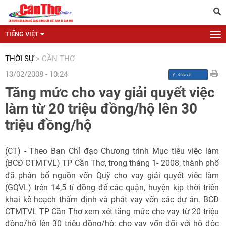
TIẾNG VIỆT
THỜI SỰ
>
CẦN THƠ
13/02/2008 - 10:24
Tăng mức cho vay giải quyết việc
làm từ 20 triệu đồng/hộ lên 30
triệu đồng/hộ
(CT) - Theo Ban Chỉ đạo Chương trình Mục tiêu việc làm
(BCĐ CTMTVL) TP Cần Thơ, trong tháng 1- 2008, thành phố
đã phân bổ nguồn vốn Quỹ cho vay giải quyết việc làm
(GQVL) trên 14,5 tỉ đồng để các quận, huyện kịp thời triển
khai kế hoạch thẩm định và phát vay vốn các dự án. BCĐ
CTMTVL TP Cần Thơ xem xét tăng mức cho vay từ 20 triệu
đồng/hộ lên 30 triệu đồng/hộ; cho vay vốn đối với hộ độc