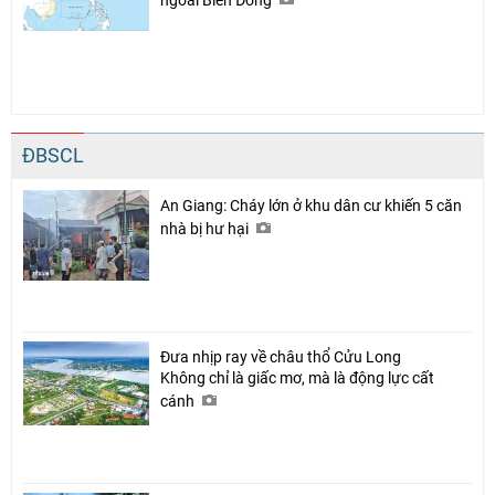
ĐBSCL
An Giang: Cháy lớn ở khu dân cư khiến 5 căn
nhà bị hư hại
Đưa nhịp ray về châu thổ Cửu Long
Không chỉ là giấc mơ, mà là động lực cất
cánh