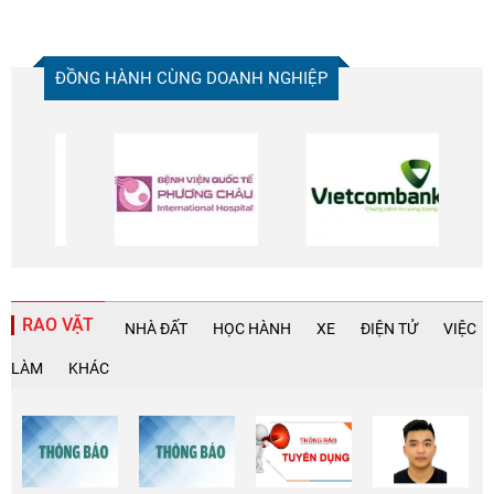
ĐỒNG HÀNH CÙNG DOANH NGHIỆP
RAO VẶT
NHÀ ĐẤT
HỌC HÀNH
XE
ĐIỆN TỬ
VIỆC
LÀM
KHÁC