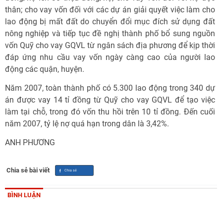
thân; cho vay vốn đối với các dự án giải quyết việc làm cho
lao động bị mất đất do chuyển đổi mục đích sử dụng đất
nông nghiệp và tiếp tục đề nghị thành phố bổ sung nguồn
vốn Quỹ cho vay GQVL từ ngân sách địa phương để kịp thời
đáp ứng nhu cầu vay vốn ngày càng cao của người lao
động các quận, huyện.
Năm 2007, toàn thành phố có 5.300 lao động trong 340 dự
án được vay 14 tỉ đồng từ Quỹ cho vay GQVL để tạo việc
làm tại chỗ, trong đó vốn thu hồi trên 10 tỉ đồng. Đến cuối
năm 2007, tỷ lệ nợ quá hạn trong dân là 3,42%.
ANH PHƯƠNG
Chia sẻ bài viết
BÌNH LUẬN