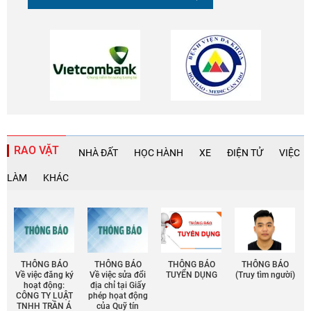
RAO VẶT
NHÀ ĐẤT
HỌC HÀNH
XE
ĐIỆN TỬ
VIỆC
LÀM
KHÁC
THÔNG BÁO
THÔNG BÁO
THÔNG BÁO
THÔNG BÁO
Về việc đăng ký
Về việc sửa đổi
TUYỂN DỤNG
(Truy tìm người)
hoạt động:
địa chỉ tại Giấy
CÔNG TY LUẬT
phép họat động
TNHH TRẦN Á
của Quỹ tín