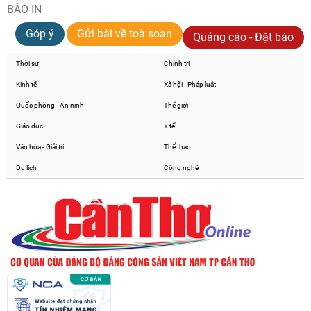
BÁO IN
Góp ý
Gửi bài về toà soạn
Quảng cáo - Đặt báo
Thời sự
Chính trị
Kinh tế
Xã hội - Pháp luật
Quốc phòng - An ninh
Thế giới
Giáo dục
Y tế
Văn hóa - Giải trí
Thể thao
Du lịch
Công nghệ