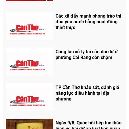
Các xã đẩy mạnh phong trào thi
Chia sẻ
đua yêu nước bằng hoạt động
thiết thực
Facebook
Công tác xử lý tài sản dôi dư ở
phường Cái Răng còn chậm
TP Cần Thơ khảo sát, đánh giá
năng lực điều hành tại địa
phương
Ngày 9/8, Quốc hội tiếp tục thảo
luận về hai dự án luật liên quan