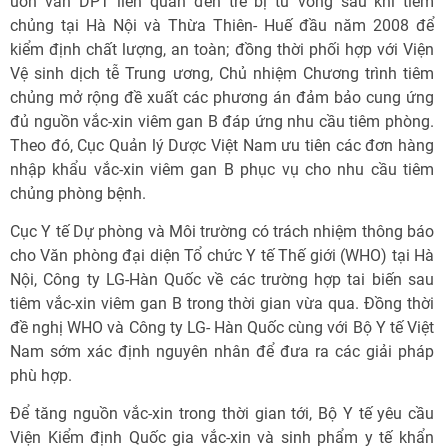
uốn ván DPT liên quan đến trẻ bị tử vong sau khi tiêm
chủng tại Hà Nội và Thừa Thiên- Huế đầu năm 2008 để
kiểm định chất lượng, an toàn; đồng thời phối hợp với Viện
Vệ sinh dịch tễ Trung ương, Chủ nhiệm Chương trình tiêm
chủng mở rộng đề xuất các phương án đảm bảo cung ứng
đủ nguồn vắc-xin viêm gan B đáp ứng nhu cầu tiêm phòng.
Theo đó, Cục Quản lý Dược Việt Nam ưu tiên các đơn hàng
nhập khẩu vắc-xin viêm gan B phục vụ cho nhu cầu tiêm
chủng phòng bệnh.
Cục Y tế Dự phòng và Môi trường có trách nhiệm thông báo
cho Văn phòng đại diện Tổ chức Y tế Thế giới (WHO) tại Hà
Nội, Công ty LG-Hàn Quốc về các trường hợp tai biến sau
tiêm vắc-xin viêm gan B trong thời gian vừa qua. Đồng thời
đề nghị WHO và Công ty LG- Hàn Quốc cùng với Bộ Y tế Việt
Nam sớm xác định nguyên nhân để đưa ra các giải pháp
phù hợp.
Để tăng nguồn vắc-xin trong thời gian tới, Bộ Y tế yêu cầu
Viện Kiểm định Quốc gia vắc-xin và sinh phẩm y tế khẩn