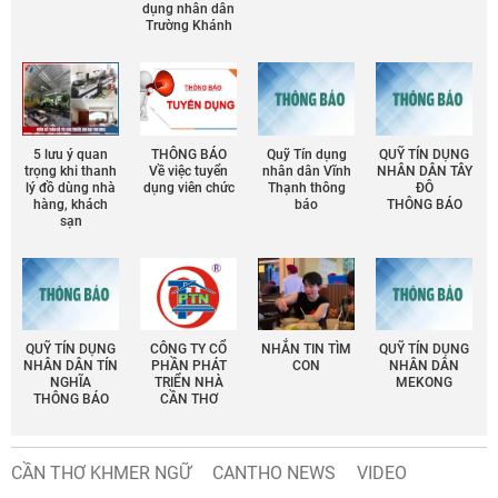
dụng nhân dân
Trường Khánh
5 lưu ý quan
THÔNG BÁO
Quỹ Tín dụng
QUỸ TÍN DỤNG
trọng khi thanh
Về việc tuyển
nhân dân Vĩnh
NHÂN DÂN TÂY
lý đồ dùng nhà
dụng viên chức
Thạnh thông
ĐÔ
hàng, khách
báo
THÔNG BÁO
sạn
QUỸ TÍN DỤNG
CÔNG TY CỔ
NHẮN TIN TÌM
QUỸ TÍN DỤNG
NHÂN DÂN TÍN
PHẦN PHÁT
CON
NHÂN DÂN
NGHĨA
TRIỂN NHÀ
MEKONG
THÔNG BÁO
CẦN THƠ
CẦN THƠ KHMER NGỮ
CANTHO NEWS
VIDEO