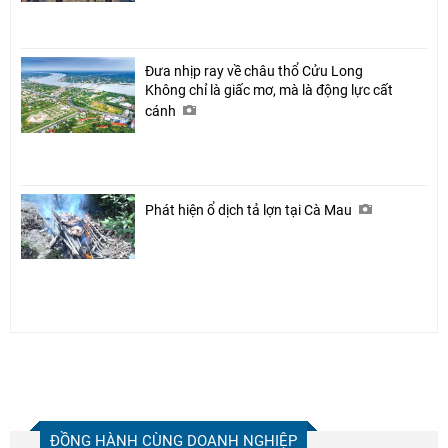
Đưa nhịp ray về châu thổ Cửu Long
Không chỉ là giấc mơ, mà là động lực cất
cánh
Phát hiện ổ dịch tả lợn tại Cà Mau
ĐỒNG HÀNH CÙNG DOANH NGHIỆP