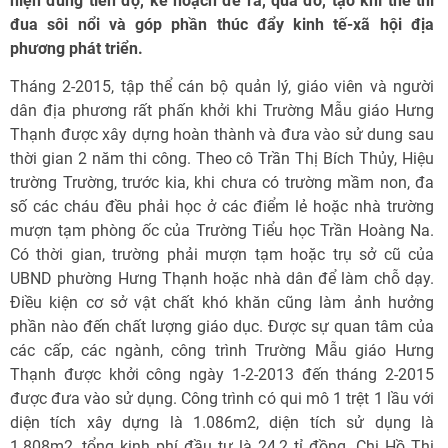
hiện đúng tiến độ, kế hoạch đề ra, qua đó, tạo khí thế thi
đua sôi nổi và góp phần thúc đẩy kinh tế-xã hội địa
phương phát triển.
Tháng 2-2015, tập thể cán bộ quản lý, giáo viên và người
dân địa phương rất phấn khởi khi Trường Mẫu giáo Hưng
Thạnh được xây dựng hoàn thành và đưa vào sử dung sau
thời gian 2 năm thi công. Theo cô Trần Thị Bích Thủy, Hiệu
trường Trường, trước kia, khi chưa có trường mầm non, đa
số các cháu đều phải học ở các điểm lẻ hoặc nhà trường
mượn tạm phòng ốc của Trường Tiểu học Trần Hoàng Na.
Có thời gian, trường phải mượn tạm hoặc trụ sở cũ của
UBND phường Hưng Thạnh hoặc nhà dân để làm chỗ dạy.
Điều kiện cơ sở vật chất khó khăn cũng làm ảnh hưởng
phần nào đến chất lượng giáo dục. Được sự quan tâm của
các cấp, các ngành, công trình Trường Mẫu giáo Hưng
Thạnh được khởi công ngày 1-2-2013 đến tháng 2-2015
được đưa vào sử dụng. Công trình có qui mô 1 trệt 1 lầu với
diện tích xây dựng là 1.086m2, diện tích sử dụng là
1.808m2, tổng kinh phí đầu tư là 24,2 tỉ đồng. Chị Hồ Thị