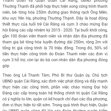
Thành đoàn và Quận đoàn Cái Răng, UBND phường
Thường Thạnh đã phối hợp thực hiện xong công trình thanh
niên, bê- tông hóa 250m đường giao thông rạch Ông Mên,
khu vực Yên Hạ, phường Thường Thạnh. Đây là hoạt động
thiết thực của tuổi trẻ Cái Răng và cụm 3 chào mừng Đại
hội Đảng các cấp nhiệm kỳ 2015 - 2020. Tại buổi khởi công,
gần 100 đoàn viên thanh niên và nhân dân địa phương đã
tham gia bê tông hóa tuyến đường dài 250m, rộng 2m với
tổng trị giá công trình là 70 triệu đồng. Trong đó, 50% số
tiền thực hiện công trình do Đoàn Thanh niên các đơn vị
cụm 3 hỗ trợ, còn lại do bà con nhân dân địa phương đóng
góp.
Theo ông Lê Thanh Tâm, Phó Bí thư Quận ủy, Chủ tịch
UBND quận Cái Răng, xác định việc phát động và đẩy mạnh
thực hiện các công trình, phần việc chào mừng Đại hội
Đảng các cấp trong toàn hệ thống chính trị quận Cái Răng
có ý nghĩa to lớn, quận có kế hoạch chỉ đạo các địa phương,
đơn vị thực hiện từ rất sớm. Trong quá trình thực hiện, Quận
ủy, UBND quận cũng đã lập các đoàn thường xuyên kiểm