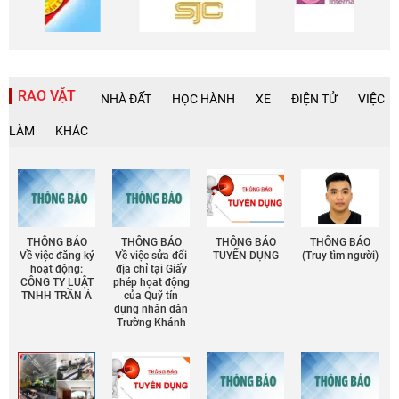
RAO VẶT
NHÀ ĐẤT
HỌC HÀNH
XE
ĐIỆN TỬ
VIỆC
LÀM
KHÁC
THÔNG BÁO
THÔNG BÁO
THÔNG BÁO
THÔNG BÁO
Về việc đăng ký
Về việc sửa đổi
TUYỂN DỤNG
(Truy tìm người)
hoạt động:
địa chỉ tại Giấy
CÔNG TY LUẬT
phép họat động
TNHH TRẦN Á
của Quỹ tín
dụng nhân dân
Trường Khánh