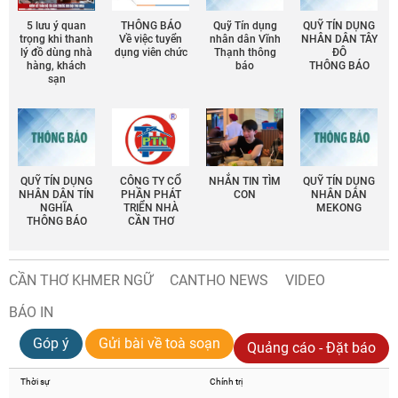
5 lưu ý quan
THÔNG BÁO
Quỹ Tín dụng
QUỸ TÍN DỤNG
trọng khi thanh
Về việc tuyển
nhân dân Vĩnh
NHÂN DÂN TÂY
lý đồ dùng nhà
dụng viên chức
Thạnh thông
ĐÔ
hàng, khách
báo
THÔNG BÁO
sạn
QUỸ TÍN DỤNG
CÔNG TY CỔ
NHẮN TIN TÌM
QUỸ TÍN DỤNG
NHÂN DÂN TÍN
PHẦN PHÁT
CON
NHÂN DÂN
NGHĨA
TRIỂN NHÀ
MEKONG
THÔNG BÁO
CẦN THƠ
CẦN THƠ KHMER NGỮ
CANTHO NEWS
VIDEO
BÁO IN
Góp ý
Gửi bài về toà soạn
Quảng cáo - Đặt báo
Thời sự
Chính trị