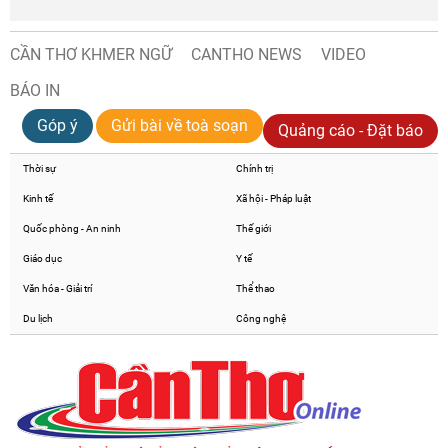
CẦN THƠ KHMER NGỮ
CANTHO NEWS
VIDEO
BÁO IN
Góp ý
Gửi bài về toà soạn
Quảng cáo - Đặt báo
Thời sự
Chính trị
Kinh tế
Xã hội - Pháp luật
Quốc phòng - An ninh
Thế giới
Giáo dục
Y tế
Văn hóa - Giải trí
Thể thao
Du lịch
Công nghệ