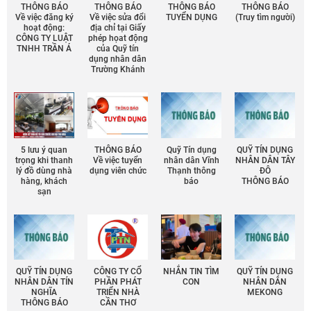
THÔNG BÁO
THÔNG BÁO
THÔNG BÁO
THÔNG BÁO
Về việc đăng ký
Về việc sửa đổi
TUYỂN DỤNG
(Truy tìm người)
hoạt động:
địa chỉ tại Giấy
CÔNG TY LUẬT
phép họat động
TNHH TRẦN Á
của Quỹ tín
dụng nhân dân
Trường Khánh
5 lưu ý quan
THÔNG BÁO
Quỹ Tín dụng
QUỸ TÍN DỤNG
trọng khi thanh
Về việc tuyển
nhân dân Vĩnh
NHÂN DÂN TÂY
lý đồ dùng nhà
dụng viên chức
Thạnh thông
ĐÔ
hàng, khách
báo
THÔNG BÁO
sạn
QUỸ TÍN DỤNG
CÔNG TY CỔ
NHẮN TIN TÌM
QUỸ TÍN DỤNG
NHÂN DÂN TÍN
PHẦN PHÁT
CON
NHÂN DÂN
NGHĨA
TRIỂN NHÀ
MEKONG
THÔNG BÁO
CẦN THƠ