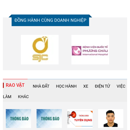
ĐỒNG HÀNH CÙNG DOANH NGHIỆP
RAO VẶT
NHÀ ĐẤT
HỌC HÀNH
XE
ĐIỆN TỬ
VIỆC
LÀM
KHÁC