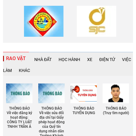
RAO VẶT
NHÀ ĐẤT
HỌC HÀNH
XE
ĐIỆN TỬ
VIỆC
LÀM
KHÁC
THÔNG BÁO
THÔNG BÁO
THÔNG BÁO
THÔNG BÁO
Về việc đăng ký
Về việc sửa đổi
TUYỂN DỤNG
(Truy tìm người)
hoạt động:
địa chỉ tại Giấy
CÔNG TY LUẬT
phép họat động
TNHH TRẦN Á
của Quỹ tín
dụng nhân dân
Trường Khánh