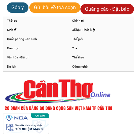
Góp ý
Gửi bài về toà soạn
Quảng cáo - Đặt báo
Thời sự
Chính trị
Kinh tế
Xã hội - Pháp luật
Quốc phòng - An ninh
Thế giới
Giáo dục
Y tế
Văn hóa - Giải trí
Thể thao
Du lịch
Công nghệ