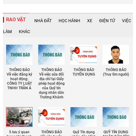
RAO VẶT
NHÀ ĐẤT
HỌC HÀNH
XE
ĐIỆN TỬ
VIỆC
LÀM
KHÁC
THÔNG BÁO
THÔNG BÁO
THÔNG BÁO
THÔNG BÁO
Về việc đăng ký
Về việc sửa đổi
TUYỂN DỤNG
(Truy tìm người)
hoạt động:
địa chỉ tại Giấy
CÔNG TY LUẬT
phép họat động
TNHH TRẦN Á
của Quỹ tín
dụng nhân dân
Trường Khánh
5 lưu ý quan
THÔNG BÁO
Quỹ Tín dụng
QUỸ TÍN DỤNG