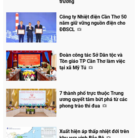
trường
Công ty Nhiệt điện Cần Thơ 50
năm giữ vững nguồn điện cho
ĐBSCL
Chia sẻ
Đoàn công tác Sở Dân tộc và
Facebook
Tôn giáo TP Cần Thơ làm việc
tại xã Mỹ Tú
7 thành phố trực thuộc Trung
ương quyết tâm bứt phá từ các
phong trào thi đua
Xuất hiện áp thấp nhiệt đới trên
khu vực vịnh Bắc Bộ