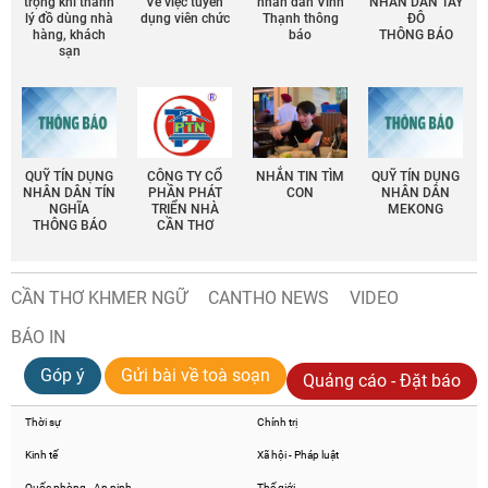
trọng khi thanh
Về việc tuyển
nhân dân Vĩnh
NHÂN DÂN TÂY
lý đồ dùng nhà
dụng viên chức
Thạnh thông
ĐÔ
hàng, khách
báo
THÔNG BÁO
sạn
QUỸ TÍN DỤNG
CÔNG TY CỔ
NHẮN TIN TÌM
QUỸ TÍN DỤNG
NHÂN DÂN TÍN
PHẦN PHÁT
CON
NHÂN DÂN
NGHĨA
TRIỂN NHÀ
MEKONG
THÔNG BÁO
CẦN THƠ
CẦN THƠ KHMER NGỮ
CANTHO NEWS
VIDEO
BÁO IN
Góp ý
Gửi bài về toà soạn
Quảng cáo - Đặt báo
Thời sự
Chính trị
Kinh tế
Xã hội - Pháp luật
Quốc phòng - An ninh
Thế giới