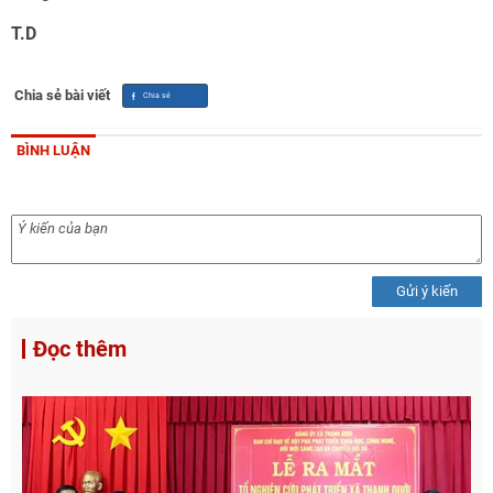
T.D
Chia sẻ bài viết
BÌNH LUẬN
Gửi ý kiến
Đọc thêm