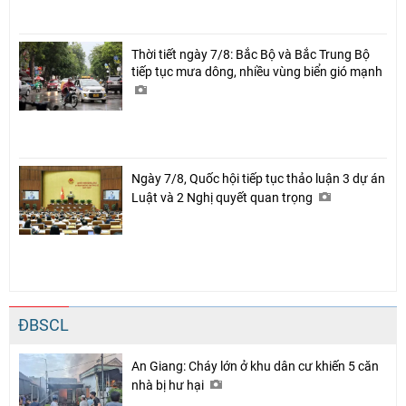
Thời tiết ngày 7/8: Bắc Bộ và Bắc Trung Bộ
tiếp tục mưa dông, nhiều vùng biển gió mạnh
Ngày 7/8, Quốc hội tiếp tục thảo luận 3 dự án
Luật và 2 Nghị quyết quan trọng
ĐBSCL
An Giang: Cháy lớn ở khu dân cư khiến 5 căn
nhà bị hư hại