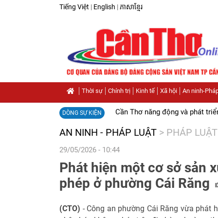
Tiếng Việt
|
English
|
ភាសាខ្មែរ
Thời sự
Chính trị
Kinh tế
Xã hội
An ninh-Pháp
Cần Thơ năng động và phát triể
DÒNG SỰ KIỆN
AN NINH - PHÁP LUẬT
>
PHÁP LUẬT
29/05/2026 - 10:44
Phát hiện một cơ sở sản 
phép ở phường Cái Răng
(CTO)
- Công an phường Cái Răng vừa phát hi