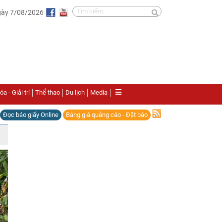
gày 7/08/2026
a - Giải trí
Thể thao
Du lịch
Media
Đọc báo giấy Online
Bảng giá quảng cáo - Đặt báo