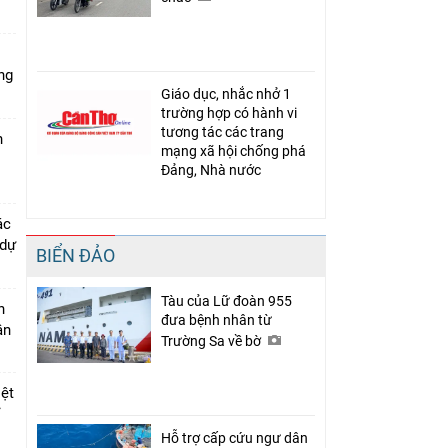
ng
Giáo dục, nhắc nhở 1
trường hợp có hành vi
tương tác các trang
n
mạng xã hội chống phá
Đảng, Nhà nước
ác
 dự
BIỂN ĐẢO
Tàu của Lữ đoàn 955
n
đưa bệnh nhân từ
ân
Trường Sa về bờ
iệt
ỉ
Hỗ trợ cấp cứu ngư dân