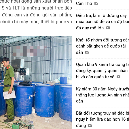
 chức hoạt động sản xuất phân bón
Cần Thơ
 S và H.T là những người trực tiếp
t, đóng can và đóng gói sản phẩm;
Điều tra, làm rõ đường dây
mua bán số đề và cá độ bó
 chuẩn bị máy móc, thiết bị phục vụ
đá quy mô lớn
Khởi tố nhóm đối tượng dà
cảnh bắt ghen để cướp tài
sản
Quân khu 9 kiểm tra công t
đăng ký, quản lý quân nhân
bị và dân quân tự vệ
Kỷ niệm 80 năm Ngày truyề
thống lực lượng An ninh nh
dân
Bắt đối tượng truy nã đặc b
nguy hiểm lừa đảo hơn 16 t
đồng