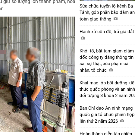
u giữ số lượng lớn thành phẩm, hóa
Sửa chữa tuyến lộ kênh Ba
an.
Tánh, góp phần bảo đảm an
toàn giao thông
Hành xử côn đồ, trả giá đắ
Khởi tố, bắt tạm giam giám
đốc công ty đăng thông tin
sai sự thật, xúc phạm cá
nhân, tổ chức
Khai mạc lớp bồi dưỡng kiế
thức quốc phòng và an ninh
đối tượng 3 khóa 2 năm 20
Ban Chỉ đạo An ninh mạng
quốc gia tổ chức phiên họp
lần thứ 2 năm 2026
Hoàn thành diễn tập chiến