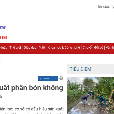
Thứ sáu, n
 luật
Thế giới
Giáo dục
Y tế
Khoa học & Công nghệ
Chuyển đổi số
Văn hó
n
TIÊU ĐIỂM
xuất phân bón không
ện một cơ sở có dấu hiệu sản xuất