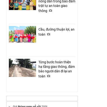
nông dân trong bảo đảm
trật tự an toàn giao
thông
Cầu, đường thuận lợi, an
toàn
Từng bước hoàn thiện
hạ tầng giao thông, đảm
bảo người dân đi lại an
toàn
Giá
thùng rượu gỗ sồi
200l