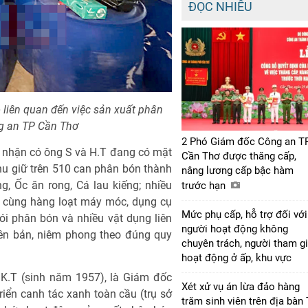
ĐỌC NHIỀU
 liên quan đến việc sản xuất phân
g an TP Cần Thơ
2 Phó Giám đốc Công an T
i nhận có ông S và H.T đang có mặt
Cần Thơ được thăng cấp,
hu giữ trên 510 can phân bón thành
nâng lương cấp bậc hàm
, Ốc ăn rong, Cá lau kiếng; nhiều
trước hạn
; cùng hàng loạt máy móc, dụng cụ
Mức phụ cấp, hỗ trợ đối với
ói phân bón và nhiều vật dụng liên
người hoạt động không
iên bản, niêm phong theo đúng quy
chuyên trách, người tham g
hoạt động ở ấp, khu vực
 K.T (sinh năm 1957), là Giám đốc
Xét xử vụ án lừa đảo hàng
iển canh tác xanh toàn cầu (trụ sở
trăm sinh viên trên địa bàn