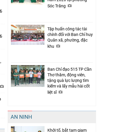
Sóc Trăng
26
Tập huấn công tác tài
chính đối với Ban Chỉ huy
6
Quân xã, phường, đặc
khu
,
Ban Chỉ đạo 515 TP Cần
Thơ thăm, động viên,
tặng quà lực lượng tìm
kiếm và lấy mẫu hài cốt
liệt sĩ
p
AN NINH
Khởi tố, bắt tạm giam