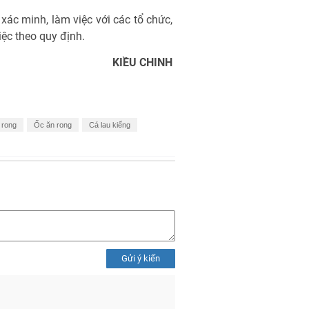
ác minh, làm việc với các tổ chức,
iệc theo quy định.
KIỀU CHINH
 rong
Ốc ăn rong
Cá lau kiếng
Gửi ý kiến