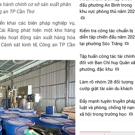
a hành chính cơ sở sản xuất phân
đấu phường An Bình trong
g an TP Cần Thơ
khu vực phòng thủ năm 20
ển khai các biện pháp nghiệp vụ,
Cái Răng phát hiện một kho hàng
Kiểm tra công tác chuẩn bị
diễn tập chiến đấu năm 202
hiệu hoạt động sản xuất hàng hóa
tại phường Sóc Trăng
Cảnh sát kinh tế, Công an TP Cần
Tập huấn công tác tài chính
đối với Ban Chỉ huy Quân xã
phường, đặc khu
Làm rõ nhóm 28 đối tượng
cướp giật tài sản du khách
Đẩy mạnh tuyên truyền phá
luật và phòng, chống tệ nạn
xã hội trong trường học