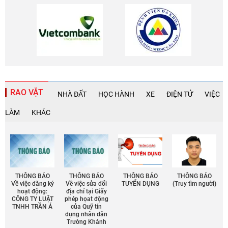
RAO VẶT
NHÀ ĐẤT
HỌC HÀNH
XE
ĐIỆN TỬ
VIỆC
LÀM
KHÁC
THÔNG BÁO
THÔNG BÁO
THÔNG BÁO
THÔNG BÁO
Về việc đăng ký
Về việc sửa đổi
TUYỂN DỤNG
(Truy tìm người)
hoạt động:
địa chỉ tại Giấy
CÔNG TY LUẬT
phép họat động
TNHH TRẦN Á
của Quỹ tín
dụng nhân dân
Trường Khánh