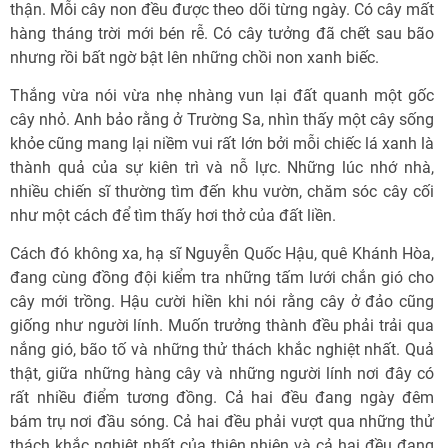
thận. Mỗi cây non đều được theo dõi từng ngày. Có cây mất
hàng tháng trời mới bén rễ. Có cây tưởng đã chết sau bão
nhưng rồi bất ngờ bật lên những chồi non xanh biếc.
Thắng vừa nói vừa nhẹ nhàng vun lại đất quanh một gốc
cây nhỏ. Anh bảo rằng ở Trường Sa, nhìn thấy một cây sống
khỏe cũng mang lại niềm vui rất lớn bởi mỗi chiếc lá xanh là
thành quả của sự kiên trì và nỗ lực. Những lúc nhớ nhà,
nhiều chiến sĩ thường tìm đến khu vườn, chăm sóc cây cối
như một cách để tìm thấy hơi thở của đất liền.
Cách đó không xa, hạ sĩ Nguyễn Quốc Hậu, quê Khánh Hòa,
đang cùng đồng đội kiểm tra những tấm lưới chắn gió cho
cây mới trồng. Hậu cười hiền khi nói rằng cây ở đảo cũng
giống như người lính. Muốn trưởng thành đều phải trải qua
nắng gió, bão tố và những thử thách khắc nghiệt nhất. Quả
thật, giữa những hàng cây và những người lính nơi đây có
rất nhiều điểm tương đồng. Cả hai đều đang ngày đêm
bám trụ nơi đầu sóng. Cả hai đều phải vượt qua những thử
thách khắc nghiệt nhất của thiên nhiên và cả hai đều đang