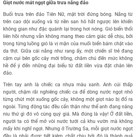
Giọt nước mát ngọt giữa trưa nắng đảo
Buổi trưa trên đảo Tiên Nữ, mặt trời đứng bóng. Nắng từ
trên cao dội xuống và từ nền san hô hắt ngược lên khiến
không gian như đặc quánh lại trong hơi nóng. Gió biển thổi
liên hồi nhưng vẫn không mang theo cảm giác dễ chịu, bởi
trong từng luồng gió là vị mặn của muối biển bám chặt vào
da thịt. Giữa cái nắng như rang ấy, một chiến sĩ trẻ đang
cặm cụi bên gốc cây mới trồng, chăm chú đến mức không
hề để ý đến những đại biểu từ đất liền vừa đặt chân lên
đảo.
Trên tay anh là chiếc ca nhựa màu xanh. Anh cúi thấp
người, chậm rãi nghiêng chiếc ca để dòng nước ngọt nhỏ
từng chút một xuống gốc cây, không một giọt nào bị đổ ra
ngoài. Từng động tác đều cẩn thận như thể anh đang nâng
niu thứ gì đó vô cùng quý giá. Mà đúng là vậy! Ở đất liền,
người ta có thể mở vòi nước tưới cả khu vườn mà không
mấy khi nghĩ ngợi. Nhưng ở Trường Sa, mỗi giọt nước ngọt
đều là phải được tiết kiệm, chắt chiu bởi đó là thành quả