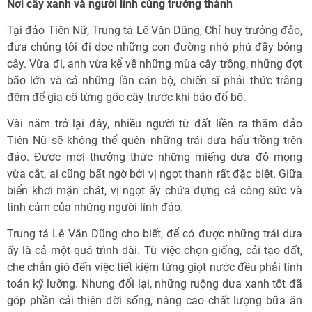
Nơi cây xanh và người lính cùng trưởng thành
Tại đảo Tiên Nữ, Trung tá Lê Văn Dũng, Chỉ huy trưởng đảo,
đưa chúng tôi đi dọc những con đường nhỏ phủ đầy bóng
cây. Vừa đi, anh vừa kể về những mùa cây trồng, những đợt
bão lớn và cả những lần cán bộ, chiến sĩ phải thức trắng
đêm để gia cố từng gốc cây trước khi bão đổ bộ.
Vài năm trở lại đây, nhiều người từ đất liền ra thăm đảo
Tiên Nữ sẽ không thể quên những trái dưa hấu trồng trên
đảo. Được mời thưởng thức những miếng dưa đỏ mọng
vừa cắt, ai cũng bất ngờ bởi vị ngọt thanh rất đặc biệt. Giữa
biển khơi mặn chát, vị ngọt ấy chứa đựng cả công sức và
tình cảm của những người lính đảo.
Trung tá Lê Văn Dũng cho biết, để có được những trái dưa
ấy là cả một quá trình dài. Từ việc chọn giống, cải tạo đất,
che chắn gió đến việc tiết kiệm từng giọt nước đều phải tính
toán kỹ lưỡng. Nhưng đổi lại, những ruộng dưa xanh tốt đã
góp phần cải thiện đời sống, nâng cao chất lượng bữa ăn