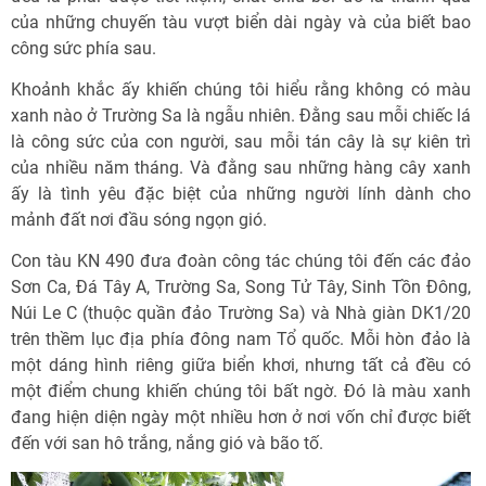
của những chuyến tàu vượt biển dài ngày và của biết bao
công sức phía sau.
Khoảnh khắc ấy khiến chúng tôi hiểu rằng không có màu
xanh nào ở Trường Sa là ngẫu nhiên. Đằng sau mỗi chiếc lá
là công sức của con người, sau mỗi tán cây là sự kiên trì
của nhiều năm tháng. Và đằng sau những hàng cây xanh
ấy là tình yêu đặc biệt của những người lính dành cho
mảnh đất nơi đầu sóng ngọn gió.
Con tàu KN 490 đưa đoàn công tác chúng tôi đến các đảo
Sơn Ca, Đá Tây A, Trường Sa, Song Tử Tây, Sinh Tồn Đông,
Núi Le C (thuộc quần đảo Trường Sa) và Nhà giàn DK1/20
trên thềm lục địa phía đông nam Tổ quốc. Mỗi hòn đảo là
một dáng hình riêng giữa biển khơi, nhưng tất cả đều có
một điểm chung khiến chúng tôi bất ngờ. Đó là màu xanh
đang hiện diện ngày một nhiều hơn ở nơi vốn chỉ được biết
đến với san hô trắng, nắng gió và bão tố.