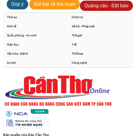
Góp ý
Gửi bài về toà soạn
Quảng cáo - Đặt báo
Thời sự
Chính trị
Chia sẻ
Kinh tế
Xã hội - Pháp luật
Facebook
Quốc phòng - An ninh
Thế giới
Giáo dục
Y tế
Văn hóa - Giải trí
Thể thao
Du lịch
Công nghệ
Bản quyền của Báo Cần Thơ