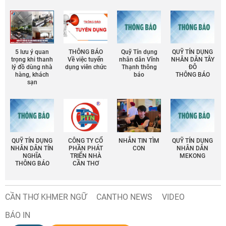
5 lưu ý quan
THÔNG BÁO
Quỹ Tín dụng
QUỸ TÍN DỤNG
trọng khi thanh
Về việc tuyển
nhân dân Vĩnh
NHÂN DÂN TÂY
lý đồ dùng nhà
dụng viên chức
Thạnh thông
ĐÔ
hàng, khách
báo
THÔNG BÁO
sạn
QUỸ TÍN DỤNG
CÔNG TY CỔ
NHẮN TIN TÌM
QUỸ TÍN DỤNG
NHÂN DÂN TÍN
PHẦN PHÁT
CON
NHÂN DÂN
NGHĨA
TRIỂN NHÀ
MEKONG
THÔNG BÁO
CẦN THƠ
CẦN THƠ KHMER NGỮ
CANTHO NEWS
VIDEO
BÁO IN