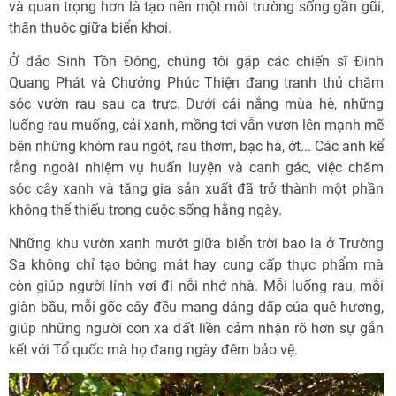
và quan trọng hơn là tạo nên một môi trường sống gần gũi,
thân thuộc giữa biển khơi.
Ở đảo Sinh Tồn Đông, chúng tôi gặp các chiến sĩ Đinh
Quang Phát và Chưởng Phúc Thiện đang tranh thủ chăm
sóc vườn rau sau ca trực. Dưới cái nắng mùa hè, những
luống rau muống, cải xanh, mồng tơi vẫn vươn lên mạnh mẽ
bên những khóm rau ngót, rau thơm, bạc hà, ớt... Các anh kể
rằng ngoài nhiệm vụ huấn luyện và canh gác, việc chăm
sóc cây xanh và tăng gia sản xuất đã trở thành một phần
không thể thiếu trong cuộc sống hằng ngày.
Những khu vườn xanh mướt giữa biển trời bao la ở Trường
Sa không chỉ tạo bóng mát hay cung cấp thực phẩm mà
còn giúp người lính vơi đi nỗi nhớ nhà. Mỗi luống rau, mỗi
giàn bầu, mỗi gốc cây đều mang dáng dấp của quê hương,
giúp những người con xa đất liền cảm nhận rõ hơn sự gắn
kết với Tổ quốc mà họ đang ngày đêm bảo vệ.