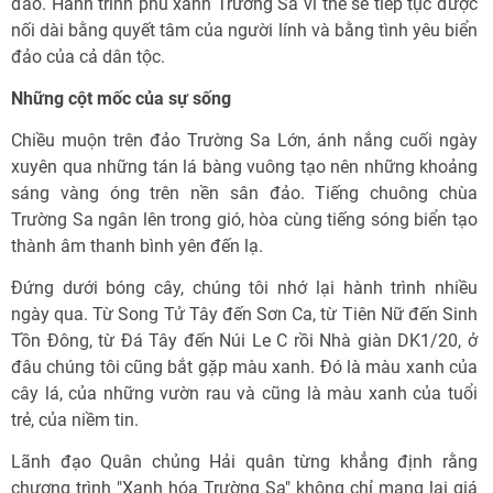
đảo. Hành trình phủ xanh Trường Sa vì thế sẽ tiếp tục được
nối dài bằng quyết tâm của người lính và bằng tình yêu biển
đảo của cả dân tộc.
Những cột mốc của sự sống
Chiều muộn trên đảo Trường Sa Lớn, ánh nắng cuối ngày
xuyên qua những tán lá bàng vuông tạo nên những khoảng
sáng vàng óng trên nền sân đảo. Tiếng chuông chùa
Trường Sa ngân lên trong gió, hòa cùng tiếng sóng biển tạo
thành âm thanh bình yên đến lạ.
Đứng dưới bóng cây, chúng tôi nhớ lại hành trình nhiều
ngày qua. Từ Song Tử Tây đến Sơn Ca, từ Tiên Nữ đến Sinh
Tồn Đông, từ Đá Tây đến Núi Le C rồi Nhà giàn DK1/20, ở
đâu chúng tôi cũng bắt gặp màu xanh. Đó là màu xanh của
cây lá, của những vườn rau và cũng là màu xanh của tuổi
trẻ, của niềm tin.
Lãnh đạo Quân chủng Hải quân từng khẳng định rằng
chương trình "Xanh hóa Trường Sa" không chỉ mang lại giá