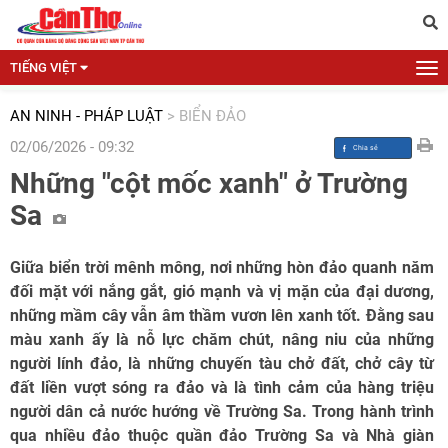
TIẾNG VIỆT
AN NINH - PHÁP LUẬT
>
BIỂN ĐẢO
02/06/2026 - 09:32
Những "cột mốc xanh" ở Trường
Sa
Giữa biển trời mênh mông, nơi những hòn đảo quanh năm
đối mặt với nắng gắt, gió mạnh và vị mặn của đại dương,
những mầm cây vẫn âm thầm vươn lên xanh tốt. Đằng sau
màu xanh ấy là nỗ lực chăm chút, nâng niu của những
người lính đảo, là những chuyến tàu chở đất, chở cây từ
đất liền vượt sóng ra đảo và là tình cảm của hàng triệu
người dân cả nước hướng về Trường Sa. Trong hành trình
qua nhiều đảo thuộc quần đảo Trường Sa và Nhà giàn