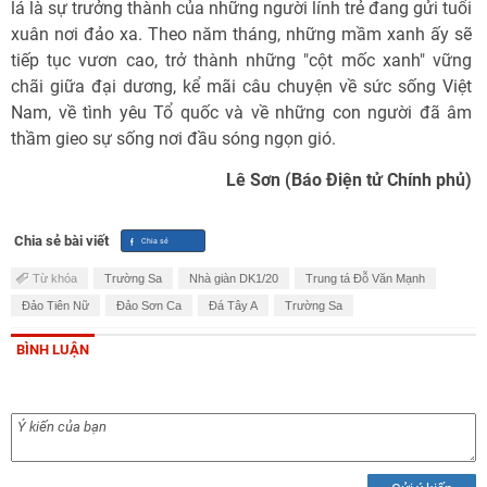
lá là sự trưởng thành của những người lính trẻ đang gửi tuổi
xuân nơi đảo xa. Theo năm tháng, những mầm xanh ấy sẽ
tiếp tục vươn cao, trở thành những "cột mốc xanh" vững
chãi giữa đại dương, kể mãi câu chuyện về sức sống Việt
Nam, về tình yêu Tổ quốc và về những con người đã âm
thầm gieo sự sống nơi đầu sóng ngọn gió.
Lê Sơn (Báo Điện tử Chính phủ)
Chia sẻ bài viết
Từ khóa
Trường Sa
Nhà giàn DK1/20
Trung tá Đỗ Văn Mạnh
Đảo Tiên Nữ
Đảo Sơn Ca
Đá Tây A
Trường Sa
BÌNH LUẬN