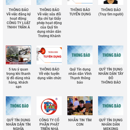
THÔNG BÁO
THÔNG BÁO
THÔNG BÁO
THÔNG BÁO
Về việc đăng ký
Về việc sửa đổi
TUYỂN DỤNG
(Truy tìm người)
hoạt động:
địa chỉ tại Giấy
CÔNG TY LUẬT
phép họat động
TNHH TRẦN Á
của Quỹ tín
dụng nhân dân
Trường Khánh
5 lưu ý quan
THÔNG BÁO
Quỹ Tín dụng
QUỸ TÍN DỤNG
trọng khi thanh
Về việc tuyển
nhân dân Vĩnh
NHÂN DÂN TÂY
lý đồ dùng nhà
dụng viên chức
Thạnh thông
ĐÔ
hàng, khách
báo
THÔNG BÁO
sạn
QUỸ TÍN DỤNG
CÔNG TY CỔ
NHẮN TIN TÌM
QUỸ TÍN DỤNG
NHÂN DÂN TÍN
PHẦN PHÁT
CON
NHÂN DÂN
NGHĨA
TRIỂN NHÀ
MEKONG