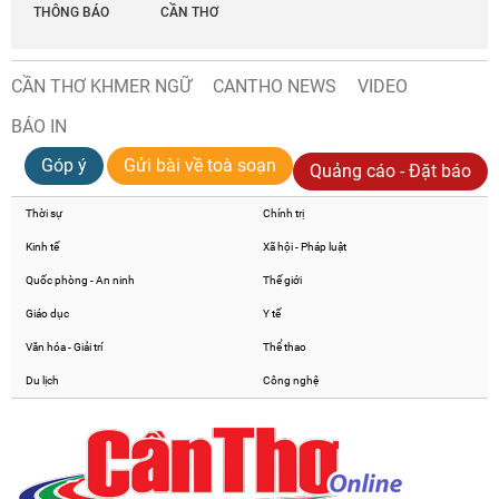
THÔNG BÁO
CẦN THƠ
CẦN THƠ KHMER NGỮ
CANTHO NEWS
VIDEO
BÁO IN
Góp ý
Gửi bài về toà soạn
Quảng cáo - Đặt báo
Thời sự
Chính trị
Kinh tế
Xã hội - Pháp luật
Quốc phòng - An ninh
Thế giới
Giáo dục
Y tế
Văn hóa - Giải trí
Thể thao
Du lịch
Công nghệ