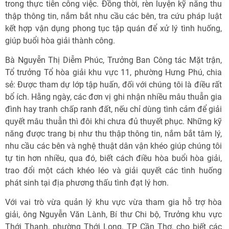
trong thực tiễn công việc. Đồng thời, rèn luyện kỹ năng thu
thập thông tin, nắm bắt nhu cầu các bên, tra cứu pháp luật
kết hợp vận dụng phong tục tập quán để xử lý tình huống,
giúp buổi hòa giải thành công.
Bà Nguyễn Thị Diễm Phúc, Trưởng Ban Công tác Mặt trận,
Tổ trưởng Tổ hòa giải khu vực 11, phường Hưng Phú, chia
sẻ: Được tham dự lớp tập huấn, đối với chúng tôi là điều rất
bổ ích. Hằng ngày, các đơn vị ghi nhận nhiều mâu thuẫn gia
đình hay tranh chấp ranh đất, nếu chỉ dùng tình cảm để giải
quyết mâu thuẫn thì đôi khi chưa đủ thuyết phục. Những kỹ
năng được trang bị như thu thập thông tin, nắm bắt tâm lý,
nhu cầu các bên và nghệ thuật dân vận khéo giúp chúng tôi
tự tin hơn nhiều, qua đó, biết cách điều hòa buổi hòa giải,
trao đổi một cách khéo léo và giải quyết các tình huống
phát sinh tại địa phương thấu tình đạt lý hơn.
Với vai trò vừa quản lý khu vực vừa tham gia hỗ trợ hòa
giải, ông Nguyễn Văn Lành, Bí thư Chi bộ, Trưởng khu vực
Thới Thạnh, phường Thới Long, TP Cần Thơ, cho biết các