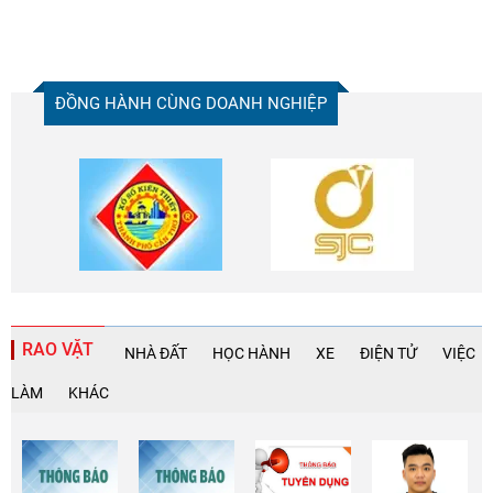
ĐỒNG HÀNH CÙNG DOANH NGHIỆP
RAO VẶT
NHÀ ĐẤT
HỌC HÀNH
XE
ĐIỆN TỬ
VIỆC
LÀM
KHÁC