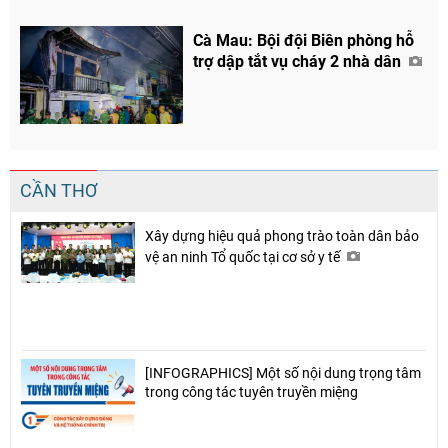
Cà Mau: Bội đội Biên phòng hỗ
trợ dập tắt vụ cháy 2 nhà dân
CẦN THƠ
Xây dựng hiệu quả phong trào toàn dân bảo
vệ an ninh Tổ quốc tại cơ sở y tế
[INFOGRAPHICS] Một số nội dung trọng tâm
trong công tác tuyên truyền miệng