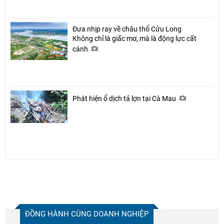
Đưa nhịp ray về châu thổ Cửu Long
Không chỉ là giấc mơ, mà là động lực cất
cánh
Phát hiện ổ dịch tả lợn tại Cà Mau
ĐỒNG HÀNH CÙNG DOANH NGHIỆP