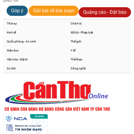
BÁO IN
Góp ý
Gửi bài về toà soạn
Quảng cáo - Đặt báo
Thời sự
Chính trị
Kinh tế
Xã hội - Pháp luật
Quốc phòng - An ninh
Thế giới
Giáo dục
Y tế
Văn hóa - Giải trí
Thể thao
Du lịch
Công nghệ