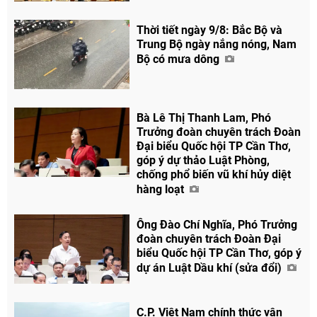
Thời tiết ngày 9/8: Bắc Bộ và
Chia sẻ
Trung Bộ ngày nắng nóng, Nam
Facebook
Bộ có mưa dông
Bà Lê Thị Thanh Lam, Phó
Trưởng đoàn chuyên trách Đoàn
Đại biểu Quốc hội TP Cần Thơ,
góp ý dự thảo Luật Phòng,
chống phổ biến vũ khí hủy diệt
hàng loạt
Ông Đào Chí Nghĩa, Phó Trưởng
đoàn chuyên trách Đoàn Đại
biểu Quốc hội TP Cần Thơ, góp ý
dự án Luật Dầu khí (sửa đổi)
C.P. Việt Nam chính thức vận