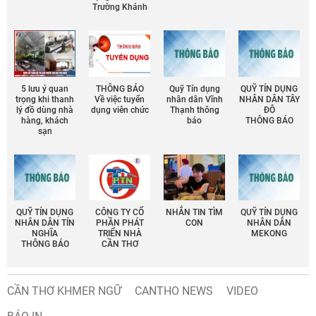
Trường Khánh
5 lưu ý quan
THÔNG BÁO
Quỹ Tín dụng
QUỸ TÍN DỤNG
trọng khi thanh
Về việc tuyển
nhân dân Vĩnh
NHÂN DÂN TÂY
lý đồ dùng nhà
dụng viên chức
Thạnh thông
ĐÔ
hàng, khách
báo
THÔNG BÁO
sạn
QUỸ TÍN DỤNG
CÔNG TY CỔ
NHẮN TIN TÌM
QUỸ TÍN DỤNG
NHÂN DÂN TÍN
PHẦN PHÁT
CON
NHÂN DÂN
NGHĨA
TRIỂN NHÀ
MEKONG
THÔNG BÁO
CẦN THƠ
CẦN THƠ KHMER NGỮ
CANTHO NEWS
VIDEO