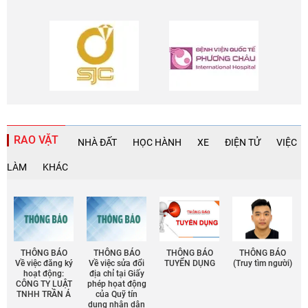
RAO VẶT
NHÀ ĐẤT
HỌC HÀNH
XE
ĐIỆN TỬ
VIỆC
LÀM
KHÁC
THÔNG BÁO
THÔNG BÁO
THÔNG BÁO
THÔNG BÁO
Về việc đăng ký
Về việc sửa đổi
TUYỂN DỤNG
(Truy tìm người)
hoạt động:
địa chỉ tại Giấy
CÔNG TY LUẬT
phép họat động
TNHH TRẦN Á
của Quỹ tín
dụng nhân dân