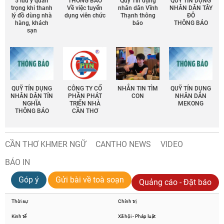
5 lưu ý quan
THÔNG BÁO
Quỹ Tín dụng
QUỸ TÍN DỤNG
trọng khi thanh
Về việc tuyển
nhân dân Vĩnh
NHÂN DÂN TÂY
lý đồ dùng nhà
dụng viên chức
Thạnh thông
ĐÔ
hàng, khách
báo
THÔNG BÁO
sạn
QUỸ TÍN DỤNG
CÔNG TY CỔ
NHẮN TIN TÌM
QUỸ TÍN DỤNG
NHÂN DÂN TÍN
PHẦN PHÁT
CON
NHÂN DÂN
NGHĨA
TRIỂN NHÀ
MEKONG
THÔNG BÁO
CẦN THƠ
CẦN THƠ KHMER NGỮ
CANTHO NEWS
VIDEO
BÁO IN
Góp ý
Gửi bài về toà soạn
Quảng cáo - Đặt báo
Thời sự
Chính trị
Kinh tế
Xã hội - Pháp luật