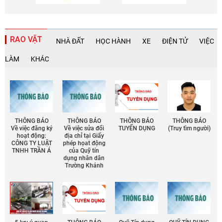
RAO VẶT
NHÀ ĐẤT
HỌC HÀNH
XE
ĐIỆN TỬ
VIỆC
LÀM
KHÁC
THÔNG BÁO
THÔNG BÁO
THÔNG BÁO
THÔNG BÁO
Về việc đăng ký
Về việc sửa đổi
TUYỂN DỤNG
(Truy tìm người)
hoạt động:
địa chỉ tại Giấy
CÔNG TY LUẬT
phép họat động
TNHH TRẦN Á
của Quỹ tín
dụng nhân dân
Trường Khánh