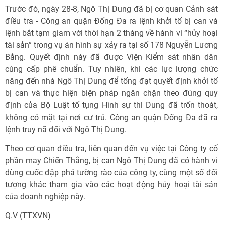
Trước đó, ngày 28-8, Ngô Thị Dung đã bị cơ quan Cảnh sát
điều tra - Công an quận Đống Đa ra lệnh khởi tố bị can và
lệnh bắt tạm giam với thời hạn 2 tháng về hành vi “hủy hoại
tài sản” trong vụ án hình sự xảy ra tại số 178 Nguyễn Lương
Bằng. Quyết định này đã được Viện Kiểm sát nhân dân
cùng cấp phê chuẩn. Tuy nhiên, khi các lực lượng chức
năng đến nhà Ngô Thị Dung để tống đạt quyết định khởi tố
bị can và thực hiện biện pháp ngăn chặn theo đúng quy
định của Bộ Luật tố tụng Hình sự thì Dung đã trốn thoát,
không có mặt tại nơi cư trú. Công an quận Đống Đa đã ra
lệnh truy nã đối với Ngô Thị Dung.
Theo cơ quan điều tra, liên quan đến vụ việc tại Công ty cổ
phần may Chiến Thắng, bị can Ngô Thị Dung đã có hành vi
dùng cuốc đập phá tường rào của công ty, cùng một số đối
tượng khác tham gia vào các hoạt động hủy hoại tài sản
của doanh nghiệp này.
Q.V (TTXVN)