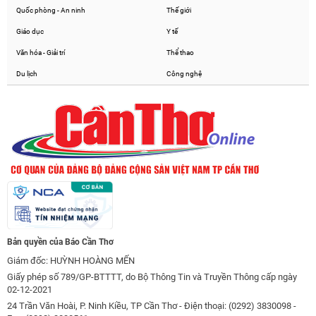
Quốc phòng - An ninh
Thế giới
Giáo dục
Y tế
Văn hóa - Giải trí
Thể thao
Du lịch
Công nghệ
Bản quyền của Báo Cần Thơ
Giám đốc: HUỲNH HOÀNG MẾN
Giấy phép số 789/GP-BTTTT, do Bộ Thông Tin và Truyền Thông cấp ngày
02-12-2021
24 Trần Văn Hoài, P. Ninh Kiều, TP Cần Thơ - Điện thoại: (0292) 3830098 -