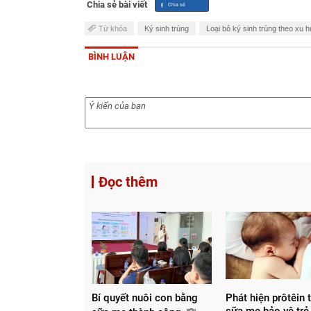
Chia sẻ bài viết
Từ khóa
Ký sinh trùng
Loại bỏ ký sinh trùng theo xu
BÌNH LUẬN
Đọc thêm
Bí quyết nuôi con bằng
Phát hiện prôtêin 
sữa mẹ bảo vệ trẻ