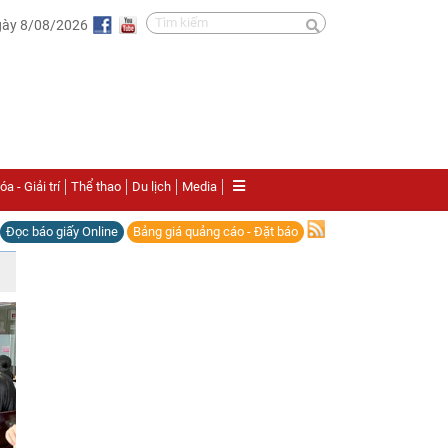
gày 8/08/2026
a - Giải trí
Thể thao
Du lịch
Media
Đọc báo giấy Online
Bảng giá quảng cáo - Đặt báo