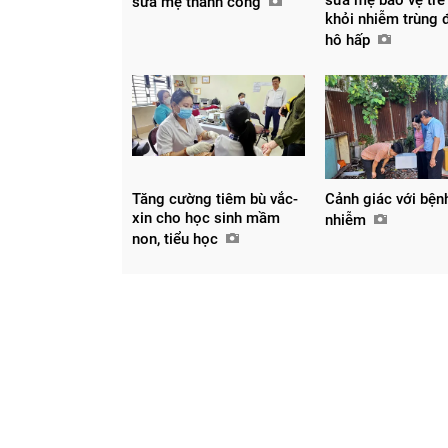
sữa mẹ thành công
khỏi nhiễm trùng
hô hấp
Tăng cường tiêm bù vắc-
Cảnh giác với bện
xin cho học sinh mầm
nhiễm
non, tiểu học