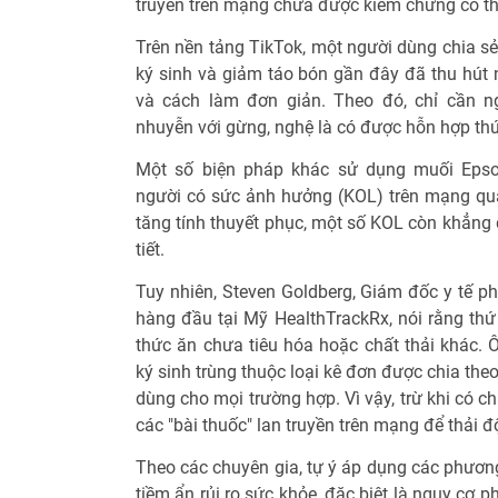
truyền trên mạng chưa được kiểm chứng có th
Trên nền tảng TikTok, một người dùng chia sẻ 
ký sinh và giảm táo bón gần đây đã thu hút 
và cách làm đơn giản. Theo đó, chỉ cần 
nhuyễn với gừng, nghệ là có được hỗn hợp thứ
Một số biện pháp khác sử dụng muối Epso
người có sức ảnh hưởng (KOL) trên mạng qu
tăng tính thuyết phục, một số KOL còn khẳng 
tiết.
Tuy nhiên, Steven Goldberg, Giám đốc y tế p
hàng đầu tại Mỹ HealthTrackRx, nói rằng thứ 
thức ăn chưa tiêu hóa hoặc chất thải khác. Ô
ký sinh trùng thuộc loại kê đơn được chia th
dùng cho mọi trường hợp. Vì vậy, trừ khi có c
các "bài thuốc" lan truyền trên mạng để thải đ
Theo các chuyên gia, tự ý áp dụng các phương
tiềm ẩn rủi ro sức khỏe, đặc biệt là nguy cơ 