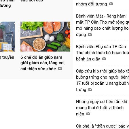
nhóm đối tượng
 đường
Bệnh viện Mắt - Răng hàm
mặt TP Cần Thơ mở rộng q
mô nâng cao chất lượng ho
động
Bệnh viện Phụ sản TP Cần
Thơ chính thức bỏ hoàn to
h truyền
6 chế độ ăn giúp nam
bệnh án giấy
giới giảm cân, tăng cơ,
cải thiện sức khỏe
Cấp cứu kịp thời giúp bảo t
buồng trứng cho người bện
17 tuổi bị xoắn u nang buồ
trứng
Những nguy cơ tiềm ẩn khi
mang thai ở tuổi vị thành
niên
Cà phê là "thần dược" bảo 