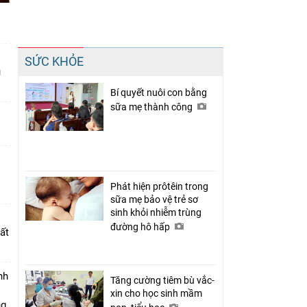
Chia sẻ
SỨC KHỎE
Facebook
u
Bí quyết nuôi con bằng
sữa mẹ thành công
Phát hiện prôtêin trong
sữa mẹ bảo vệ trẻ sơ
sinh khỏi nhiễm trùng
đường hô hấp
ất
nh
Tăng cường tiêm bù vắc-
xin cho học sinh mầm
ng