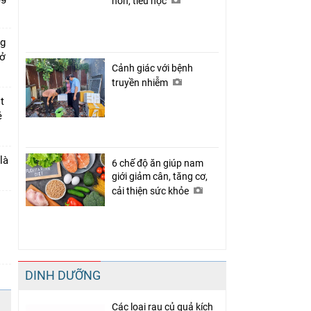
non, tiểu học
ng
 ở
Cảnh giác với bệnh
truyền nhiễm
t
ẻ
là
6 chế độ ăn giúp nam
giới giảm cân, tăng cơ,
cải thiện sức khỏe
DINH DƯỠNG
Các loại rau củ quả kích