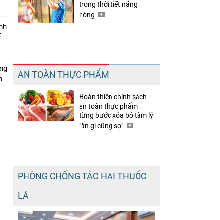
trong thời tiết nắng
nóng
inh
ế
ăng
AN TOÀN THỰC PHẨM
h
Hoàn thiện chính sách
an toàn thực phẩm,
từng bước xóa bỏ tâm lý
"ăn gì cũng sợ"
PHÒNG CHỐNG TÁC HẠI THUỐC
LÁ