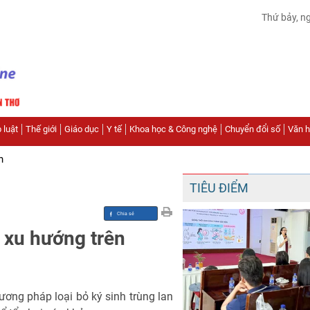
Thứ bảy, n
 luật
Thế giới
Giáo dục
Y tế
Khoa học & Công nghệ
Chuyển đổi số
Văn hó
n
TIÊU ĐIỂM
o xu hướng trên
ơng pháp loại bỏ ký sinh trùng lan