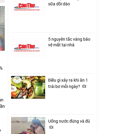
sữa dồi dào
5 nguyên tắc vàng bảo
vệ mắt tại nhà
0%
Điều gì xảy ra khi ăn 1
trái bơ mỗi ngày?
án
Cần
Uống nước đúng và đủ
7