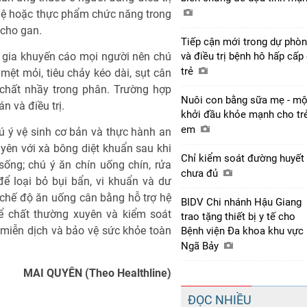
nghệ hoặc thực phẩm chức năng trong
 cho gan.
Tiếp cận mới trong dự phò
n gia khuyến cáo mọi người nên chú
và điều trị bệnh hô hấp cấp
trẻ
mệt mỏi, tiêu chảy kéo dài, sụt cân
 chất nhầy trong phân. Trường hợp
Nuôi con bằng sữa mẹ - mộ
n và điều trị.
khởi đầu khỏe mạnh cho tr
em
ú ý vệ sinh cơ bản và thực hành an
ên với xà bông diệt khuẩn sau khi
Chỉ kiểm soát đường huyết 
t sống; chú ý ăn chín uống chín, rửa
chưa đủ
để loại bỏ bụi bẩn, vi khuẩn và dư
chế độ ăn uống cân bằng hỗ trợ hệ
BIDV Chi nhánh Hậu Giang
ể chất thường xuyên và kiểm soát
trao tặng thiết bị y tế cho
miễn dịch và bảo vệ sức khỏe toàn
Bệnh viện Đa khoa khu vực
Ngã Bảy
MAI QUYÊN (Theo Healthline)
ĐỌC NHIỀU