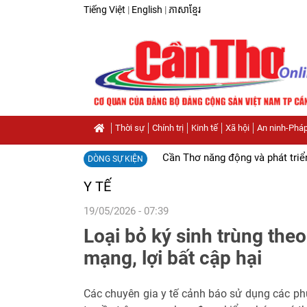
Tiếng Việt
|
English
|
ភាសាខ្មែរ
Thời sự
Chính trị
Kinh tế
Xã hội
An ninh-Pháp
Cần Thơ năng động và phát triể
DÒNG SỰ KIỆN
Y TẾ
19/05/2026 - 07:39
Loại bỏ ký sinh trùng the
mạng, lợi bất cập hại
Các chuyên gia y tế cảnh báo sử dụng các phư