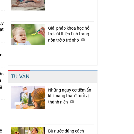
uy
Giải pháp khoa học hỗ
ạt
trợ cải thiện tình trạng
nôn trớ ở trẻ nhỏ
àn
ồn
TƯ VẤN
h
ng
Những nguy cơ tiềm ẩn
khi mang thai ở tuổi vị
thành niên
vệ
Bù nước đúng cách