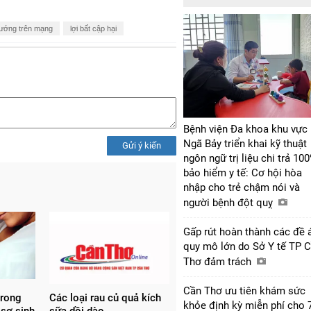
 hướng trên mạng
lợi bất cập hại
Bệnh viện Đa khoa khu vực
Ngã Bảy triển khai kỹ thuật
Gửi ý kiến
ngôn ngữ trị liệu chi trả 10
bảo hiểm y tế: Cơ hội hòa
nhập cho trẻ chậm nói và
người bệnh đột quỵ
Gấp rút hoàn thành các đề 
quy mô lớn do Sở Y tế TP 
Thơ đảm trách
Cần Thơ ưu tiên khám sức
trong
Các loại rau củ quả kích
khỏe định kỳ miễn phí cho 
 sơ sinh
sữa dồi dào