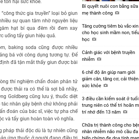
ể tổn hại sức khỏe.
Bí quyết nuôi con bằng sữa
“công thức gia truyền” loại bỏ giun
mẹ thành công
nhiều sự quan tâm nhờ nguyên liệu
Tăng cường tiêm bù vắc-xin
ngâm hạt bí qua đêm rồi đem xay
cho học sinh mầm non, tiể
c uống tẩy giun hiệu quả.
học
m, baking soda cũng được nhiều
Cảnh giác với bệnh truyền
ảng bá với công dụng tương tự. Để
nhiễm
định đã tận mắt thấy giun được bài
6 chế độ ăn giúp nam giới
giảm cân, tăng cơ, cải thiện
hòng thí nghiệm chẩn đoán phân tử
sức khỏe
được thải ra có thể là sợi bã nhầy,
ng Goldberg cũng lưu ý, thuốc diệt
3 điều cần kiểm soát ở tuổi
eo tác nhân gây bệnh chứ không phải
trung niên có thể trì hoãn m
hẩn đoán của bác sĩ, việc tự pha chế
trí nhớ đến 13 năm
ộc và tẩy giun hoàn toàn vô nghĩa.
Chữa trị thành công cho bệ
 pháp thải độc dù là tự nhiên cũng
nhân nhiễm não mô cầu đa
phản ứng thuốc ở người đang điều trị
biến chứng đe dọa tính mạ