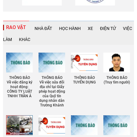
RAO VẶT
NHÀ ĐẤT
HỌC HÀNH
XE
ĐIỆN TỬ
VIỆC
LÀM
KHÁC
THÔNG BÁO
THÔNG BÁO
THÔNG BÁO
THÔNG BÁO
Về việc đăng ký
Về việc sửa đổi
TUYỂN DỤNG
(Truy tìm người)
hoạt động:
địa chỉ tại Giấy
CÔNG TY LUẬT
phép họat động
TNHH TRẦN Á
của Quỹ tín
dụng nhân dân
Trường Khánh