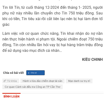
Tin lời Tín, từ cuối tháng 12-2024 đến tháng 1- 2025, người
phụ nữ này nhiều lần chuyển cho Tín 750 triệu đồng. Sau
khi có tiền, Tín tiêu xài rồi cắt liên lạc nên bị hại làm đơn tố
giác
Làm việc với cơ quan chức năng, Tín khai nhận do nợ nần
nên thực hiện hành vi phạm tội. Ngoài chiếm đoạt 750 triệu
đồng, Tín còn nhiều lần hỏi vay bị hại hàng trăm triệu đồng
để sử dụng vào mục đích cá nhân…
KIỀU CHINH
Chia sẻ bài viết
Từ khóa
Hành vi lừa đảo chiếm đoạt tài sản
Mạo danh sư trụ trì
Cơ quan Cảnh sát điều tra Công an TP Cần Thơ
BÌNH LUẬN