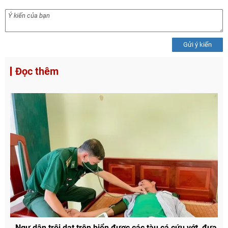
Gửi ý kiến
Đọc thêm
Ngư dân trôi dạt trên biển được các tàu cá cứu vớt, đưa