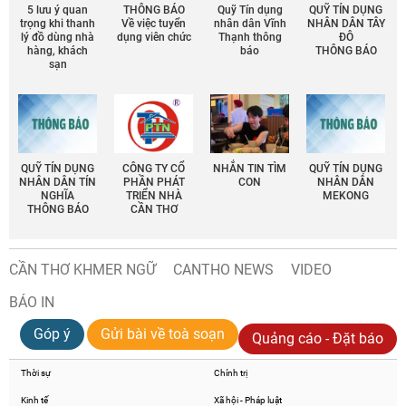
5 lưu ý quan
THÔNG BÁO
Quỹ Tín dụng
QUỸ TÍN DỤNG
trọng khi thanh
Về việc tuyển
nhân dân Vĩnh
NHÂN DÂN TÂY
lý đồ dùng nhà
dụng viên chức
Thạnh thông
ĐÔ
hàng, khách
báo
THÔNG BÁO
sạn
QUỸ TÍN DỤNG
CÔNG TY CỔ
NHẮN TIN TÌM
QUỸ TÍN DỤNG
NHÂN DÂN TÍN
PHẦN PHÁT
CON
NHÂN DÂN
NGHĨA
TRIỂN NHÀ
MEKONG
THÔNG BÁO
CẦN THƠ
CẦN THƠ KHMER NGỮ
CANTHO NEWS
VIDEO
BÁO IN
Góp ý
Gửi bài về toà soạn
Quảng cáo - Đặt báo
Thời sự
Chính trị
Kinh tế
Xã hội - Pháp luật