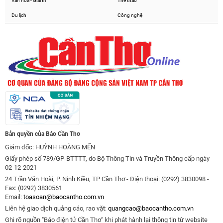
Văn hóa - Giải trí
Thể thao
Du lịch
Công nghệ
Bản quyền của Báo Cần Thơ
Giám đốc: HUỲNH HOÀNG MẾN
Giấy phép số 789/GP-BTTTT, do Bộ Thông Tin và Truyền Thông cấp ngày
02-12-2021
24 Trần Văn Hoài, P. Ninh Kiều, TP Cần Thơ - Điện thoại: (0292) 3830098 -
Fax: (0292) 3830561
Email:
toasoan@baocantho.com.vn
Liên hệ giao dịch quảng cáo, rao vặt:
quangcao@baocantho.com.vn
Ghi rõ nguồn "Báo điện tử Cần Thơ" khi phát hành lại thông tin từ website