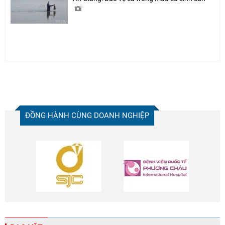
ĐỒNG HÀNH CÙNG DOANH NGHIỆP