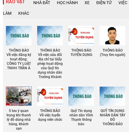
RAO VẶT
NHÀ ĐẤT
HỌC HÀNH
XE
ĐIỆN TỬ
VIỆC
LÀM
KHÁC
THÔNG BÁO
THÔNG BÁO
THÔNG BÁO
THÔNG BÁO
Về việc đăng ký
Về việc sửa đổi
TUYỂN DỤNG
(Truy tìm người)
hoạt động:
địa chỉ tại Giấy
CÔNG TY LUẬT
phép họat động
TNHH TRẦN Á
của Quỹ tín
dụng nhân dân
Trường Khánh
5 lưu ý quan
THÔNG BÁO
Quỹ Tín dụng
QUỸ TÍN DỤNG
trọng khi thanh
Về việc tuyển
nhân dân Vĩnh
NHÂN DÂN TÂY
lý đồ dùng nhà
dụng viên chức
Thạnh thông
ĐÔ
hàng, khách
báo
THÔNG BÁO
sạn