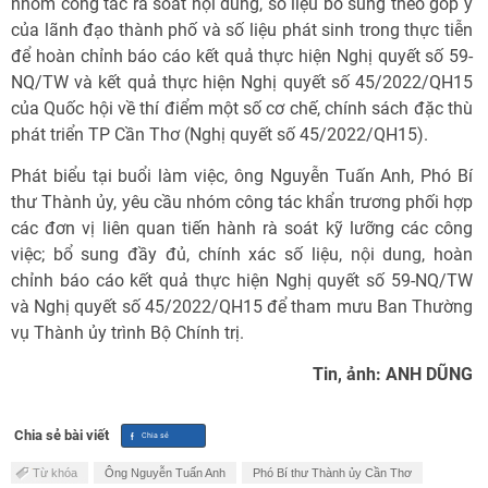
nhóm công tác rà soát nội dung, số liệu bổ sung theo góp ý
của lãnh đạo thành phố và số liệu phát sinh trong thực tiễn
để hoàn chỉnh báo cáo kết quả thực hiện Nghị quyết số 59-
NQ/TW và kết quả thực hiện Nghị quyết số 45/2022/QH15
của Quốc hội về thí điểm một số cơ chế, chính sách đặc thù
phát triển TP Cần Thơ (Nghị quyết số 45/2022/QH15).
Phát biểu tại buổi làm việc, ông Nguyễn Tuấn Anh, Phó Bí
thư Thành ủy, yêu cầu nhóm công tác khẩn trương phối hợp
các đơn vị liên quan tiến hành rà soát kỹ lưỡng các công
việc; bổ sung đầy đủ, chính xác số liệu, nội dung, hoàn
chỉnh báo cáo kết quả thực hiện Nghị quyết số 59-NQ/TW
và Nghị quyết số 45/2022/QH15 để tham mưu Ban Thường
vụ Thành ủy trình Bộ Chính trị.
Tin, ảnh: ANH DŨNG
Chia sẻ bài viết
Từ khóa
Ông Nguyễn Tuấn Anh
Phó Bí thư Thành ủy Cần Thơ