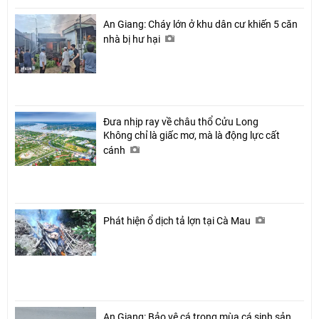
An Giang: Cháy lớn ở khu dân cư khiến 5 căn
nhà bị hư hại
Đưa nhịp ray về châu thổ Cửu Long
Không chỉ là giấc mơ, mà là động lực cất
cánh
Phát hiện ổ dịch tả lợn tại Cà Mau
An Giang: Bảo vệ cá trong mùa cá sinh sản