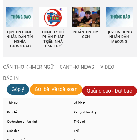
QUỸ TÍN DỤNG
CÔNG TY CỔ
NHẮN TIN TÌM
QUỸ TÍN DỤNG
NHÂN DÂN TÍN
PHẦN PHÁT
CON
NHÂN DÂN
NGHĨA
TRIỂN NHÀ
MEKONG
THÔNG BÁO
CẦN THƠ
CẦN THƠ KHMER NGỮ
CANTHO NEWS
VIDEO
BÁO IN
Góp ý
Gửi bài về toà soạn
Quảng cáo - Đặt báo
Thời sự
Chính trị
Kinh tế
Xã hội - Pháp luật
Quốc phòng - An ninh
Thế giới
Giáo dục
Y tế