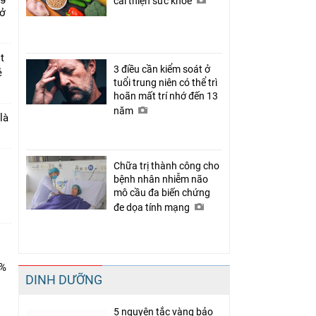
cải thiện sức khỏe
 ở
t
3 điều cần kiểm soát ở
ẻ
tuổi trung niên có thể trì
hoãn mất trí nhớ đến 13
năm
là
Chữa trị thành công cho
bệnh nhân nhiễm não
mô cầu đa biến chứng
đe dọa tính mạng
0%
DINH DƯỠNG
5 nguyên tắc vàng bảo