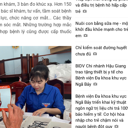
àn khám, 3 bàn đo khúc xạ. Hơn 150
và điều trị bệnh hô hấp cấp
bác sĩ khám, tư vấn, tầm soát bệnh
trẻ
 lực, chức năng cơ mắt... Các thầy
Nuôi con bằng sữa mẹ - mộ
ăm sóc mắt. Những trường hợp mắc
khởi đầu khỏe mạnh cho tr
g hợp bệnh lý cũng được cấp thuốc
em
Chỉ kiểm soát đường huyết 
chưa đủ
BIDV Chi nhánh Hậu Giang
trao tặng thiết bị y tế cho
Bệnh viện Đa khoa khu vực
Ngã Bảy
Bệnh viện Đa khoa khu vực
Ngã Bảy triển khai kỹ thuật
ngôn ngữ trị liệu chi trả 10
bảo hiểm y tế: Cơ hội hòa
nhập cho trẻ chậm nói và
người bệnh đột quỵ