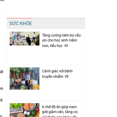
u
Chia sẻ
SỨC KHỎE
Facebook
Tăng cường tiêm bù vắc-
xin cho học sinh mầm
non, tiểu học
Cảnh giác với bệnh
ất
truyền nhiễm
nh
ng
6 chế độ ăn giúp nam
giới giảm cân, tăng cơ,
ng