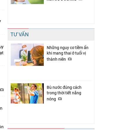
7
TƯ VẤN
uy
Những nguy cơ tiềm ẩn
ạt
khi mang thai ở tuổi vị
thành niên
Bù nước đúng cách
trong thời tiết nắng
nóng
àn
ồn