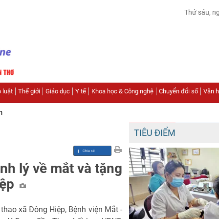
Thứ sáu, n
 luật
Thế giới
Giáo dục
Y tế
Khoa học & Công nghệ
Chuyển đổi số
Văn hó
n
TIÊU ĐIỂM
nh lý về mắt và tặng
iệp
 thao xã Đông Hiệp, Bệnh viện Mắt -