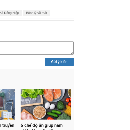
Xã Đông Hiệp
Bệnh lý về mắt
Gửi ý kiến
h truyền
6 chế độ ăn giúp nam