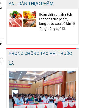
h
AN TOÀN THỰC PHẨM
ng
Hoàn thiện chính sách
an toàn thực phẩm,
từng bước xóa bỏ tâm lý
"ăn gì cũng sợ"
vệ
PHÒNG CHỐNG TÁC HẠI THUỐC
inh
LÁ
ế