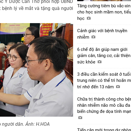
ọc Y Dược Cần Thơ phối hợp UBND
Tăng cường tiêm bù vắc-xin
 bệnh lý về mắt và tặng quà người
cho học sinh mầm non, tiể
học
Cảnh giác với bệnh truyền
nhiễm
6 chế độ ăn giúp nam giới
giảm cân, tăng cơ, cải thiện
sức khỏe
3 điều cần kiểm soát ở tuổi
trung niên có thể trì hoãn m
trí nhớ đến 13 năm
Chữa trị thành công cho bệ
nhân nhiễm não mô cầu đa
biến chứng đe dọa tính mạ
o người dân. Ảnh: H.HOA
Tiếp cận mới trong dự phò