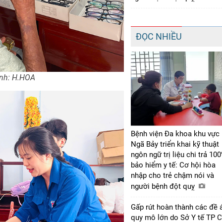
ĐỌC NHIỀU
Ảnh: H.HOA
Bệnh viện Đa khoa khu vực
Ngã Bảy triển khai kỹ thuật
ngôn ngữ trị liệu chi trả 10
bảo hiểm y tế: Cơ hội hòa
nhập cho trẻ chậm nói và
người bệnh đột quỵ
Gấp rút hoàn thành các đề 
quy mô lớn do Sở Y tế TP 