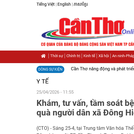
Tiếng Việt
|
English
|
ភាសាខ្មែរ
Thời sự
Chính trị
Kinh tế
Xã hội
An ninh-Pháp
Cần Thơ năng động và phát triể
DÒNG SỰ KIỆN
Y TẾ
25/04/2026 - 11:55
Khám, tư vấn, tầm soát bệ
quà người dân xã Đông H
(CTO) - Sáng 25-4, tại Trung tâm Văn hóa Thể