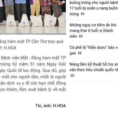
buồng trứng cho người bện
17 tuổi bị xoắn u nang buồ
trứng
Những nguy cơ tiềm ẩn khi
mang thai ở tuổi vị thành
niên
Răng hàm mặt TP Cần Thơ trao quà
Cà phê là "thần dược" bảo 
nh: H.HOA
gan
ở Bệnh viện Mắt - Răng hàm mặt TP
o mừng Kỷ niệm 51 năm Ngày Giải
Nâng tầm kỹ thuật hỗ trợ s
sản theo tiêu chuẩn quốc t
ày Quốc tế lao động. Qua đó, góp
 mắt cho người dân, nhất là người
 cận dịch vụ y tế còn hạn chế; đồng
 lực khám, tầm soát bệnh lý về mắt
Tin, ảnh: H.HOA