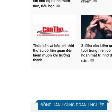
xin cho học sinh mầm
nhiễm
non, tiểu học
Thừa cân và béo phì thời
3 điều cần kiểm s
thơ ấu có liên quan đến
tuổi trung niên có 
hiếm muộn khi trưởng
hoãn mất trí nhớ 
thành
năm
ĐỒNG HÀNH CÙNG DOANH NGHIỆP