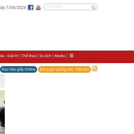
gày 7/08/2026
a - Giải trí
Thể thao
Du lịch
Media
Đọc báo giấy Online
Bảng giá quảng cáo - Đặt báo