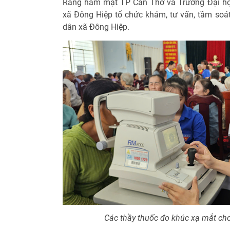
Răng hàm mặt TP Cần Thơ và Trường Đại h
xã Đông Hiệp tổ chức khám, tư vấn, tầm soát
dân xã Đông Hiệp.
Các thầy thuốc đo khúc xạ mắt ch