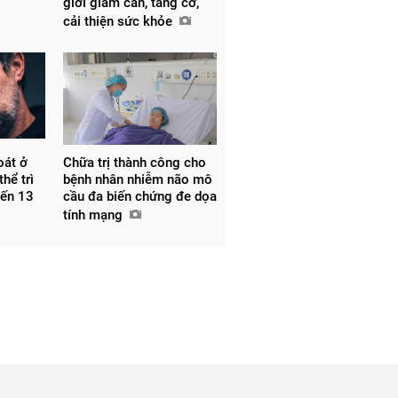
giới giảm cân, tăng cơ,
cải thiện sức khỏe
oát ở
Chữa trị thành công cho
thể trì
bệnh nhân nhiễm não mô
đến 13
cầu đa biến chứng đe dọa
tính mạng