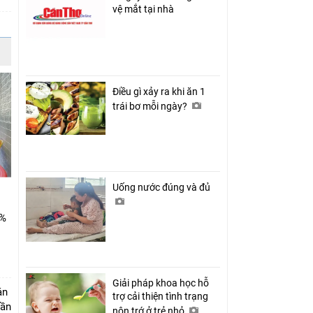
vệ mắt tại nhà
Điều gì xảy ra khi ăn 1
trái bơ mỗi ngày?
Uống nước đúng và đủ
0%
Giải pháp khoa học hỗ
án
trợ cải thiện tình trạng
Cần
nôn trớ ở trẻ nhỏ