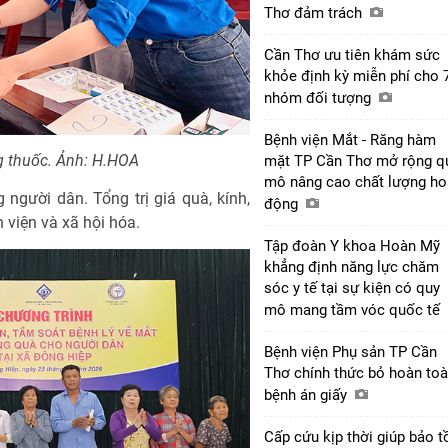
Thơ đảm trách
Cần Thơ ưu tiên khám sức
khỏe định kỳ miễn phí cho 
nhóm đối tượng
Bệnh viện Mắt - Răng hàm
g thuốc. Ảnh: H.HOA
mặt TP Cần Thơ mở rộng q
mô nâng cao chất lượng ho
người dân. Tổng trị giá quà, kính,
động
h viện và xã hội hóa.
Tập đoàn Y khoa Hoàn Mỹ
khẳng định năng lực chăm
sóc y tế tại sự kiện có quy
mô mang tầm vóc quốc tế
Bệnh viện Phụ sản TP Cần
Thơ chính thức bỏ hoàn to
bệnh án giấy
Cấp cứu kịp thời giúp bảo t