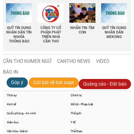
QUỸ TÍN DỤNG
CÔNG TY CỔ
NHẮN TIN TÌM
QUỸ TÍN DỤNG
NHÂN DÂN TÍN
PHẦN PHÁT
CON
NHÂN DÂN
NGHĨA
TRIỂN NHÀ
MEKONG
THÔNG BÁO
CẦN THƠ
CẦN THƠ KHMER NGỮ
CANTHO NEWS
VIDEO
BÁO IN
Góp ý
Gửi bài về toà soạn
Quảng cáo - Đặt báo
Thời sự
Chính trị
Kinh tế
Xã hội - Pháp luật
Quốc phòng - An ninh
Thế giới
Giáo dục
Y tế
Văn hóa - Giải trí
Thể thao