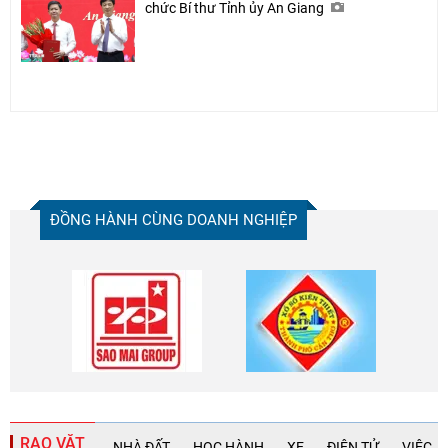
chức Bí thư Tỉnh ủy An Giang
ĐỒNG HÀNH CÙNG DOANH NGHIỆP
RAO VẶT
NHÀ ĐẤT
HỌC HÀNH
XE
ĐIỆN TỬ
VIỆC