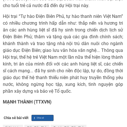
cho tuổi trẻ cả nước đã đến dự Hội trại này.
Hội trại “Tự hào Điện Biên Phủ, tự hào thanh niên Việt Nam”
có nhiều chương trình hấp dẫn như: thắp nến và hương tri
ân các anh hùng liệt sĩ đã hy sinh trong chiến dịch lịch sử
Điện Biên Phủ; thăm và tặng quà các gia đình chính sách;
khánh thành và trao tặng nhà nội trú dân nuôi cho ngành
giáo dục Điện Biên; giao lưu văn hóa văn nghệ... Thông qua
Hội trại, thế hệ trẻ Việt Nam một lần nữa thể hiện lòng thành
kính, tri ân của mình đối với các anh hùng liệt sĩ, các chiến
sĩ cách mạng... đã hy sinh cho nền độc lập, tự do, đồng thời
giáo dục thế hệ thanh thiếu niên phát huy truyền thống yêu
nước, không ngừng học tập, xung kích, tình nguyện góp
phần xây dựng và bảo vệ Tổ quốc.
MẠNH THÀNH (TTXVN)
Chia sẻ bài viết