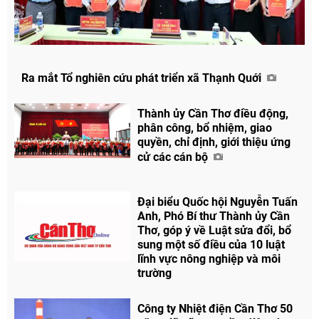
Chia sẻ
Ra mắt Tổ nghiên cứu phát triển xã Thạnh Quới
Facebook
Thành ủy Cần Thơ điều động,
phân công, bổ nhiệm, giao
quyền, chỉ định, giới thiệu ứng
cử các cán bộ
Đại biểu Quốc hội Nguyễn Tuấn
Anh, Phó Bí thư Thành ủy Cần
Thơ, góp ý về Luật sửa đổi, bổ
sung một số điều của 10 luật
lĩnh vực nông nghiệp và môi
trường
Công ty Nhiệt điện Cần Thơ 50