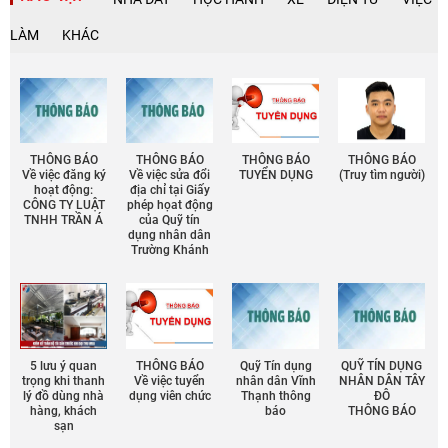
LÀM
KHÁC
THÔNG BÁO
THÔNG BÁO
THÔNG BÁO
THÔNG BÁO
Về việc đăng ký
Về việc sửa đổi
TUYỂN DỤNG
(Truy tìm người)
hoạt động:
địa chỉ tại Giấy
CÔNG TY LUẬT
phép họat động
TNHH TRẦN Á
của Quỹ tín
dụng nhân dân
Trường Khánh
5 lưu ý quan
THÔNG BÁO
Quỹ Tín dụng
QUỸ TÍN DỤNG
trọng khi thanh
Về việc tuyển
nhân dân Vĩnh
NHÂN DÂN TÂY
lý đồ dùng nhà
dụng viên chức
Thạnh thông
ĐÔ
hàng, khách
báo
THÔNG BÁO
sạn