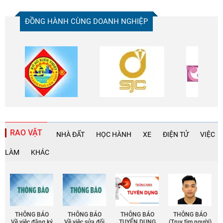
ĐỒNG HÀNH CÙNG DOANH NGHIỆP
RAO VẶT
NHÀ ĐẤT
HỌC HÀNH
XE
ĐIỆN TỬ
VIỆC
LÀM
KHÁC
THÔNG BÁO
THÔNG BÁO
THÔNG BÁO
THÔNG BÁO
Về việc đăng ký
Về việc sửa đổi
TUYỂN DỤNG
(Truy tìm người)