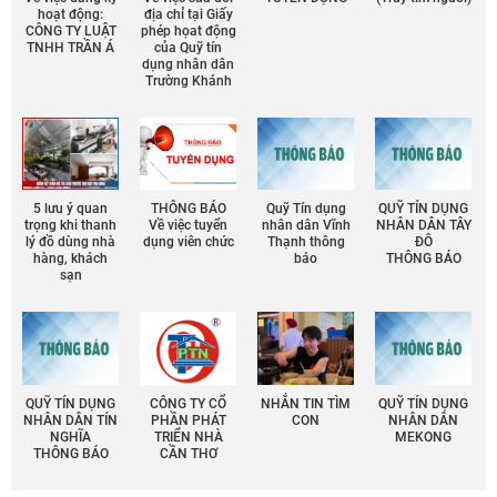
hoạt động:
địa chỉ tại Giấy
CÔNG TY LUẬT
phép họat động
TNHH TRẦN Á
của Quỹ tín
dụng nhân dân
Trường Khánh
5 lưu ý quan
THÔNG BÁO
Quỹ Tín dụng
QUỸ TÍN DỤNG
trọng khi thanh
Về việc tuyển
nhân dân Vĩnh
NHÂN DÂN TÂY
lý đồ dùng nhà
dụng viên chức
Thạnh thông
ĐÔ
hàng, khách
báo
THÔNG BÁO
sạn
QUỸ TÍN DỤNG
CÔNG TY CỔ
NHẮN TIN TÌM
QUỸ TÍN DỤNG
NHÂN DÂN TÍN
PHẦN PHÁT
CON
NHÂN DÂN
NGHĨA
TRIỂN NHÀ
MEKONG
THÔNG BÁO
CẦN THƠ