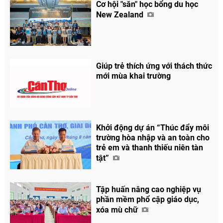
Cơ hội "săn" học bổng du học
New Zealand
Giúp trẻ thích ứng với thách thức
mới mùa khai trường
Chia sẻ
Facebook
Khởi động dự án “Thúc đẩy môi
trường hòa nhập và an toàn cho
trẻ em và thanh thiếu niên tàn
tật”
Tập huấn nâng cao nghiệp vụ
phần mềm phổ cập giáo dục,
xóa mù chữ