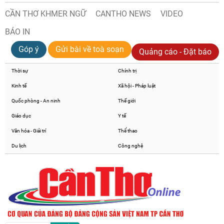
CẦN THƠ KHMER NGỮ
CANTHO NEWS
VIDEO
BÁO IN
Góp ý
Gửi bài về toà soạn
Quảng cáo - Đặt báo
Thời sự
Chính trị
Kinh tế
Xã hội - Pháp luật
Quốc phòng - An ninh
Thế giới
Giáo dục
Y tế
Văn hóa - Giải trí
Thể thao
Du lịch
Công nghệ