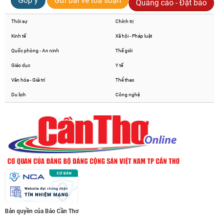
Góp ý
Gửi bài về toà soạn
Quảng cáo - Đặt báo
Thời sự
Chính trị
Kinh tế
Xã hội - Pháp luật
Quốc phòng - An ninh
Thế giới
Giáo dục
Y tế
Văn hóa - Giải trí
Thể thao
Du lịch
Công nghệ
Bản quyền của Báo Cần Thơ