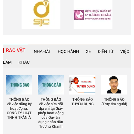
RAO VẶT
NHÀ ĐẤT
HỌC HÀNH
XE
ĐIỆN TỬ
VIỆC
LÀM
KHÁC
THÔNG BÁO
THÔNG BÁO
THÔNG BÁO
THÔNG BÁO
Về việc đăng ký
Về việc sửa đổi
TUYỂN DỤNG
(Truy tìm người)
hoạt động:
địa chỉ tại Giấy
CÔNG TY LUẬT
phép họat động
TNHH TRẦN Á
của Quỹ tín
dụng nhân dân
Trường Khánh