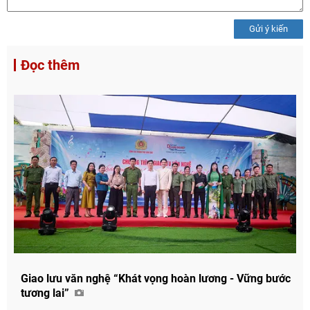
Gửi ý kiến
Đọc thêm
Chia sẻ
Giao lưu văn nghệ “Khát vọng hoàn lương - Vững bước
Facebook
tương lai”