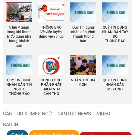
5 lưu ý quan
THÔNG BÁO
Quỹ Tín dụng
QUỸ TÍN DỤNG
trọng khi thanh
Về việc tuyển
nhân dân Vĩnh
NHÂN DÂN TÂY
lý đồ dùng nhà
dụng viên chức
Thạnh thông
ĐÔ
hàng, khách
báo
THÔNG BÁO
sạn
QUỸ TÍN DỤNG
CÔNG TY CỔ
NHẮN TIN TÌM
QUỸ TÍN DỤNG
NHÂN DÂN TÍN
PHẦN PHÁT
CON
NHÂN DÂN
NGHĨA
TRIỂN NHÀ
MEKONG
THÔNG BÁO
CẦN THƠ
CẦN THƠ KHMER NGỮ
CANTHO NEWS
VIDEO
BÁO IN