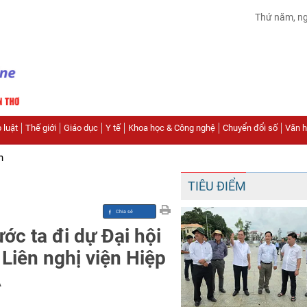
Thứ năm, n
 luật
Thế giới
Giáo dục
Y tế
Khoa học & Công nghệ
Chuyển đổi số
Văn hó
n
TIÊU ĐIỂM
ớc ta đi dự Đại hội
Liên nghị viện Hiệp
Á