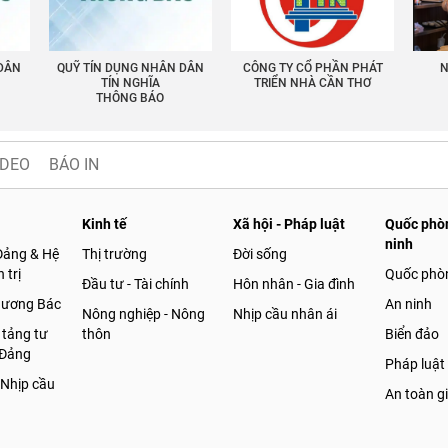
 DÂN
QUỸ TÍN DỤNG NHÂN DÂN
CÔNG TY CỔ PHẦN PHÁT
N
TÍN NGHĨA
TRIỂN NHÀ CẦN THƠ
THÔNG BÁO
IDEO
BÁO IN
Kinh tế
Xã hội - Pháp luật
Quốc phòn
ninh
Đảng & Hệ
Thị trường
Đời sống
 trị
Quốc phò
Đầu tư - Tài chính
Hôn nhân - Gia đình
gương Bác
An ninh
Nông nghiệp - Nông
Nhịp cầu nhân ái
 tảng tư
thôn
Biển đảo
 Đảng
Pháp luật
 Nhịp cầu
An toàn g