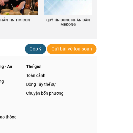
HẮN TIN TÌM CON
QUỸ TÍN DỤNG NHÂN DÂN
MEKONG
Góp ý
Gửi bài về toà soạn
g - An
Thế giới
Toàn cảnh
ng
Đông Tây thế sự
Chuyện bốn phương
iao thông