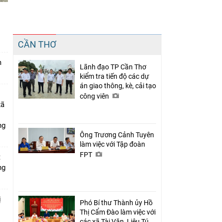
n
Chia sẻ
CẦN THƠ
Facebook
m
Lãnh đạo TP Cần Thơ
kiểm tra tiến độ các dự
án giao thông, kè, cải tạo
công viên
xã
ng
Ông Trương Cảnh Tuyên
làm việc với Tập đoàn
FPT
t
ng
ị
Phó Bí thư Thành ủy Hồ
Thị Cẩm Đào làm việc với
các xã Tài Văn, Liêu Tú,