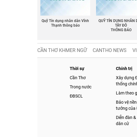
Quỹ Tín dụng nhân dân Vĩnh
QUỸ TÍN DỤNG NHÂN
Thạnh thông báo
TÂY ĐÔ
THÔNG BÁO
CẦN THƠ KHMER NGỮ
CANTHO NEWS
V
Thời sự
Chính trị
Cần Thơ
Xây dựng 
thống chính
Trong nước
Làm theo 
ĐBSCL
Bảo vệ nền
tưởng của
Diễn đàn &
dân cử