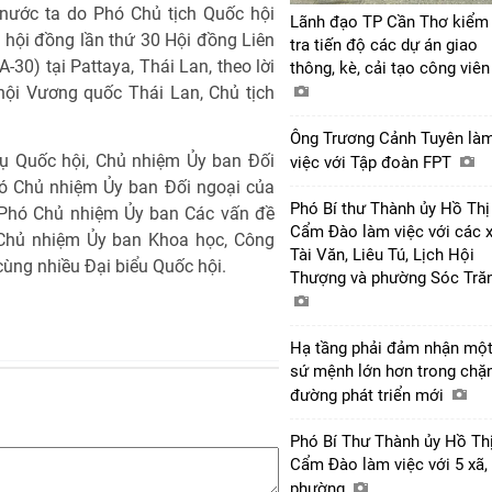
 nước ta do Phó Chủ tịch Quốc hội
Lãnh đạo TP Cần Thơ kiểm
 hội đồng lần thứ 30 Hội đồng Liên
tra tiến độ các dự án giao
30) tại Pattaya, Thái Lan, theo lời
thông, kè, cải tạo công viê
hội Vương quốc Thái Lan, Chủ tịch
Ông Trương Cảnh Tuyên là
ụ Quốc hội, Chủ nhiệm Ủy ban Đối
việc với Tập đoàn FPT
ó Chủ nhiệm Ủy ban Đối ngoại của
Phó Bí thư Thành ủy Hồ Thị
Phó Chủ nhiệm Ủy ban Các vấn đề
Cẩm Đào làm việc với các 
 Chủ nhiệm Ủy ban Khoa học, Công
Tài Văn, Liêu Tú, Lịch Hội
cùng nhiều Đại biểu Quốc hội.
Thượng và phường Sóc Tră
Hạ tầng phải đảm nhận mộ
sứ mệnh lớn hơn trong chặ
đường phát triển mới
Phó Bí Thư Thành ủy Hồ Th
Cẩm Đào làm việc với 5 xã,
phường