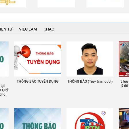
IỆN TỬ
VIỆC LÀM
KHÁC
THÔNG BÁO TUYỂN DỤNG
THÔNG BÁO (Truy tìm người)
5 lưu
 tại
lý đ
a Quỹ
ường