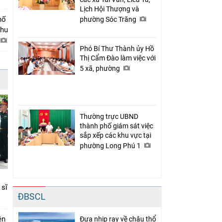
Lịch Hội Thượng và
hố
phường Sóc Trăng
khu
Phó Bí Thư Thành ủy Hồ
Thị Cẩm Đào làm việc với
5 xã, phường
Thường trực UBND
thành phố giám sát việc
sắp xếp các khu vực tại
phường Long Phú 1
 sĩ
ĐBSCL
ên
Đưa nhịp ray về châu thổ