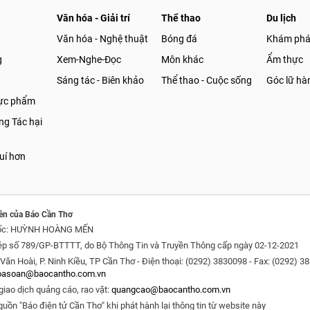
Văn hóa - Giải trí
Thể thao
Du lịch
Văn hóa - Nghệ thuật
Bóng đá
Khám ph
g
Xem-Nghe-Đọc
Môn khác
Ẩm thực
Sáng tác - Biên khảo
Thể thao - Cuộc sống
Góc lữ hà
hực phẩm
g Tác hại
uí hơn
ền của Báo Cần Thơ
ốc: HUỲNH HOÀNG MẾN
ép số 789/GP-BTTTT, do Bộ Thông Tin và Truyền Thông cấp ngày 02-12-2021
Văn Hoài, P. Ninh Kiều, TP Cần Thơ - Điện thoại: (0292) 3830098 - Fax: (0292) 3
oasoan@baocantho.com.vn
giao dịch quảng cáo, rao vặt:
quangcao@baocantho.com.vn
guồn "Báo điện tử Cần Thơ" khi phát hành lại thông tin từ website này