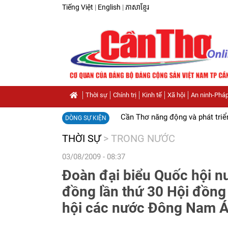
Tiếng Việt
|
English
|
ភាសាខ្មែរ
Thời sự
Chính trị
Kinh tế
Xã hội
An ninh-Pháp
Cần Thơ năng động và phát triể
DÒNG SỰ KIỆN
THỜI SỰ
>
TRONG NƯỚC
03/08/2009 - 08:37
Đoàn đại biểu Quốc hội nư
đồng lần thứ 30 Hội đồng 
hội các nước Đông Nam 