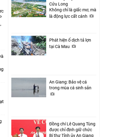
Cửu Long
Không chỉ là giấc mơ, mà
ực
là động lực cất cánh
P
,
i
Phát hiện ổ dịch tả lợn
tại Cà Mau
và
ang
An Giang: Bảo vệ cá
trong mùa cá sinh sản
ạt
g
Đồng chí Lê Quang Tùng
được chỉ định giữ chức
Bí thư Tỉnh ủy An Giang