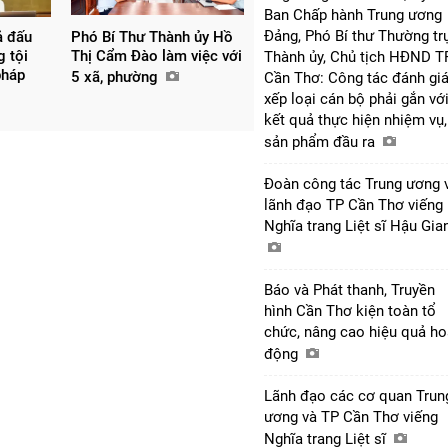
Ban Chấp hành Trung ương
Đảng, Phó Bí thư Thường tr
ả đấu
Phó Bí Thư Thành ủy Hồ
g tội
Thị Cẩm Đào làm việc với
Thành ủy, Chủ tịch HĐND T
pháp
5 xã, phường
Cần Thơ: Công tác đánh giá
xếp loại cán bộ phải gắn vớ
kết quả thực hiện nhiệm vụ,
sản phẩm đầu ra
Đoàn công tác Trung ương 
lãnh đạo TP Cần Thơ viếng
Nghĩa trang Liệt sĩ Hậu Gi
Báo và Phát thanh, Truyền
hình Cần Thơ kiện toàn tổ
chức, nâng cao hiệu quả ho
động
Lãnh đạo các cơ quan Trun
ương và TP Cần Thơ viếng
Nghĩa trang Liệt sĩ