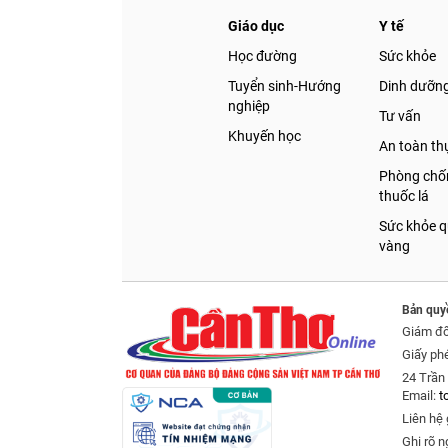
Giáo dục
Y tế
Học đường
Sức khỏe
Tuyển sinh-Hướng
Dinh dưỡn
nghiệp
Tư vấn
Khuyến học
An toàn t
Phòng chốn
thuốc lá
Sức khỏe q
vàng
Bản quy
Giám đ
Giấy ph
24 Trần 
Email:
t
Liên hệ 
Ghi rõ n