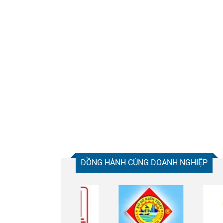
ĐỒNG HÀNH CÙNG DOANH NGHIỆP