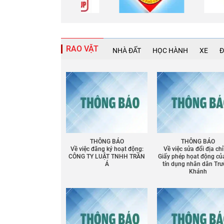
RAO VẶT
NHÀ ĐẤT
HỌC HÀNH
XE
Đ
THÔNG BÁO
THÔNG BÁO
Về việc đăng ký hoạt động:
Về việc sửa đổi địa chỉ
CÔNG TY LUẬT TNHH TRẦN
Giấy phép họat động củ
Á
tín dụng nhân dân Tr
Khánh