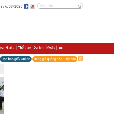
gày 6/08/2026
a - Giải trí
Thể thao
Du lịch
Media
Đọc báo giấy Online
Bảng giá quảng cáo - Đặt báo