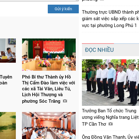
Gửi ý kiến
Thường trực UBND thành p
giám sát việc sắp xếp các 
vực tại phường Long Phú 1
ĐỌC NHIỀU
 Tuyên
Phó Bí thư Thành ủy Hồ
đoàn
Thị Cẩm Đào làm việc với
các xã Tài Văn, Liêu Tú,
Lịch Hội Thượng và
phường Sóc Trăng
Trưởng Ban Tổ chức Trung
ương viếng Nghĩa trang Liệt
TP Cần Thơ
Ông Đồng Văn Thanh, Ủy vi