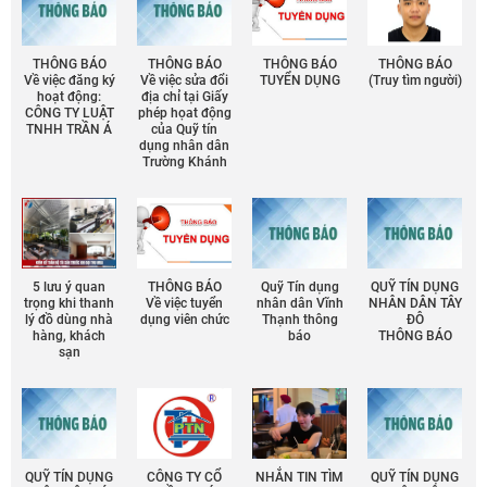
THÔNG BÁO
THÔNG BÁO
THÔNG BÁO
THÔNG BÁO
Về việc đăng ký
Về việc sửa đổi
TUYỂN DỤNG
(Truy tìm người)
hoạt động:
địa chỉ tại Giấy
CÔNG TY LUẬT
phép họat động
TNHH TRẦN Á
của Quỹ tín
dụng nhân dân
Trường Khánh
5 lưu ý quan
THÔNG BÁO
Quỹ Tín dụng
QUỸ TÍN DỤNG
trọng khi thanh
Về việc tuyển
nhân dân Vĩnh
NHÂN DÂN TÂY
lý đồ dùng nhà
dụng viên chức
Thạnh thông
ĐÔ
hàng, khách
báo
THÔNG BÁO
sạn
QUỸ TÍN DỤNG
CÔNG TY CỔ
NHẮN TIN TÌM
QUỸ TÍN DỤNG