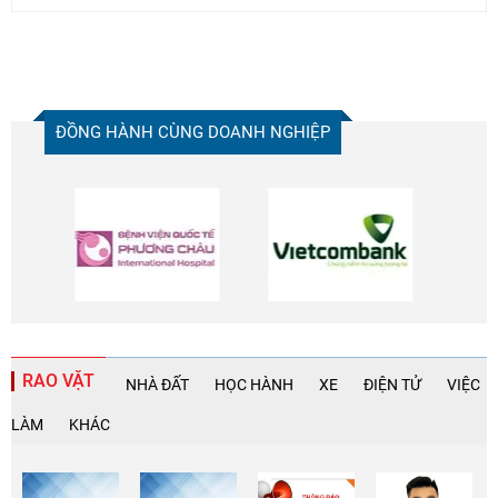
ĐỒNG HÀNH CÙNG DOANH NGHIỆP
RAO VẶT
NHÀ ĐẤT
HỌC HÀNH
XE
ĐIỆN TỬ
VIỆC
LÀM
KHÁC