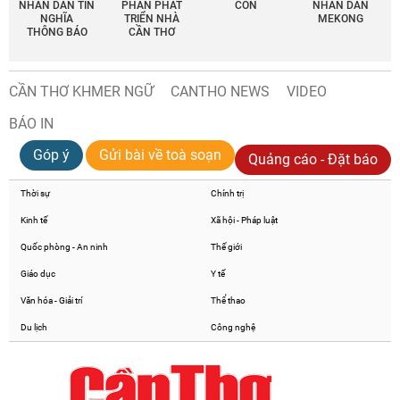
NHÂN DÂN TÍN
PHẦN PHÁT
CON
NHÂN DÂN
NGHĨA
TRIỂN NHÀ
MEKONG
THÔNG BÁO
CẦN THƠ
CẦN THƠ KHMER NGỮ
CANTHO NEWS
VIDEO
BÁO IN
Góp ý
Gửi bài về toà soạn
Quảng cáo - Đặt báo
Thời sự
Chính trị
Kinh tế
Xã hội - Pháp luật
Quốc phòng - An ninh
Thế giới
Giáo dục
Y tế
Văn hóa - Giải trí
Thể thao
Du lịch
Công nghệ