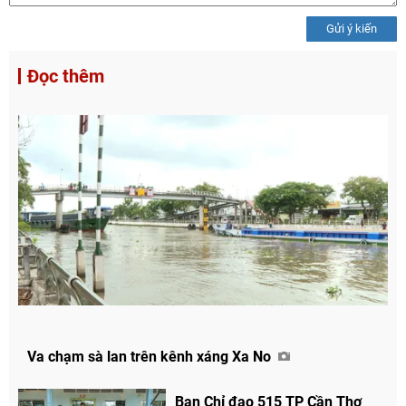
Gửi ý kiến
Đọc thêm
Va chạm sà lan trên kênh xáng Xa No
Ban Chỉ đạo 515 TP Cần Thơ