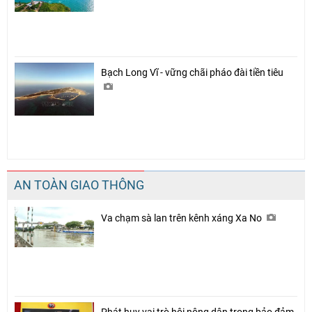
Bạch Long Vĩ - vững chãi pháo đài tiền tiêu
AN TOÀN GIAO THÔNG
Va chạm sà lan trên kênh xáng Xa No
Phát huy vai trò hội nông dân trong bảo đảm