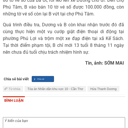
80 tờ vé số của bà Út, rồi leo lên xe Dương chở đi. Đến chợ
Phú Tâm, B vào bán 10 tờ vé số được 100.000 đồng, còn
những tờ vé số còn lại B vứt tại chợ Phú Tâm.
Quá trình điều tra, Dương và B còn khai nhận trước đó đã
cùng thực hiện một vụ cướp giật điện thoại di động tại
phường Phú Lợi và trộm một xe đạp điện tại xã Kế Sách.
Tại thời điểm phạm tội, B chỉ mới 13 tuổi 8 tháng 11 ngày
nên chưa đủ tuổi chịu trách nhiệm hình sự.
Tin, ảnh: SỚM MAI
Chia sẻ bài viết
Từ khóa
Tòa án Nhân dân khu vực 10 - Cần Thơ
Hứa Thanh Dương
BÌNH LUẬN