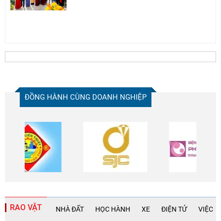
ĐỒNG HÀNH CÙNG DOANH NGHIỆP
RAO VẶT
NHÀ ĐẤT
HỌC HÀNH
XE
ĐIỆN TỬ
VIỆC