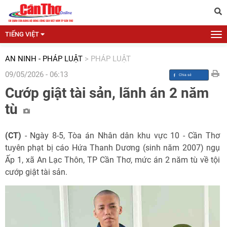
TIẾNG VIỆT
AN NINH - PHÁP LUẬT
>
PHÁP LUẬT
09/05/2026 - 06:13
Cướp giật tài sản, lãnh án 2 năm
tù
(CT)
- Ngày 8-5, Tòa án Nhân dân khu vực 10 - Cần Thơ
tuyên phạt bị cáo Hứa Thanh Dương (sinh năm 2007) ngụ
Ấp 1, xã An Lạc Thôn, TP Cần Thơ, mức án 2 năm tù về tội
cướp giật tài sản.