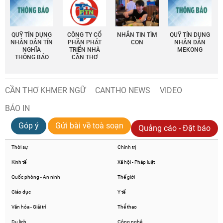
QUỸ TÍN DỤNG
CÔNG TY CỔ
NHẮN TIN TÌM
QUỸ TÍN DỤNG
NHÂN DÂN TÍN
PHẦN PHÁT
CON
NHÂN DÂN
NGHĨA
TRIỂN NHÀ
MEKONG
THÔNG BÁO
CẦN THƠ
CẦN THƠ KHMER NGỮ
CANTHO NEWS
VIDEO
BÁO IN
Góp ý
Gửi bài về toà soạn
Quảng cáo - Đặt báo
Thời sự
Chính trị
Kinh tế
Xã hội - Pháp luật
Quốc phòng - An ninh
Thế giới
Giáo dục
Y tế
Văn hóa - Giải trí
Thể thao
Du lịch
Công nghệ