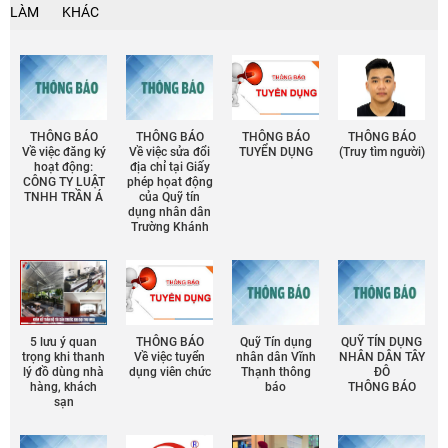
LÀM
KHÁC
THÔNG BÁO
THÔNG BÁO
THÔNG BÁO
THÔNG BÁO
Về việc đăng ký
Về việc sửa đổi
TUYỂN DỤNG
(Truy tìm người)
hoạt động:
địa chỉ tại Giấy
CÔNG TY LUẬT
phép họat động
TNHH TRẦN Á
của Quỹ tín
dụng nhân dân
Trường Khánh
5 lưu ý quan
THÔNG BÁO
Quỹ Tín dụng
QUỸ TÍN DỤNG
trọng khi thanh
Về việc tuyển
nhân dân Vĩnh
NHÂN DÂN TÂY
lý đồ dùng nhà
dụng viên chức
Thạnh thông
ĐÔ
hàng, khách
báo
THÔNG BÁO
sạn