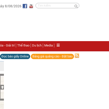
gày 8/08/2026
a - Giải trí
Thể thao
Du lịch
Media
Đọc báo giấy Online
Bảng giá quảng cáo - Đặt báo