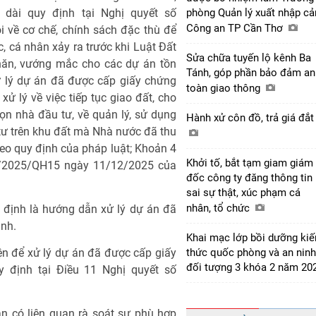
dài quy định tại Nghị quyết số
phòng Quản lý xuất nhập cả
Công an TP Cần Thơ
về cơ chế, chính sách đặc thù để
c, cá nhân xảy ra trước khi Luật Đất
Sửa chữa tuyến lộ kênh Ba
hăn, vướng mắc cho các dự án tồn
Tánh, góp phần bảo đảm an
ử lý dự án đã được cấp giấy chứng
toàn giao thông
ử lý về việc tiếp tục giao đất, cho
ọn nhà đầu tư, về quản lý, sử dụng
Hành xử côn đồ, trả giá đắ
 tư trên khu đất mà Nhà nước đã thu
heo quy định của pháp luật; Khoản 4
Khởi tố, bắt tạm giam giám
5/2025/QH15 ngày 11/12/2025 của
đốc công ty đăng thông tin
sai sự thật, xúc phạm cá
nhân, tổ chức
 định là hướng dẫn xử lý dự án đã
nh.
Khai mạc lớp bồi dưỡng kiế
ện để xử lý dự án đã được cấp giấy
thức quốc phòng và an ninh
đối tượng 3 khóa 2 năm 20
 định tại Điều 11 Nghị quyết số
an có liên quan rà soát sự phù hợp