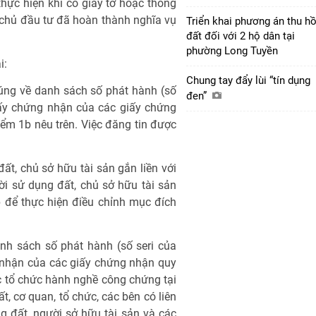
hực hiện khi có giấy tờ hoặc thông
 chủ đầu tư đã hoàn thành nghĩa vụ
Triển khai phương án thu hồ
đất đối với 2 hộ dân tại
phường Long Tuyền
i:
Chung tay đẩy lùi “tín dụng
húng về danh sách số phát hành (số
đen”
iấy chứng nhận của các giấy chứng
ểm 1b nêu trên. Việc đăng tin được
ất, chủ sở hữu tài sản gắn liền với
i sử dụng đất, chủ sở hữu tài sản
 để thực hiện điều chỉnh mục đích
nh sách số phát hành (số seri của
 nhận của các giấy chứng nhận quy
c tổ chức hành nghề công chứng tại
, cơ quan, tổ chức, các bên có liên
g đất, người sở hữu tài sản và các