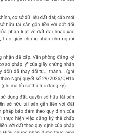
chính, cơ sở dữ liệu đất đai; cấp mới
 hữu tài sản gắn liền với đất đối
của pháp luật về đất đai hoặc xác
; trao giấy chứng nhận cho người
ng nhận đã cấp, Văn phòng đăng ký
à cơ sở pháp lý" của giấy chứng nhận
y đổi) đã thay đổi từ... thành... (ghi
i) theo Nghị quyết số 29/2026/QH16
 (ghi mã hồ sơ thủ tục đăng ký).
sử dụng đất, quyền sở hữu tài sản
n sở hữu tài sản gắn liền với đất
n pháp bảo đảm theo quy định của
ì thực hiện việc đăng ký thế chấp
liền với đất theo quy định của pháp
ao Giấy chứng nhận được thực hiện