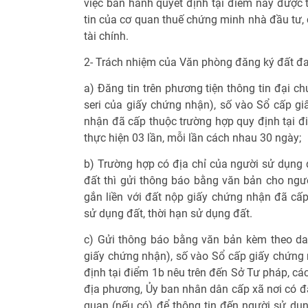
việc ban hành quyết định tại điểm này được t
tin của cơ quan thuế chứng minh nhà đầu tư,
tài chính.
2- Trách nhiệm của Văn phòng đăng ký đất đa
a) Đăng tin trên phương tiện thông tin đại c
seri của giấy chứng nhận), số vào Sổ cấp g
nhận đã cấp thuộc trường hợp quy định tại đi
thực hiện 03 lần, mỗi lần cách nhau 30 ngày;
b) Trường hợp có địa chỉ của người sử dụng đ
đất thì gửi thông báo bằng văn bản cho ngườ
gắn liền với đất nộp giấy chứng nhận đã cấp
sử dụng đất, thời hạn sử dụng đất.
c) Gửi thông báo bằng văn bản kèm theo da
giấy chứng nhận), số vào Sổ cấp giấy chứng
định tại điểm 1b nêu trên đến Sở Tư pháp, cá
địa phương, Ủy ban nhân dân cấp xã nơi có đất
quan (nếu có) để thông tin đến người sử dụn