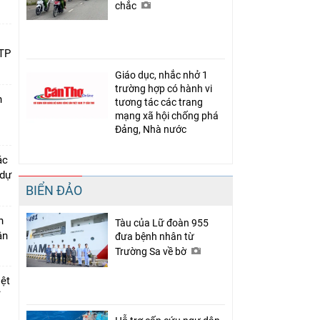
chắc
 TP
Giáo dục, nhắc nhở 1
trường hợp có hành vi
n
tương tác các trang
mạng xã hội chống phá
Đảng, Nhà nước
ác
 dự
BIỂN ĐẢO
n
Tàu của Lữ đoàn 955
ân
đưa bệnh nhân từ
Trường Sa về bờ
iệt
ỉ