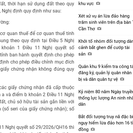
ất, thời hạn sử dụng đất theo quy
khu vực
 Nghị định quy định như sau:
Xét xử vụ án lừa đảo hàng
ường:
trăm sinh viên trên địa bàn
Cần Thơ
 cơ quan thuế để cơ quan thuế tính
sung theo quy định tại Điều 5 Nghị
Khởi tố nhóm đối tượng dà
i khoản 1 Điều 11 Nghị quyết số
cảnh bắt ghen để cướp tài
sản
tỉnh ban hành quyết định cho phép
định cho phép điều chỉnh mục đích
Quân khu 9 kiểm tra công t
g giấy chứng nhận không đúng quy
đăng ký, quản lý quân nhân
bị và dân quân tự vệ
các giấy chứng nhận đã cấp thuộc
Kỷ niệm 80 năm Ngày truyề
m a và điểm b khoản 2 Điều 11 Nghị
thống lực lượng An ninh nh
t, chủ sở hữu tài sản gắn liền với
dân
(số seri của giấy chứng nhận); số
Bắt đối tượng truy nã đặc b
nguy hiểm lừa đảo hơn 16 t
 11 Nghị quyết số 29/2026/QH16 thì
đồng