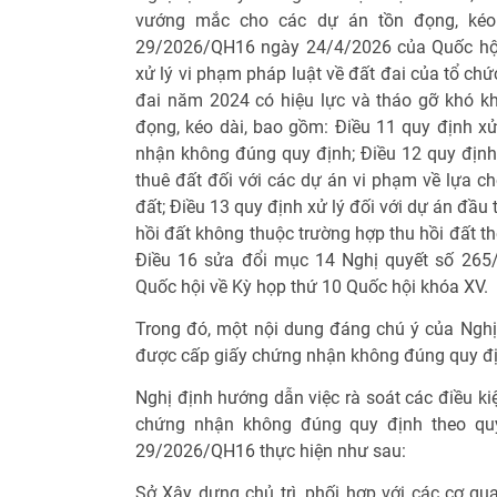
vướng mắc cho các dự án tồn đọng, kéo 
29/2026/QH16 ngày 24/4/2026 của Quốc hội 
xử lý vi phạm pháp luật về đất đai của tổ chứ
đai năm 2024 có hiệu lực và tháo gỡ khó k
đọng, kéo dài, bao gồm: Điều 11 quy định x
nhận không đúng quy định; Điều 12 quy định x
thuê đất đối với các dự án vi phạm về lựa ch
đất; Điều 13 quy định xử lý đối với dự án đầu
hồi đất không thuộc trường hợp thu hồi đất t
Điều 16 sửa đổi mục 14 Nghị quyết số 26
Quốc hội về Kỳ họp thứ 10 Quốc hội khóa XV.
Trong đó, một nội dung đáng chú ý của Nghị
được cấp giấy chứng nhận không đúng quy đị
Nghị định hướng dẫn việc rà soát các điều ki
chứng nhận không đúng quy định theo quy
29/2026/QH16 thực hiện như sau:
Sở Xây dựng chủ trì, phối hợp với các cơ qu