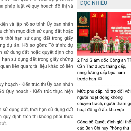
ĐỌC NHIỀU
a pháp luật về quy hoạch đô thị và
iện và lập hồ sơ trình Ủy ban nhân
ều chỉnh mục đích sử dụng đất hoặc
à thời hạn sử dụng đất trong giấy
ng dự án. Hồ sơ gồm: Tờ trình; dự
h sử dụng đất hoặc quyết định cho
i hạn sử dụng đất trong giấy chứng
2 Phó Giám đốc Công an T
uan liên quan; tài liệu khác có liên
Cần Thơ được thăng cấp,
nâng lương cấp bậc hàm
trước hạn
uy hoạch - Kiến trúc thì Ủy ban nhân
ở Quy hoạch - Kiến trúc thực hiện
Mức phụ cấp, hỗ trợ đối với
người hoạt động không
chuyên trách, người tham g
h sử dụng đất, thời hạn sử dụng đất
hoạt động ở ấp, khu vực
 quy định trên thì không phải thực
Công bố Quyết định giải thể
đất.
các Ban Chỉ huy Phòng thủ