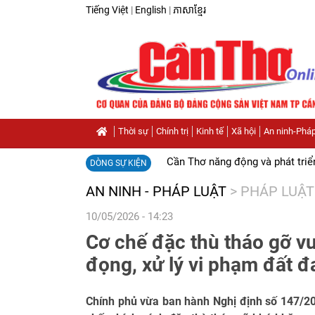
Tiếng Việt
|
English
|
ភាសាខ្មែរ
Thời sự
Chính trị
Kinh tế
Xã hội
An ninh-Pháp
Cần Thơ năng động và phát triể
DÒNG SỰ KIỆN
AN NINH - PHÁP LUẬT
>
PHÁP LUẬT
10/05/2026 - 14:23
Cơ chế đặc thù tháo gỡ v
đọng, xử lý vi phạm đất 
Chính phủ vừa ban hành Nghị định số 147/2