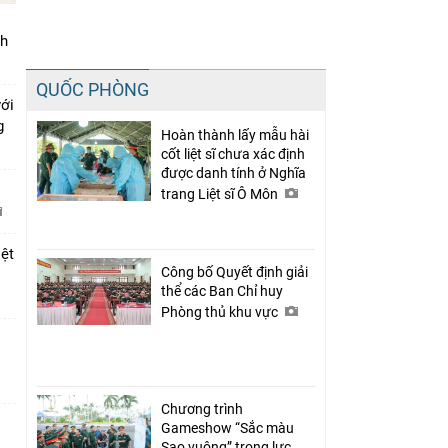
nh
Chia sẻ
QUỐC PHÒNG
Facebook
với
ng
Hoàn thành lấy mẫu hài
cốt liệt sĩ chưa xác định
được danh tính ở Nghĩa
trang Liệt sĩ Ô Môn
iệt
Công bố Quyết định giải
thể các Ban Chỉ huy
Phòng thủ khu vực
Chương trình
Gameshow “Sắc màu
Sao vuông” trong lực