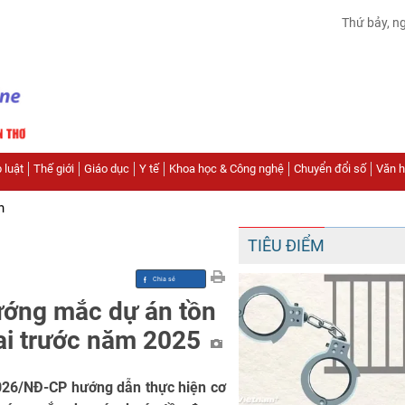
Thứ bảy, n
 luật
Thế giới
Giáo dục
Y tế
Khoa học & Công nghệ
Chuyển đổi số
Văn hó
n
TIÊU ĐIỂM
ướng mắc dự án tồn
đai trước năm 2025
026/NĐ-CP hướng dẫn thực hiện cơ