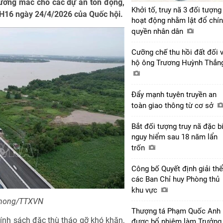
vướng mắc cho các dự án tồn đọng,
Khởi tố, truy nã 3 đối tượng
QH16 ngày 24/4/2026 của Quốc hội.
hoạt động nhằm lật đổ chí
quyền nhân dân
Cưỡng chế thu hồi đất đối 
hộ ông Trương Huỳnh Thắ
Đẩy mạnh tuyên truyền an
toàn giao thông từ cơ sở
Bắt đối tượng truy nã đặc b
nguy hiểm sau 18 năm lẩn
trốn
Công bố Quyết định giải thể
các Ban Chỉ huy Phòng thủ
khu vực
Phong/TTXVN
Thượng tá Phạm Quốc Anh
ính sách đặc thù tháo gỡ khó khăn,
được bổ nhiệm làm Trưởng